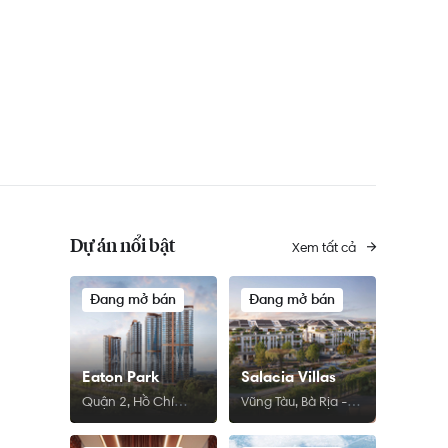
Dự án nổi bật
Xem tất cả
Đang mở bán
Đang mở bán
Eaton Park
Salacia Villas
Quận 2, Hồ Chí
Vũng Tàu, Bà Rịa -
Minh
Vũng Tàu