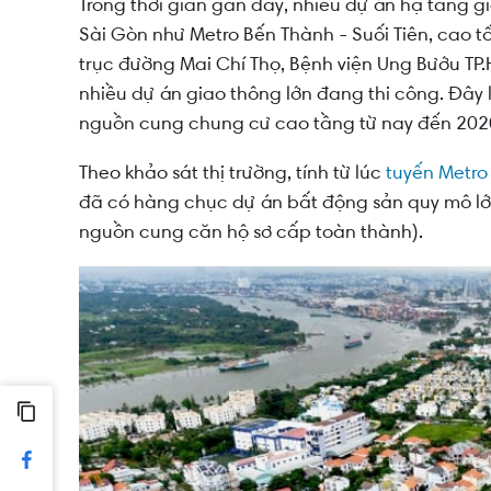
Trong thời gian gần đây, nhiều dự án hạ tầng g
Sài Gòn như Metro Bến Thành - Suối Tiên,
cao t
trục đường Mai Chí Thọ, Bệnh viện Ung Bướu TP.
nhiều dự án giao thông lớn đang thi công. Đây 
nguồn cung chung cư cao tầng từ nay đến 2020 
Theo khảo sát thị trường, tính từ lúc
tuyến Metro
đã có hàng chục dự án bất động sản quy mô lớ
nguồn cung căn hộ sơ cấp toàn thành).