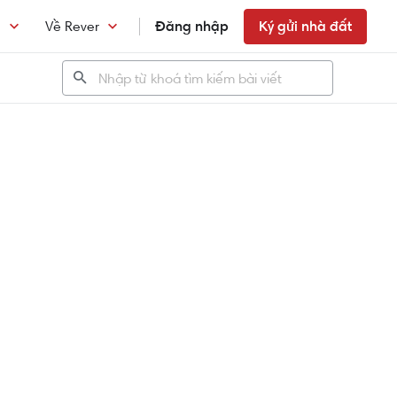
n
Về Rever
Đăng nhập
Ký gửi nhà đất