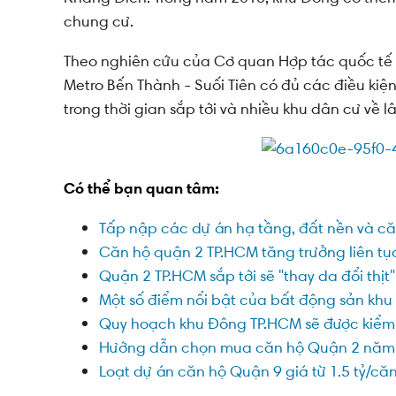
chung cư.
Theo nghiên cứu của Cơ quan Hợp tác quốc tế N
Metro Bến Thành - Suối Tiên có đủ các điều kiệ
trong thời gian sắp tới và nhiều khu dân cư về lâ
Có thể bạn quan tâm:
Tấp nập các dự án hạ tầng, đất nền và că
Căn hộ quận 2 TP.HCM tăng trưởng liên tục
Quận 2 TP.HCM sắp tới sẽ "thay da đổi thịt
Một số điểm nổi bật của bất động sản kh
Quy hoạch khu Đông TP.HCM sẽ được kiểm
Hướng dẫn chọn mua căn hộ Quận 2 năm
Loạt dự án căn hộ Quận 9 giá từ 1.5 tỷ/că