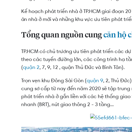
Kế hoạch phát triển nhà ở TP.HCM giai đoạn 2
án nhà ở mới và những khu vực ưu tiên phát tri
Tổng quan nguồn cung
căn hộ 
TP.HCM có chủ trương ưu tiên phát triển các dự
theo các tuyến đường lớn, các công trình hạ t
(
quận 2
, 7, 9, 12 , quận Thủ Đức và Bình Tân)
.
Trọn vẹn khu Đông Sài Gòn (
quận 9
, 2, Thủ Đứ
cung sơ cấp từ nay đến năm 2020 sẽ tập trung 
phát triển nhà ở gắn liền với các hệ thống giao
nhanh (BRT), nút giao thông 2 - 3 tầng...