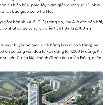
ân cư hiện hữu, phía Tây Nam giáp đường số 13, phía
a Tây Bắc giáp xa lộ Hà Nội.
gồm bốn khu A, B, C, D; trong đó, khu A là đất bến bãi,
 cao nhất có 26 tầng, có diện tích hơn 122.000 m2
o trung chuyển và giao dịch hàng hóa (cao 5 tầng); và
Dự án có tổng vốn đầu tư xây dựng là 4.000 tỷ đồng. Khi
 vụ hơn 7 triệu lượt khách đi các tỉnh miền Đông, miền