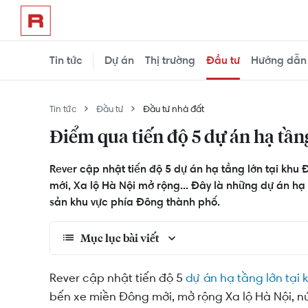
Tin tức
Dự án
Thị trường
Đầu tư
Hướng dẫn
Tin tức
Đầu tư
Đầu tư nhà đất
Điểm qua tiến độ 5 dự án hạ tầ
Rever cập nhật tiến độ 5 dự án hạ tầng lớn tại kh
mới, Xa lộ Hà Nội mở rộng... Đây là những dự án h
sản khu vực phía Đông thành phố.
Mục lục bài viết
Tiến độ dự án tuyến Metro số 1 (Bến Thành – S
Rever cập nhật tiến độ 5
dự án hạ tầng lớn tại
bến xe miền Đông mới, mở rộng Xa lộ Hà Nội, nú
Tiến độ dự án Bến xe miền Đông mới