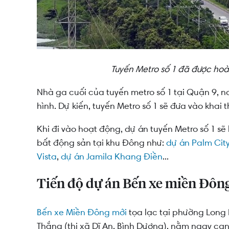
Tuyến Metro số 1 đã được hoà
Nhà ga cuối của tuyến metro số 1 tại Quận 9, 
hình. Dự kiến, tuyến Metro số 1 sẽ đưa vào khai
Khi đi vào hoạt động, dự án tuyến Metro số 1 s
bất động sản tại khu Đông như:
dự án Palm Cit
Vista
,
dự án Jamila Khang Điền
...
Tiến độ dự án Bến xe miền Đôn
Bến xe Miền Đông mới
tọa lạc tại phường Long 
Thắng (thị xã Dĩ An, Bình Dương), nằm ngay cạn