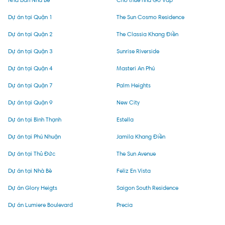
Dự án tại Quận 1
The Sun Cosmo Residence
Dự án tại Quận 2
The Classia Khang Điền
Dự án tại Quận 3
Sunrise Riverside
Dự án tại Quận 4
Masteri An Phú
Dự án tại Quận 7
Palm Heights
Dự án tại Quận 9
New City
Dự án tại Bình Thạnh
Estella
Dự án tại Phú Nhuận
Jamila Khang Điền
Dự án tại Thủ Đức
The Sun Avenue
Dự án tại Nhà Bè
Feliz En Vista
Dự án Glory Heigts
Saigon South Residence
Dự án Lumiere Boulevard
Precia