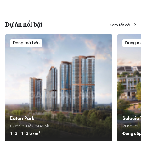
Dự án nổi bật
Xem tất cả
Đang mở bán
Đang m
Eaton Park
Salacia 
Quận 2, Hồ Chí Minh
Vũng Tàu,
142 - 142 tr/
m²
Đang cập