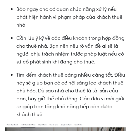
Báo ngay cho cơ quan chức năng xử lý nếu
phát hiện hành vi phạm pháp của khách thuê
nhà.
Cần lưu ý kỹ về các điều khoản trong hợp đồng
cho thuê nhà. Bạn nên nêu rõ vấn đề ai sẽ là
người chịu trách nhiệm trước pháp luật nếu có
sự cố phát sinh khi đang cho thuê.
Tìm kiếm khách thuê càng nhiều càng tốt. Điều
này sẽ giúp bạn có cơ hội sàng lọc khách thuê
phù hợp. Dù sao nhà cho thuê là tài sản của
bạn, hãy giữ thế chủ động. Các đơn vị môi giới
sẽ giúp bạn tăng khả năng tiếp cận được
khách thuê.