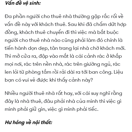
Vấn đề vệ sinh:
Đa phần người cho thuê nhà thường gặp rắc rối về
vấn đề này với khách thuê. Sau khi đã chấm dứt hợp
đồng, khách thuê chuyển đi thì việc mà bắt buộc
người cho thuê nhà nào cũng phải làm đó chính là
tiến hành dọn dẹp, tân trang lại nhà chờ khách mới.
Thì mở cửa ra, đập vào mắt là cái cảnh rác ở khắp
mọi nơi, rác trên nền nhà, rác trên giường ngủ, rác
len lỏi từ phòng tắm rồi rải dài ra tới ban công. Liệu
bạn có vui vẻ được khi thấy cảnh này?
Nhiều người thuê nhà rất hay, với cái suy nghĩ rằng
đây là nhà thuê, đâu phải nhà của mình thì việc gì
mình phải giữ gìn, việc gì mình phải tiếc.
Hư hỏng về nội thất: