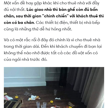
Một vấn đề hay gặp khác khi cho thuê nhà với đầy
đủ nội thất.
Lúc giao nhà thì bàn ghế còn đủ bốn
chân, sau thời gian "chinh chiến" với khách thuê thì
còn có ba chân
. Các thiết bị điện, thiết bị nhà bếp
cũng là những thứ dễ hư hỏng nhất.
Và có một rắc rối ở đây đó chính là vì cho thuê nhà
trong thời gian dài. Đến khi khách chuyển đi bạn lại
không thể nào nhớ được tất cả các đồ vật vốn có
của ngôi nhà trước đó.