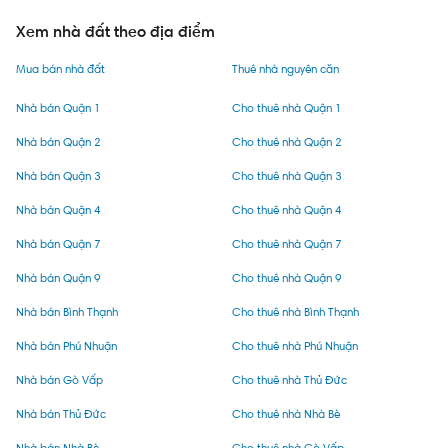
Xem nhà đất theo địa điểm
Mua bán nhà đất
Thuê nhà nguyên căn
Nhà bán Quận 1
Cho thuê nhà Quận 1
Nhà bán Quận 2
Cho thuê nhà Quận 2
Nhà bán Quận 3
Cho thuê nhà Quận 3
Nhà bán Quận 4
Cho thuê nhà Quận 4
Nhà bán Quận 7
Cho thuê nhà Quận 7
Nhà bán Quận 9
Cho thuê nhà Quận 9
Nhà bán Bình Thạnh
Cho thuê nhà Bình Thạnh
Nhà bán Phú Nhuận
Cho thuê nhà Phú Nhuận
Nhà bán Gò Vấp
Cho thuê nhà Thủ Đức
Nhà bán Thủ Đức
Cho thuê nhà Nhà Bè
Nhà bán Nhà Bè
Cho thuê nhà Gò Vấp