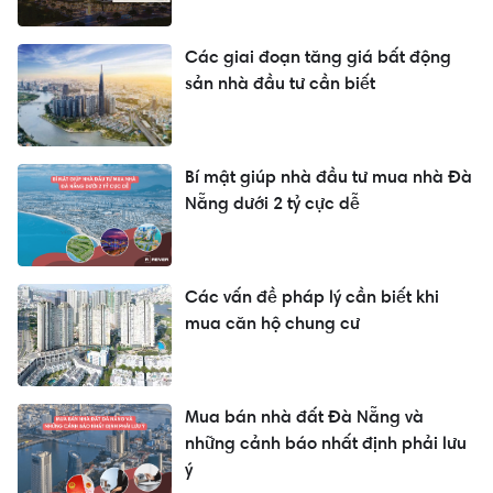
Các giai đoạn tăng giá bất động
sản nhà đầu tư cần biết
Bí mật giúp nhà đầu tư mua nhà Đà
Nẵng dưới 2 tỷ cực dễ
Các vấn đề pháp lý cần biết khi
mua căn hộ chung cư
Mua bán nhà đất Đà Nẵng và
những cảnh báo nhất định phải lưu
ý