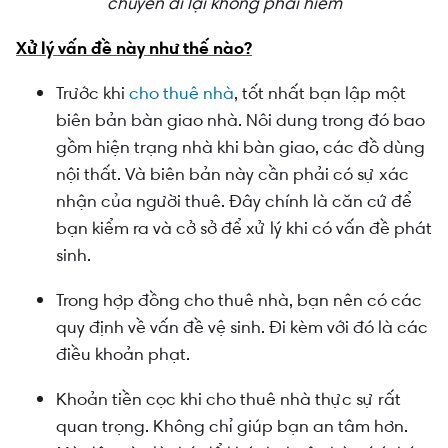
chuyển đi lại không phải hiếm
Xử lý vấn đề này như thế nào?
Trước khi
cho thuê nhà
, tốt nhất bạn lập một
biên bản bàn giao nhà. Nôi dung trong đó bao
gồm hiện trạng nhà khi bàn giao, các đồ dùng
nội thất. Và biên bản này cần phải có sự xác
nhận của người thuê. Đây chính là căn cứ để
bạn kiểm ra và cở sở để xử lý khi có vấn đề phát
sinh.
Trong hợp đồng cho thuê nhà, bạn nên có các
quy định về vấn đề vệ sinh. Đi kèm với đó là các
điều khoản phạt.
Khoản tiền cọc khi cho thuê nhà thực sự rất
quan trọng. Không chỉ giúp bạn an tâm hơn.