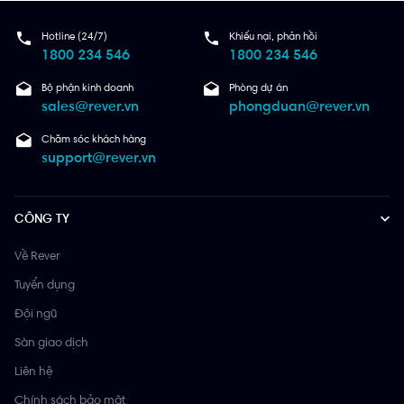
Hotline (24/7)
Khiếu nại, phản hồi
1800 234 546
1800 234 546
Bộ phận kinh doanh
Phòng dự án
sales@rever.vn
phongduan@rever.vn
Chăm sóc khách hàng
support@rever.vn
CÔNG TY
Về Rever
Tuyển dụng
Đội ngũ
Sàn giao dịch
Liên hệ
Chính sách bảo mật