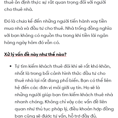
thuê ổn định thực sự rất quan trọng đối với người
cho thuê nhà.
Đó là chưa kể đến những người tiến hành vay tiền
mua nhà và đầu tư cho thuê. Nhà trống đồng nghĩa
với bạn không có nguồn thu trong khi tiền lãi ngân
hàng ngày hôm đó vẫn có.
Xử lý vấn đề này như thế nào?
Tự tìm kiếm khách thuê đôi khi sẽ rất khó khăn,
nhất là trong bối cảnh hình thức đầu tư cho
thuê nhà lại rất đang phổ biến. Bạn có thể liên
hệ đến các đơn vị môi giới uy tín. Họ sẽ là
những người giúp bạn tìm kiếm khách thuê nhà
nhanh chóng. Không chỉ vậy các vấn đề liên
quan như thủ tục pháp lý, điều khoản hợp đồng
bạn cũng sẽ được tư vấn, hỗ trợ đầy đủ.