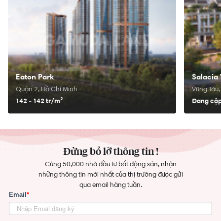
Eaton Park
Salacia 
Quận 2, Hồ Chí Minh
Vũng Tàu,
142 - 142 tr/
m²
Đang cập
Đừng bỏ lỡ thông tin !
Cùng 50,000 nhà đầu tư bất động sản, nhận
những thông tin mới nhất của thị trường được gửi
qua email hàng tuần.