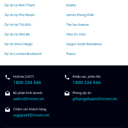
Dự án tại Bình Thạnh
Estella
Dự án tại Phú Nhuận
Jamila Khang Điền
Dự án tại Thủ Đức
The Sun Avenue
Dự án tại Nhà Bè
Feliz En Vista
Dự án Glory Heigts
Saigon South Residence
Dự án Lumiere Boulevard
Precia
Hotline (24/7)
Khiếu nại, phản hồi
1800 234 546
1800 234 546
Bộ phận kinh doanh
Phòng dự án
sales@rever.vn
phongduan@rever.vn
Chăm sóc khách hàng
support@rever.vn