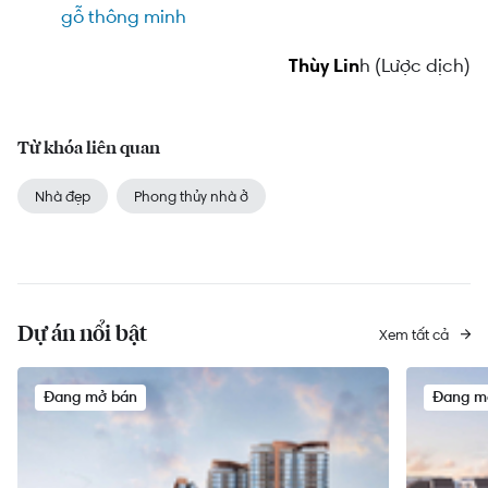
gỗ thông minh
Thùy Lin
h (Lược dịch)
Từ khóa liên quan
Nhà đẹp
Phong thủy nhà ở
Dự án nổi bật
Xem tất cả
Đang mở bán
Đang m