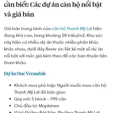
cần biết: Các dự án căn hộ nổi bật
và giá bán
Giá bán trung bình của
căn hộ Thạnh Mỹ Lợi
hiện
đang khá cao, trong khoảng 58 triệu/m2. Khu vực
này hiện có nhiều dự án thuộc nhiều phân khúc
khác nhau, dưới đây Rever xin liệt kê một số dự án
nổi bật với mức giá kèm theo để các bạn thuận tiện
tham khảo.
Dự án One Verandah
Khách mua phù hợp: Người muốn mua căn hộ
Thạnh Mỹ Lợi đã bàn giao
Quy mô: 5 block - 799 căn
Chủ đầu tư: Mapletree
Vị trí: Đường
Bát Nàn, Phường Thạnh Mỹ Lợi,