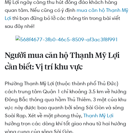
trường sống
Mỹ Lợi ngày càng thu hút đông đảo khách hàng
quan tâm.
Nếu cũng có ý định
mua căn hộ Thạnh Mỹ
Người mua căn hộ Thạnh Mỹ Lợi cần biết: Các
Lợi
thì bạn đừng bỏ lỡ các thông tin trong bài viết
tiện ích nổi bật
sau đây nhé!
Người mua căn hộ Thạnh Mỹ Lợi cần biết: Các
dự án căn hộ nổi bật và giá bán
Người mua căn hộ Thạnh Mỹ Lợi
cần biết: Vị trí khu vực
Phường Thạnh Mỹ Lợi (thuộc thành phố Thủ Đức)
cách trung tâm Quận 1 chỉ khoảng 3.5 km về hướng
Đông Bắc thông qua hầm Thủ Thiêm. 3 mặt của khu
vực này được bao quanh bởi sông Sài Gòn và sông
Soài Rạp. Xét về mặt phong thủy,
Thạnh Mỹ Lợi
hưởng trọn các dòng khí tốt giao nhau từ hai hướng
vòng cung của sông Sài Gòn.