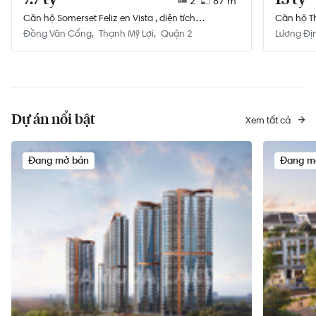
2
87 m²
Căn hộ Somerset Feliz en Vista , diện tích
Căn hộ Th
87m²,đang có hợp đồng thuê đến 2025
Đồng Văn Cống
Thạnh Mỹ Lợi
Quận 2
Lương Đị
Dự án nổi bật
Xem tất cả
Đang mở bán
Đang m