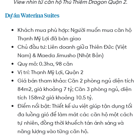
View nhìn từ căn hộ Thủ Thiêm Dragon Quận 2.
Dự án Waterina Suites
Khách mua phù hợp: Người muốn mua căn hộ
Thạnh Mỹ Lợi đã bàn giao
Chủ đầu tư: Liên doanh giữa Thiên Đức (Việt
Nam) & Maeda Jimusho (Nhật Bản)
Quy mô: 0.3ha, 98 căn
Vị trí: Thạnh Mỹ Lợi, Quận 2
Giá bán tham khảo: Căn 2 phòng ngủ diện tích
84m2, giá khoảng 7 tỷ; Căn 3 phòng ngủ, diện
tích 158m2 giá khoảng 10.5 tỷ.
Điểm nổi bật: Thiết kế ưu việt giúp
tận dụng tối
đa luồng gió để làm mát các căn hộ một cách
tự nhiên, đồng thời khuếch tán ánh sáng và
năng lượng vào từng căn hộ.