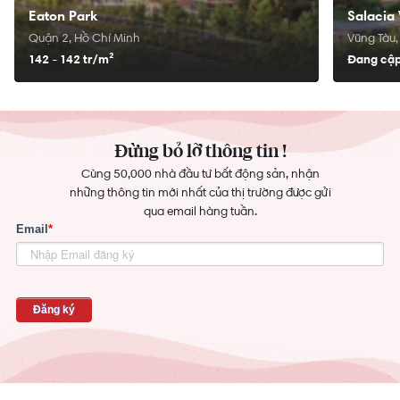
Eaton Park
Salacia 
Quận 2, Hồ Chí Minh
Vũng Tàu,
142 - 142 tr/
m²
Đang cập
Đừng bỏ lỡ thông tin !
Cùng 50,000 nhà đầu tư bất động sản, nhận
những thông tin mới nhất của thị trường được gửi
qua email hàng tuần.