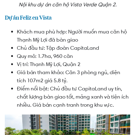
Nội khu dự án căn hộ Vista Verde Quận 2.
Dự án Feliz en Vista
Khách mua phù hợp: Người muốn mua căn hộ
Thạnh Mỹ Lợi đã bàn giao
Chủ đầu tư:
Tập đoàn CapitaLand
Quy mô: 1.7ha, 960 căn
Vị trí: Thạnh Mỹ Lợi, Quận 2
Giá bán tham khảo: Căn 3 phòng ngủ, diện
tích 107m2 giá 5.8 tỷ.
Điểm nổi bật: Chủ đầu tư CapitaLand uy tín,
chất lượng bàn giao tốt, mảng xanh và tiện ích
nhiều. Giá bán cạnh tranh trong khu vực.