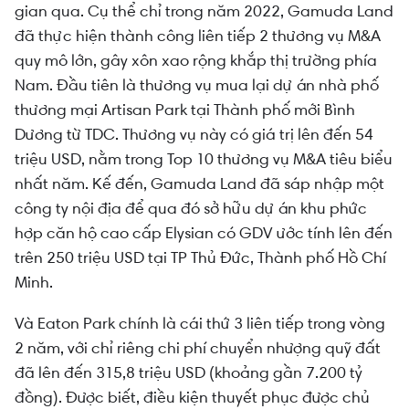
gian qua. Cụ thể chỉ trong năm 2022, Gamuda Land
đã thực hiện thành công liên tiếp 2 thương vụ M&A
quy mô lớn, gây xôn xao rộng khắp thị trường phía
Nam. Đầu tiên là thương vụ mua lại dự án nhà phố
thương mại Artisan Park tại Thành phố mới Bình
Dương từ TDC. Thương vụ này có giá trị lên đến 54
triệu USD, nằm trong Top 10 thương vụ M&A tiêu biểu
nhất năm. Kế đến, Gamuda Land đã sáp nhập một
công ty nội địa để qua đó sở hữu dự án khu phức
hợp căn hộ cao cấp Elysian có GDV ước tính lên đến
trên 250 triệu USD tại TP Thủ Đức, Thành phố Hồ Chí
Minh.
Và Eaton Park chính là cái thứ 3 liên tiếp trong vòng
2 năm, với chỉ riêng chi phí chuyển nhượng quỹ đất
đã lên đến 315,8 triệu USD (khoảng gần 7.200 tỷ
đồng). Được biết, điều kiện thuyết phục được chủ