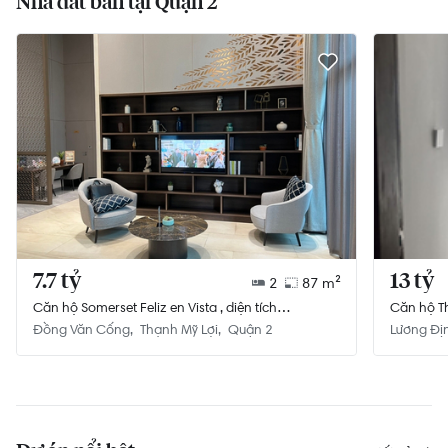
Nhà đất bán tại Quận 2
7.7 tỷ
13 tỷ
2
87 m²
Căn hộ Somerset Feliz en Vista , diện tích
Căn hộ Th
87m²,đang có hợp đồng thuê đến 2025
Đồng Văn Cống
Thạnh Mỹ Lợi
Quận 2
Lương Đị