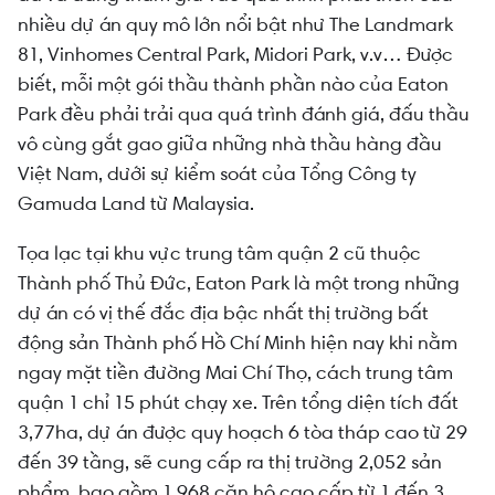
nhiều dự án quy mô lớn nổi bật như The Landmark
81, Vinhomes Central Park, Midori Park, v.v… Được
biết, mỗi một gói thầu thành phần nào của Eaton
Park đều phải trải qua quá trình đánh giá, đấu thầu
vô cùng gắt gao giữa những nhà thầu hàng đầu
Việt Nam, dưới sự kiểm soát của Tổng Công ty
Gamuda Land từ Malaysia.
Tọa lạc tại khu vực trung tâm quận 2 cũ thuộc
Thành phố Thủ Đức, Eaton Park là một trong những
dự án có vị thế đắc địa bậc nhất thị trường bất
động sản Thành phố Hồ Chí Minh hiện nay khi nằm
ngay mặt tiền đường Mai Chí Thọ, cách trung tâm
quận 1 chỉ 15 phút chạy xe. Trên tổng diện tích đất
3,77ha, dự án được quy hoạch 6 tòa tháp cao từ 29
đến 39 tầng, sẽ cung cấp ra thị trường 2,052 sản
phẩm, bao gồm 1,968 căn hộ cao cấp từ 1 đến 3