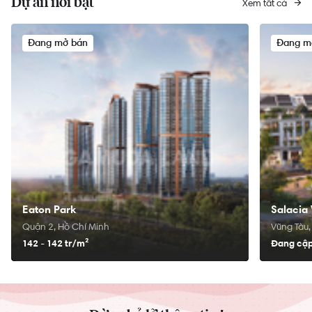
Dự án nổi bật
Xem tất cả
Đang mở bán
Đang m
Eaton Park
Salacia 
Quận 2, Hồ Chí Minh
Vũng Tàu,
142 - 142 tr/
m²
Đang cập