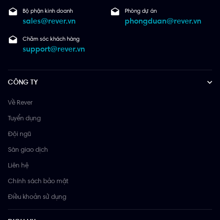
Bộ phận kinh doanh
Phòng dự án
sales@rever.vn
phongduan@rever.vn
Chăm sóc khách hàng
support@rever.vn
CÔNG TY
Về Rever
Tuyển dụng
Đội ngũ
Sàn giao dịch
Liên hệ
Chính sách bảo mật
Điều khoản sử dụng