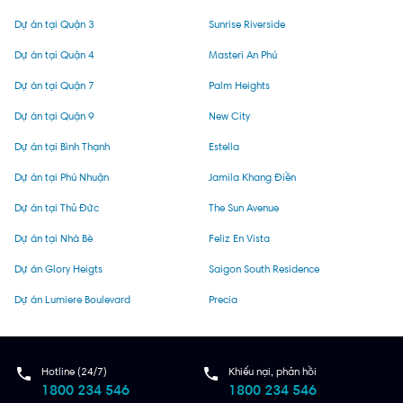
Dự án tại Quận 3
Sunrise Riverside
Dự án tại Quận 4
Masteri An Phú
Dự án tại Quận 7
Palm Heights
Dự án tại Quận 9
New City
Dự án tại Bình Thạnh
Estella
Dự án tại Phú Nhuận
Jamila Khang Điền
Dự án tại Thủ Đức
The Sun Avenue
Dự án tại Nhà Bè
Feliz En Vista
Dự án Glory Heigts
Saigon South Residence
Dự án Lumiere Boulevard
Precia
Hotline (24/7)
Khiếu nại, phản hồi
1800 234 546
1800 234 546