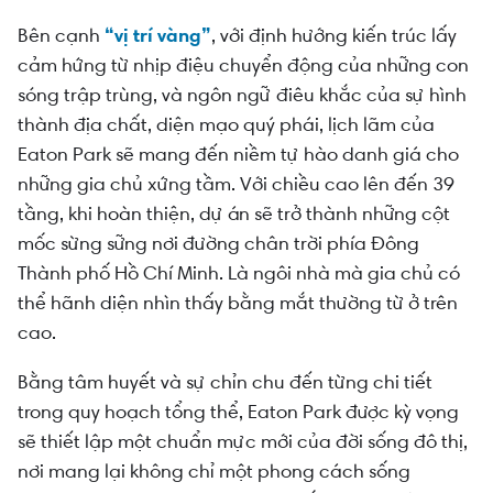
Bên cạnh
“vị trí vàng”
, với định hướng kiến trúc lấy
cảm hứng từ nhịp điệu chuyển động của những con
sóng trập trùng, và ngôn ngữ điêu khắc của sự hình
thành địa chất, diện mạo quý phái, lịch lãm của
Eaton Park sẽ mang đến niềm tự hào danh giá cho
những gia chủ xứng tầm. Với chiều cao lên đến 39
tầng, khi hoàn thiện, dự án sẽ trở thành những cột
mốc sừng sững nơi đường chân trời phía Đông
Thành phố Hồ Chí Minh. Là ngôi nhà mà gia chủ có
thể hãnh diện nhìn thấy bằng mắt thường từ ở trên
cao.
Bằng tâm huyết và sự chỉn chu đến từng chi tiết
trong quy hoạch tổng thể, Eaton Park được kỳ vọng
sẽ thiết lập một chuẩn mực mới của đời sống đô thị,
nơi mang lại không chỉ một phong cách sống