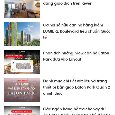
đang giao dịch trên Rever
Cơ hội sở hữu căn hộ hàng hiếm
LUMIÈRE Boulevard tiêu chuẩn Quốc
tế
Phân tích hướng, view căn hộ Eaton
Park dựa vào Layout
Danh mục chi tiết vật liệu và trang
thiết bị bàn giao Eaton Park Quận 2
chính thức
Các ngân hàng hỗ trợ cho vay dự