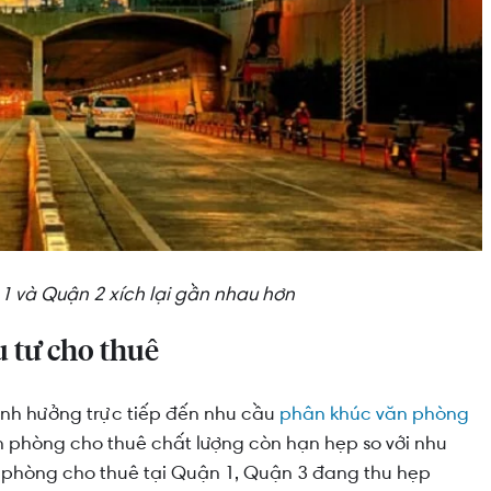
 và Quận 2 xích lại gần nhau hơn
u tư cho thuê
ảnh hưởng trực tiếp đến nhu cầu
phân khúc văn phòng
 phòng cho thuê chất lượng còn hạn hẹp so với nhu
 phòng cho thuê tại Quận 1, Quận 3 đang thu hẹp