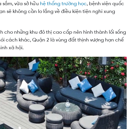
ua sắm, vừa sở hữu
hệ thống trường học
, bệnh viện quốc
 sẽ không cần lo lắng về điều kiện tiện nghi xung
h cho những khu đô thị cao cấp nên hình thành lối sống
nói cách khác, Quận 2 là vùng đất thịnh vượng hạn chế
inh xã hội.