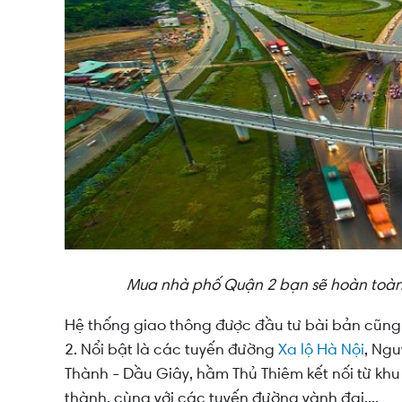
Mua nhà phố Quận 2 bạn sẽ hoàn toàn 
Hệ thống giao thông được đầu tư bài bản cũng
2. Nổi bật là các tuyến đường
Xa lộ Hà Nội
, Ngu
Thành - Dầu Giây, hầm Thủ Thiêm kết nối từ kh
thành, cùng với các tuyến đường vành đai,...