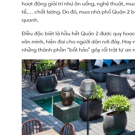
hoạt động giải trí như ăn uống, nghệ thuật, m
tế,… chất lượng. Do đó, mua nhà phố Quận 2 bạn
quanh.
Điều đặc biệt là hầu hết Quận 2 được quy hoạc
văn minh, hiện đại cho người dân nơi đây. Hay 
những thành phần “bất hảo” gây rối trật tự an n