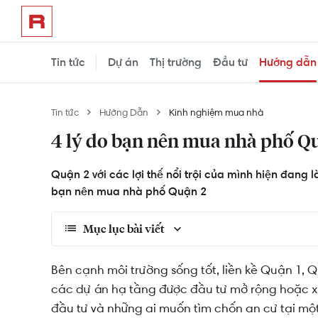
Tin tức
Dự án
Thị trường
Đầu tư
Hướng dẫn
Tin tức
Hướng Dẫn
Kinh nghiệm mua nhà
4 lý do bạn nên mua nhà phố Qu
Quận 2 với các lợi thế nổi trội của mình hiện đang l
bạn nên mua nhà phố Quận 2
Mục lục bài viết
Quận 2 là khu vực có cơ sở hạ tầng phát triển
Bên cạnh môi trường sống tốt, liền kề Quận 1,
các dự án hạ tầng được đầu tư mở rộng hoặc xâ
Quận 2 là nơi "nhộn nhịp" về đầu tư cho thuê
đầu tư và những ai muốn tìm chốn an cư tại một 
Quận 2 là nơi lý tưởng để an cư