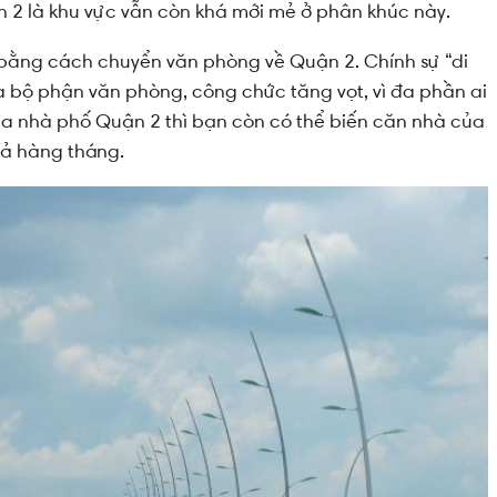
 2 là khu vực vẫn còn khá mới mẻ ở phân khúc này.
hí bằng cách chuyển văn phòng về Quận 2. Chính sự “di
 bộ phận văn phòng, công chức tăng vọt, vì đa phần ai
ua nhà phố Quận 2 thì bạn còn có thể biến căn nhà của
uả hàng tháng.