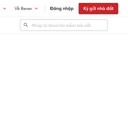
n
Về Rever
Đăng nhập
Ký gửi nhà đất