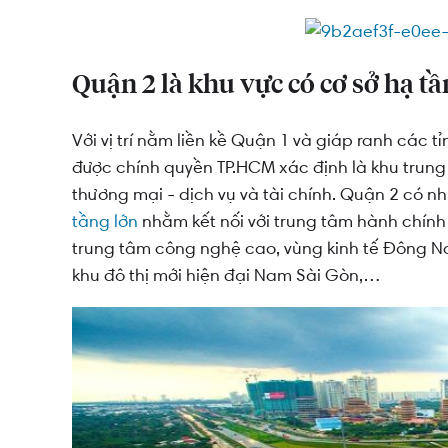
Mua nhà phố Quận 2 mang lại khoản tiền “nhà
Quận 2 là khu vực có cơ sở hạ tầ
Với vị trí nằm liền kề Quận 1 và giáp ranh các 
được chính quyền TP.HCM xác định là khu tru
thương mại - dịch vụ và tài chính. Quận 2 có n
tầng lớn
nhằm kết nối với trung tâm hành chính 
trung tâm công nghệ cao, vùng kinh tế Đông Na
khu đô thị mới hiện đại Nam Sài Gòn,…