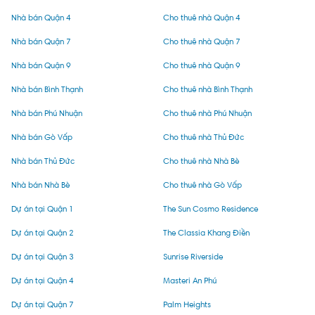
Nhà bán Quận 4
Cho thuê nhà Quận 4
Nhà bán Quận 7
Cho thuê nhà Quận 7
Nhà bán Quận 9
Cho thuê nhà Quận 9
Nhà bán Bình Thạnh
Cho thuê nhà Bình Thạnh
Nhà bán Phú Nhuận
Cho thuê nhà Phú Nhuận
Nhà bán Gò Vấp
Cho thuê nhà Thủ Đức
Nhà bán Thủ Đức
Cho thuê nhà Nhà Bè
Nhà bán Nhà Bè
Cho thuê nhà Gò Vấp
Dự án tại Quận 1
The Sun Cosmo Residence
Dự án tại Quận 2
The Classia Khang Điền
Dự án tại Quận 3
Sunrise Riverside
Dự án tại Quận 4
Masteri An Phú
Dự án tại Quận 7
Palm Heights