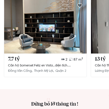
7.7 tỷ
13 tỷ
2
87 m²
Căn hộ Somerset Feliz en Vista , diện tích
Căn hộ Th
87m²,đang có hợp đồng thuê đến 2025
Đồng Văn Cống
Thạnh Mỹ Lợi
Quận 2
Lương Đị
Đừng bỏ lỡ thông tin !