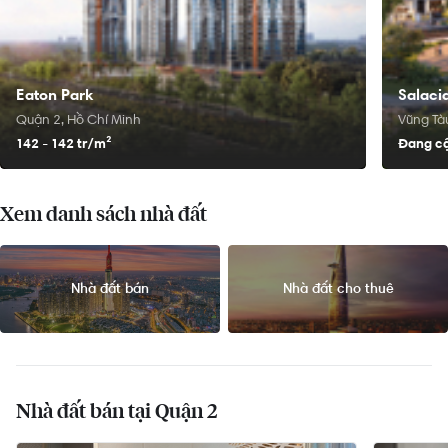
Eaton Park
Salacia
Quận 2, Hồ Chí Minh
Vũng Tàu
142 - 142 tr/
m²
Đang cậ
Xem danh sách nhà đất
Nhà đất bán
Nhà đất cho thuê
Nhà đất bán tại Quận 2