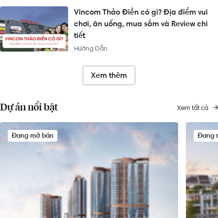
Vincom Thảo Điền có gì? Địa điểm vui
chơi, ăn uống, mua sắm và Review chi
tiết
Hướng Dẫn
Xem thêm
Dự án nổi bật
Xem tất cả
Đang mở bán
Đang 