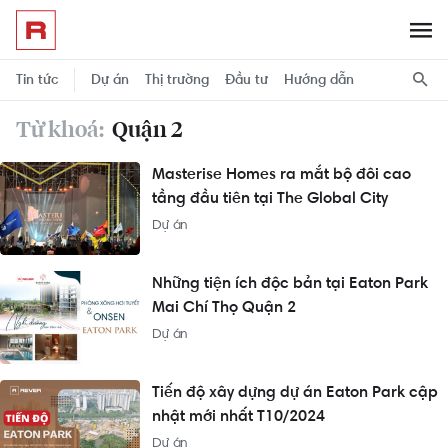
Tin tức
Dự án
Thị trường
Đầu tư
Hướng dẫn
Từ khoá:
Quận 2
Masterise Homes ra mắt bộ đôi cao
tầng đầu tiên tại The Global City
Dự án
Những tiện ích độc bản tại Eaton Park
Mai Chí Thọ Quận 2
Dự án
Tiến độ xây dựng dự án Eaton Park cập
nhật mới nhất T10/2024
Dự án