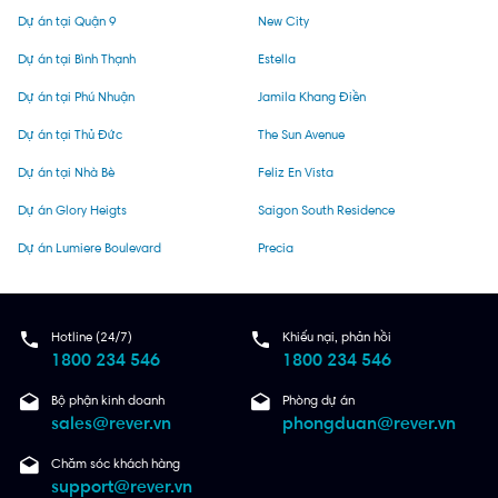
Dự án tại Quận 9
New City
Dự án tại Bình Thạnh
Estella
Dự án tại Phú Nhuận
Jamila Khang Điền
Dự án tại Thủ Đức
The Sun Avenue
Dự án tại Nhà Bè
Feliz En Vista
Dự án Glory Heigts
Saigon South Residence
Dự án Lumiere Boulevard
Precia
Hotline (24/7)
Khiếu nại, phản hồi
1800 234 546
1800 234 546
Bộ phận kinh doanh
Phòng dự án
sales@rever.vn
phongduan@rever.vn
Chăm sóc khách hàng
support@rever.vn