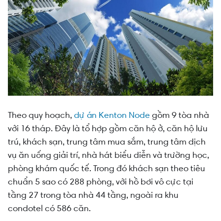
Theo quy hoạch,
dự án Kenton Node
gồm 9 tòa nhà
với 16 tháp. Đây là tổ hợp gồm căn hộ ở, căn hộ lưu
trú, khách sạn, trung tâm mua sắm, trung tâm dịch
vụ ăn uống giải trí, nhà hát biểu diễn và trường học,
phòng khám quốc tế. Trong đó khách sạn theo tiêu
chuẩn 5 sao có 288 phòng, với hồ bơi vô cực tại
tầng 27 trong tòa nhà 44 tầng, ngoài ra khu
condotel có 586 căn.