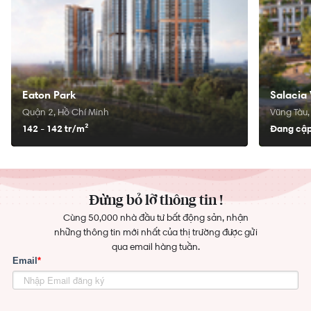
Eaton Park
Salacia 
Quận 2, Hồ Chí Minh
Vũng Tàu,
142 - 142 tr/
m²
Đang cập
Đừng bỏ lỡ thông tin !
Cùng 50,000 nhà đầu tư bất động sản, nhận
những thông tin mới nhất của thị trường được gửi
qua email hàng tuần.