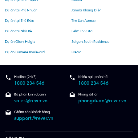
Dự án tại Phú Nhuận
Jamila Khang Điền
Dự án tại Thủ Đức
The Sun Avenue
Dự án tại Nhà Bè
Feliz En Vista
Dự án Glory Heigts
Saigon South Residence
Dự án Lumiere Boulevard
Precia
Hotline (24/7)
Khiếu nại, phản hồi
1800 234 546
1800 234 546
Bộ phận kinh doanh
Phòng dự án
sales@rever.vn
phongduan@rever.vn
Chăm sóc khách hàng
support@rever.vn