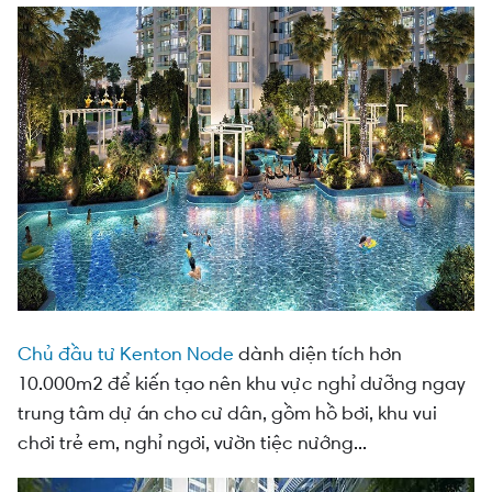
Chủ đầu tư Kenton Node
dành diện tích hơn
10.000m2 để kiến tạo nên khu vực nghỉ dưỡng ngay
trung tâm dự án cho cư dân, gồm hồ bơi, khu vui
chơi trẻ em, nghỉ ngơi, vườn tiệc nướng...