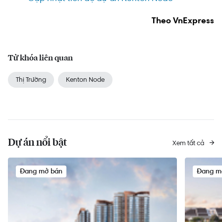
Theo VnExpress
Từ khóa liên quan
Thị Trường
Kenton Node
Dự án nổi bật
Xem tất cả
Đang mở bán
Đang m