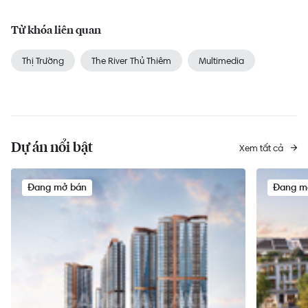
Từ khóa liên quan
Thị Trường
The River Thủ Thiêm
Multimedia
Dự án nổi bật
Xem tất cả
Đang mở bán
Đang m