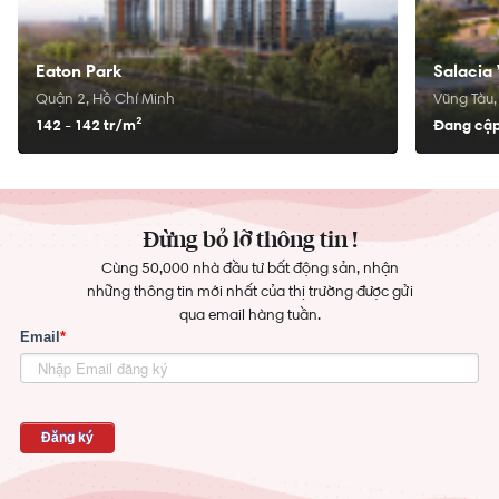
Eaton Park
Salacia 
Quận 2, Hồ Chí Minh
Vũng Tàu,
142 - 142 tr/
m²
Đang cập
Đừng bỏ lỡ thông tin !
Cùng 50,000 nhà đầu tư bất động sản, nhận
những thông tin mới nhất của thị trường được gửi
qua email hàng tuần.