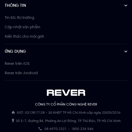
THÔNG TIN
Tin tức thị trường
Cập nhật sản phẩm
Kiến thức cho môi giới
ỨNG DỤNG
Rever trên iOS
Rever trên Android
CÔNG TY CỔ PHẦN CÔNG NGHỆ REVER
MST: 0313817128 - Sở KHĐT TP Hồ Chí Minh cấp ngày 20/05/2016
Số 5-7, Đường B4, Phường An Lợi Đông, TP. Thủ Đức, TP. Hồ Chí Minh
08 6970 2321
-
1800 234 546