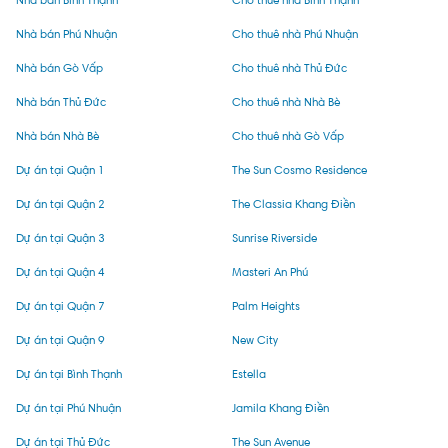
Nhà bán Bình Thạnh
Cho thuê nhà Bình Thạnh
Nhà bán Phú Nhuận
Cho thuê nhà Phú Nhuận
Nhà bán Gò Vấp
Cho thuê nhà Thủ Đức
Nhà bán Thủ Đức
Cho thuê nhà Nhà Bè
Nhà bán Nhà Bè
Cho thuê nhà Gò Vấp
Dự án tại Quận 1
The Sun Cosmo Residence
Dự án tại Quận 2
The Classia Khang Điền
Dự án tại Quận 3
Sunrise Riverside
Dự án tại Quận 4
Masteri An Phú
Dự án tại Quận 7
Palm Heights
Dự án tại Quận 9
New City
Dự án tại Bình Thạnh
Estella
Dự án tại Phú Nhuận
Jamila Khang Điền
Dự án tại Thủ Đức
The Sun Avenue