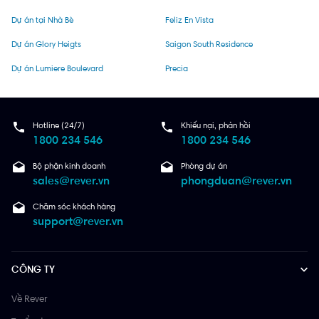
Dự án tại Nhà Bè
Feliz En Vista
Dự án Glory Heigts
Saigon South Residence
Dự án Lumiere Boulevard
Precia
Hotline (24/7)
Khiếu nại, phản hồi
1800 234 546
1800 234 546
Bộ phận kinh doanh
Phòng dự án
sales@rever.vn
phongduan@rever.vn
Chăm sóc khách hàng
support@rever.vn
CÔNG TY
Về Rever