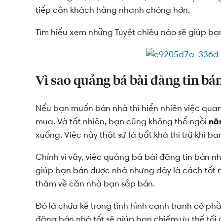
tiếp cận khách hàng nhanh chóng hơn.
Tuyệt chiêu BÁN NHÀ nhanh chóng: Hình ảnh là
Tìm hiểu xem những Tuyệt chiêu nào sẽ giúp bạ
Tuyệt chiêu BÁN NHÀ nhanh chóng: Lan tỏa thô
Tuyệt chiêu BÁN NHÀ nhanh chóng: Nhờ người...
Vì sao quảng bá bài đăng tin bán
Nếu bạn muốn bán nhà thì hiển nhiên việc quan
mua. Và tất nhiên, bạn cũng không thể ngồi
nă
xuống. Việc này thật sự là bất khả thi trừ khi 
Chính vì vậy, việc quảng bá bài đăng tin bán n
giúp bạn bán được nhà nhưng đây là cách tốt n
thăm về căn nhà bạn sắp bán.
Đó là chưa kể trong tình hình cạnh tranh có ph
đăng bán nhà tốt sẽ giúp bạn chiếm ưu thế tối