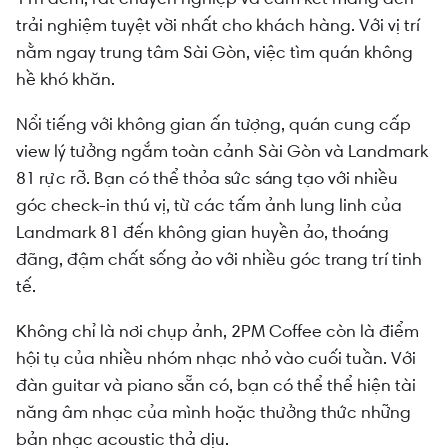
trải nghiệm tuyệt vời nhất cho khách hàng. Với vị trí
nằm ngay trung tâm Sài Gòn, việc tìm quán không
hề khó khăn.
Nổi tiếng với không gian ấn tượng, quán cung cấp
view lý tưởng ngắm toàn cảnh Sài Gòn và Landmark
81 rực rỡ. Bạn có thể thỏa sức sáng tạo với nhiều
góc check-in thú vị, từ các tấm ảnh lung linh của
Landmark 81 đến không gian huyền ảo, thoáng
đãng, đậm chất sống ảo với nhiều góc trang trí tinh
tế.
Không chỉ là nơi chụp ảnh, 2PM Coffee còn là điểm
hội tụ của nhiều nhóm nhạc nhỏ vào cuối tuần. Với
đàn guitar và piano sẵn có, bạn có thể thể hiện tài
năng âm nhạc của mình hoặc thưởng thức những
bản nhạc acoustic thả dịu.