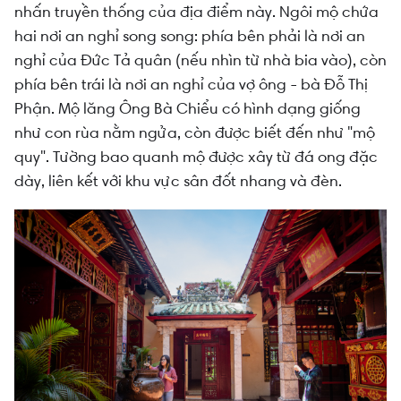
nhấn truyền thống của địa điểm này. Ngôi mộ chứa
hai nơi an nghỉ song song: phía bên phải là nơi an
nghỉ của Đức Tả quân (nếu nhìn từ nhà bia vào), còn
phía bên trái là nơi an nghỉ của vợ ông - bà Đỗ Thị
Phận. Mộ lăng Ông Bà Chiểu có hình dạng giống
như con rùa nằm ngửa, còn được biết đến như "mộ
quy". Tường bao quanh mộ được xây từ đá ong đặc
dày, liên kết với khu vực sân đốt nhang và đèn.