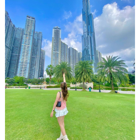
Địa điểm ăn uống quận Bình Thạnh: Ốc tô Vạn
Kiếp
Quán ngon quận Bình Thạnh: Bếp chay Phạm
Hồng Phước
Ăn vặt quận Bình Thạnh: Bánh tráng nướng Phan
Rang Cô Chín
Bình Thạnh có gì ăn vặt: Há cảo 45 Nguyễn Văn
Lạc