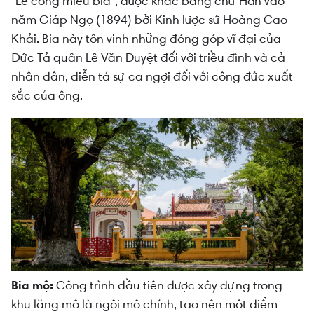
"Lê công miếu bia", được khắc bằng chữ Hán vào
năm Giáp Ngọ (1894) bởi Kinh lược sứ Hoàng Cao
Khải. Bia này tôn vinh những đóng góp vĩ đại của
Đức Tả quân Lê Văn Duyệt đối với triều đình và cả
nhân dân, diễn tả sự ca ngợi đối với công đức xuất
sắc của ông.
Bia mộ:
Công trình đầu tiên được xây dựng trong
khu lăng mộ là ngôi mộ chính, tạo nên một điểm