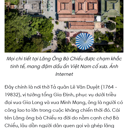
Mọi chi tiết tại Lăng Ông Bà Chiểu được chạm khắc
tinh tế, mang đậm dấu ấn Việt Nam cổ xưa. Ảnh
Internet
Đây chính là nơi thờ Tả quân Lê Văn Duyệt (1764 -
19832), vị tướng tổng Gia Định, phục vụ dưới triều
đại vua Gia Long và vua Minh Mạng, ông là người có
công lao to lớn trong cuộc kháng chiến thời đó. Cái
tên Lăng ông bà Chiểu ra đời do nằm cạnh chợ Bà
Chiểu, lâu dần người dân quen gọi và ghép lăng