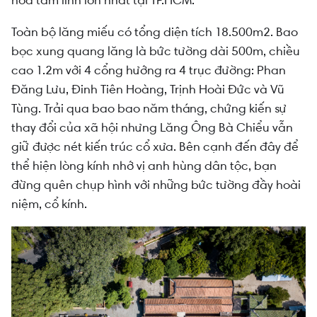
hóa tâm linh lớn nhất tại TP.HCM.
Toàn bộ lăng miếu có tổng diện tích 18.500m2. Bao
bọc xung quang lăng là bức tường dài 500m, chiều
cao 1.2m với 4 cổng hướng ra 4 trục đường: Phan
Đăng Lưu, Đinh Tiên Hoàng, Trịnh Hoài Đức và Vũ
Tùng. Trải qua bao bao năm tháng, chứng kiến sự
thay đổi của xã hội nhưng Lăng Ông Bà Chiểu vẫn
giữ được nét kiến trúc cổ xưa. Bên cạnh đến đây để
thể hiện lòng kính nhớ vị anh hùng dân tộc, bạn
đừng quên chụp hình với những bức tường đầy hoài
niệm, cổ kính.