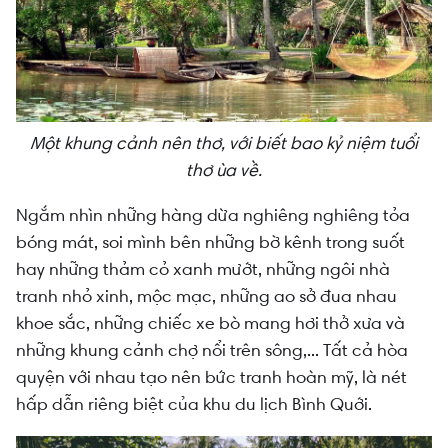
Một khung cảnh nên thơ, với biết bao kỷ niệm tuổi
thơ ùa về.
Ngắm nhìn những hàng dừa nghiêng nghiêng tỏa
bóng mát, soi mình bên những bờ kênh trong suốt
hay những thảm cỏ xanh mướt, những ngôi nhà
tranh nhỏ xinh, mộc mạc, những ao sở đua nhau
khoe sắc, những chiếc xe bò mang hơi thở xưa và
những khung cảnh chợ nổi trên sông,... Tất cả hòa
quyện với nhau tạo nên bức tranh hoàn mỹ, là nét
hấp dẫn riêng biệt của khu du lịch Bình Quới.