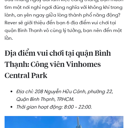
Vinhomes Central Park
tìm một nơi nghỉ ngơi đúng nghĩa với không khí trong
Địa điểm vui chơi tại quận Bình Thạnh: Khu du
lành, an yên ngay giữa lòng thành phố năng động?
lịch Văn Thánh
Rever sẽ giới thiệu đến bạn 6 địa điểm vui chơi tại
quận Bình Thạnh vô cùng lý tưởng, bạn nên đến một
Địa điểm vui chơi tại quận Bình Thạnh: Khu du
lần.
lịch Tân Cảng
Địa điểm vui chơi tại quận Bình Thạnh: Khu du
Địa điểm vui chơi tại quận Bình
lịch Bình Quới
Thạnh: Công viên Vinhomes
Địa điểm vui chơi tại quận Bình Thạnh: Lăng Ông
Central Park
Bà Chiểu
Địa điểm vui chơi tại quận Bình Thạnh: Chợ Bà
Địa chỉ: 208 Nguyễn Hữu Cảnh, phường 22,
Chiểu
Quận Bình Thạnh, TP.HCM.
Địa điểm ăn uống quận Bình Thạnh: 2PM Coffee
Thời gian hoạt động: 8:00 - 22:00.
Địa điểm ăn uống quận Bình Thạnh: 2PM Coffee:
Jeju Coffee