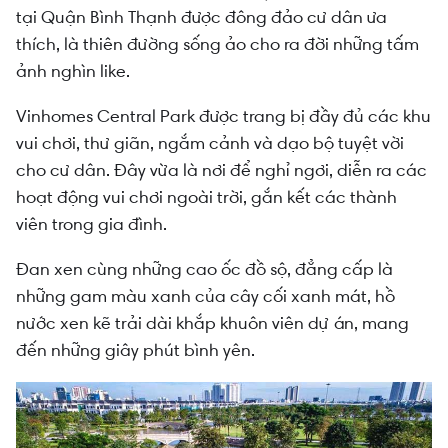
tại Quận Bình Thạnh được đông đảo cư dân ưa
thích, là thiên đường sống ảo cho ra đời những tấm
ảnh nghìn like.
Vinhomes Central Park được trang bị đầy đủ các khu
vui chơi, thư giãn, ngắm cảnh và dạo bộ tuyệt vời
cho cư dân. Đây vừa là nơi để nghỉ ngơi, diễn ra các
hoạt động vui chơi ngoài trời, gắn kết các thành
viên trong gia đình.
Đan xen cùng những cao ốc đồ sộ, đẳng cấp là
những gam màu xanh của cây cối xanh mát, hồ
nước xen kẽ trải dài khắp khuôn viên dự án, mang
đến những giây phút bình yên.