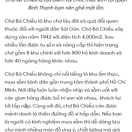
Bình Thạnh bạn nên ghé một lần.
Chợ Bà Chiểu là khu chợ lâu đời và quá đỗi quen
thuộc đối với người dân Sài Gòn. Chợ Bà Chiểu xây
dựng vào năm 1942 với diện tích 4.000m2. Sau
nhiều lần được tu sửa và nâng cấp thì hiện trạng
chợ gồm 8 khu chính với hơn 800 hộ kinh doanh và
hơn 40 ngàng hàng khác nhau.
Chợ Bà Chiểu không chỉ nổi tiếng là khu ẩm thực,
mua sắm bình dân gần trung tâm thành phố Hồ Chí
Minh. Nơi đây luôn luôn nhộn nhịp và sầm uất với
các gian hàng được bố trí san sát nhau, khách lui
tới tấp nập. Cùng với đó, chợ Bà Chiểu còn được
mệnh danh là thiên đường đồ si hấp dẫn. Nếu bạn
là người có kinh nghiệm mua sắm thì dễ dàng lựa
cho mình những món đồ ưng ý, chất lượng mà giá