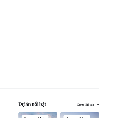
Dự án nổi bật
Xem tất cả