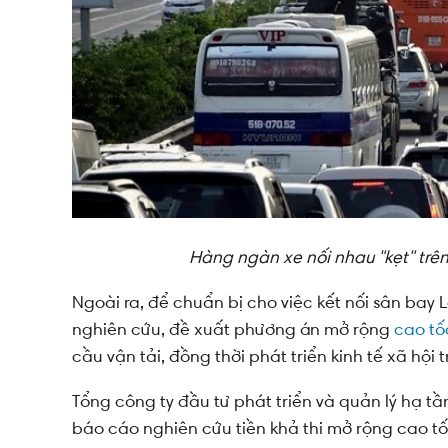
Hàng ngàn xe nối nhau "kẹt" trê
Ngoài ra, để chuẩn bị cho việc kết nối sân bay
nghiên cứu, đề xuất phương án mở rộng
cao tố
cầu vận tải, đồng thời phát triển kinh tế xã hội t
Tổng công ty đầu tư phát triển và quản lý hạ t
báo cáo nghiên cứu tiền khả thi mở rộng cao t