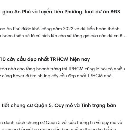
 giao An Phú và tuyến Liên Phường, loạt dự án BĐS
giao An Phú được khởi công năm 2022 và dự kiến hoàn thành
hoàn thiện sẽ là cú hích lứn cho sự tăng giá của các dự án Bất
hu vực. Cùng Rever tìm hiểu thông tin về nút giao An Phú tại bài
10 cây cầu đẹp nhất TP.HCM hiện nay
tòa nhà cao tầng hoành tráng thì TP.HCM cũng là nơi có nhiều
y cùng Rever đi tìm những cây cầu đẹp nhất TP.HCM nhé.
 tiết chung cư Quận 5: Quy mô và Tình trạng bàn
ạn danh sách chung cư Quận 5 với các thông tin về quy mô và
. Hy vọng bài viết sẽ mang đến bạn những thông tin bổ ích.