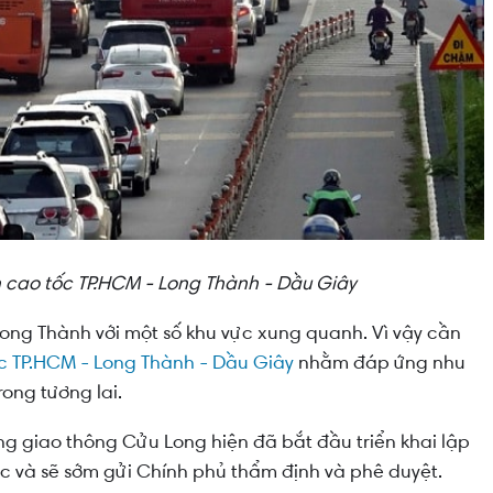
n cao tốc TP.HCM - Long Thành - Dầu Giây
 Long Thành với một số khu vực xung quanh. Vì vậy cần
c TP.HCM - Long Thành - Dầu Giây
nhằm đáp ứng nhu
rong tương lai.
ầng giao thông Cửu Long hiện đã bắt đầu triển khai lập
ốc và sẽ sớm gửi Chính phủ thẩm định và phê duyệt.