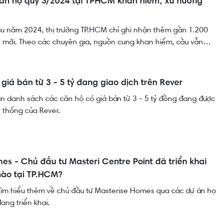
ăn hộ quý 3/2024 tại TPHCM khan hiếm, xu hướng
ầu năm 2024, thị trường TP.HCM chỉ ghi nhận thêm gần 1.200
 mới. Theo các chuyên gia, nguồn cung khan hiếm, cầu vẫn
ến giá căn hộ khó giảm trong thời gian tới.
giá bán từ 3 - 5 tỷ đang giao dịch trên Rever
n danh sách các căn hộ có giá bán từ 3 - 5 tỷ đồng đang được
ệ thống của Rever.
es - Chủ đầu tư Masteri Centre Point đã triển khai
nào tại TP.HCM?
tìm hiểu thêm về chủ đầu tư Masterise Homes qua các dự án họ
đang triển khai.