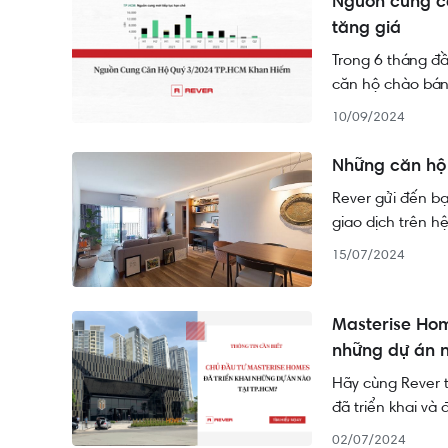
Nguồn cung c
tăng giá
Trong 6 tháng đ
căn hộ chào bán
tăng là lý do khi
10/09/2024
Những căn hộ 
Rever gửi đến bạ
giao dịch trên h
15/07/2024
Masterise Hom
những dự án 
Hãy cùng Rever 
đã triển khai và 
02/07/2024