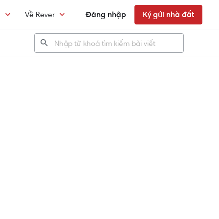
n
Về Rever
Đăng nhập
Ký gửi nhà đất