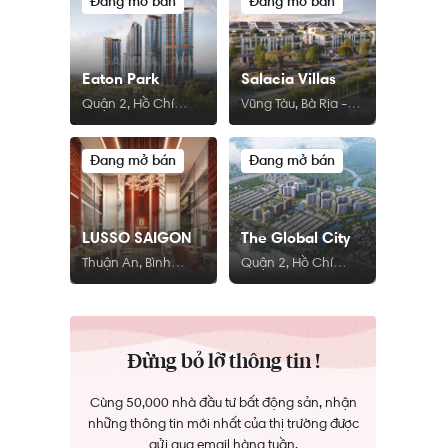
Đang mở bán
Đang mở bán
Eaton Park
Salacia Villas
Quận 2, Hồ Chí
Vũng Tàu, Bà Rịa -
Minh
Vũng Tàu
Đang mở bán
Đang mở bán
LUSSO SAIGON
The Global City
Thuận An, Bình
Quận 2, Hồ Chí
Dương
Minh
Đừng bỏ lỡ thông tin !
Cùng 50,000 nhà đầu tư bất động sản, nhận
những thông tin mới nhất của thị trường được
gửi qua email hàng tuần.