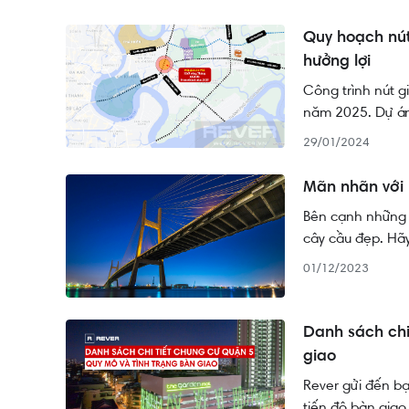
Quy hoạch nút
hưởng lợi
Công trình nút 
năm 2025. Dự án 
động sản trong k
29/01/2024
viết bên dưới.
Mãn nhãn với 
Bên cạnh những 
cây cầu đẹp. Hã
01/12/2023
Danh sách chi
giao
Rever gửi đến b
tiến độ bàn giao