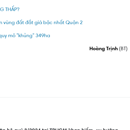
NG THẤP?
ến vùng đất đắt giá bậc nhất Quận 2
 quy mô "khủng" 349ha
Hoàng Trịnh
(BT)