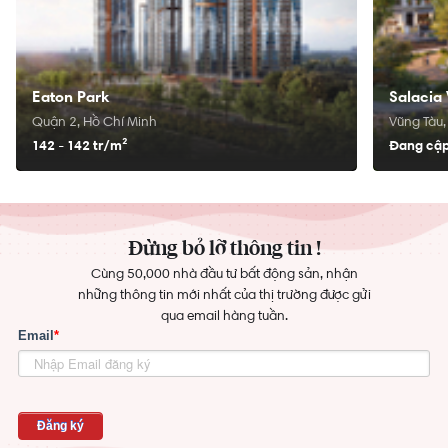
Eaton Park
Salacia 
Quận 2, Hồ Chí Minh
Vũng Tàu,
142 - 142 tr/
m²
Đang cập
Đừng bỏ lỡ thông tin !
Cùng 50,000 nhà đầu tư bất động sản, nhận
những thông tin mới nhất của thị trường được gửi
qua email hàng tuần.