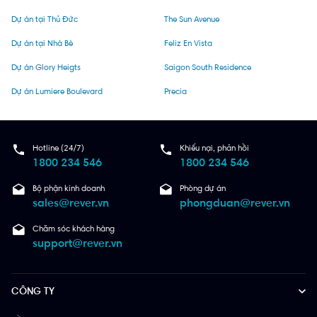
Dự án tại Thủ Đức
The Sun Avenue
Dự án tại Nhà Bè
Feliz En Vista
Dự án Glory Heigts
Saigon South Residence
Dự án Lumiere Boulevard
Precia
Hotline (24/7)
Khiếu nại, phản hồi
1800 234 546
1800 234 546
Bộ phận kinh doanh
Phòng dự án
sales@rever.vn
phongduan@rever.vn
Chăm sóc khách hàng
support@rever.vn
CÔNG TY