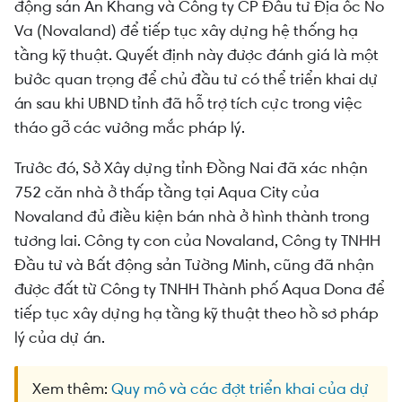
động sản An Khang và Công ty CP Đầu tư Địa ốc No
Va (Novaland) để tiếp tục xây dựng hệ thống hạ
tầng kỹ thuật. Quyết định này được đánh giá là một
bước quan trọng để chủ đầu tư có thể triển khai dự
án sau khi UBND tỉnh đã hỗ trợ tích cực trong việc
tháo gỡ các vướng mắc pháp lý.
Trước đó, Sở Xây dựng tỉnh Đồng Nai đã xác nhận
752 căn nhà ở thấp tầng tại Aqua City của
Novaland đủ điều kiện bán nhà ở hình thành trong
tương lai. Công ty con của Novaland, Công ty TNHH
Đầu tư và Bất động sản Tường Minh, cũng đã nhận
được đất từ Công ty TNHH Thành phố Aqua Dona để
tiếp tục xây dựng hạ tầng kỹ thuật theo hồ sơ pháp
lý của dự án.
Xem thêm:
Quy mô và các đợt triển khai của dự