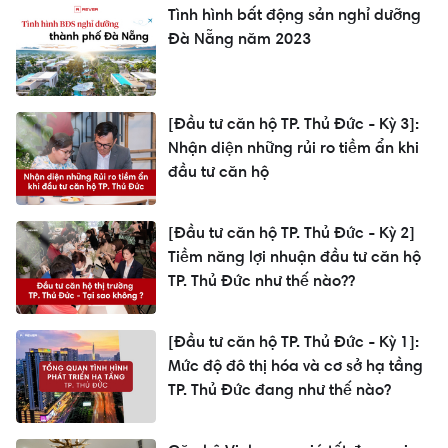
Tình hình bất động sản nghỉ dưỡng
Đà Nẵng năm 2023
[Đầu tư căn hộ TP. Thủ Đức - Kỳ 3]:
Nhận diện những rủi ro tiềm ẩn khi
đầu tư căn hộ
[Đầu tư căn hộ TP. Thủ Đức - Kỳ 2]
Tiềm năng lợi nhuận đầu tư căn hộ
TP. Thủ Đức như thế nào??
[Đầu tư căn hộ TP. Thủ Đức - Kỳ 1]:
Mức độ đô thị hóa và cơ sở hạ tầng
TP. Thủ Đức đang như thế nào?