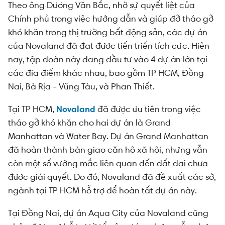
Theo ông Dương Văn Bắc, nhờ sự quyết liệt của
Chính phủ trong việc hướng dẫn và giúp đỡ tháo gỡ
khó khăn trong thị trường bất động sản, các dự án
của Novaland đã đạt được tiến triển tích cực. Hiện
nay, tập đoàn này đang đầu tư vào 4 dự án lớn tại
các địa điểm khác nhau, bao gồm TP HCM, Đồng
Nai, Bà Rịa - Vũng Tàu, và Phan Thiết.
Tại TP HCM,
Novaland
đã được ưu tiên trong việc
tháo gỡ khó khăn cho hai dự án là Grand
Manhattan và Water Bay. Dự án Grand Manhattan
đã hoàn thành bàn giao căn hộ xã hội, nhưng vẫn
còn một số vướng mắc liên quan đến đất đai chưa
được giải quyết. Do đó, Novaland đã đề xuất các sở,
ngành tại TP HCM hỗ trợ để hoàn tất dự án này.
Tại Đồng Nai, dự án Aqua City của Novaland cũng