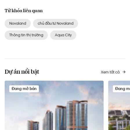
Từ khóa liên quan
Novaland
chủ đầu tư Novaland
Thông tin thị trường
Aqua City
Dự án nổi bật
Xem tất cả
Đang mở bán
Đang m