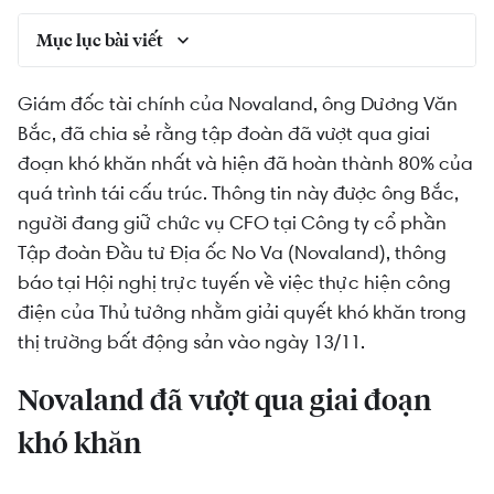
Mục lục bài viết
Novaland đã vượt qua giai đoạn khó khăn
Giám đốc tài chính của Novaland, ông Dương Văn
Bắc, đã chia sẻ rằng tập đoàn đã vượt qua giai
Yếu tố quyết định phụ thuộc nhiều vào hỗ trợ từ
Chính phủ
đoạn khó khăn nhất và hiện đã hoàn thành 80% của
quá trình tái cấu trúc. Thông tin này được ông Bắc,
Novaland báo lãi trong quý III/2023
người đang giữ chức vụ CFO tại Công ty cổ phần
Đồng Nai giao đất ở đảo Phượng Hoàng cho
Tập đoàn Đầu tư Địa ốc No Va (Novaland), thông
Novaland triển khai dự án
báo tại Hội nghị trực tuyến về việc thực hiện công
điện của Thủ tướng nhằm giải quyết khó khăn trong
thị trường bất động sản vào ngày 13/11.
Novaland đã vượt qua giai đoạn
khó khăn