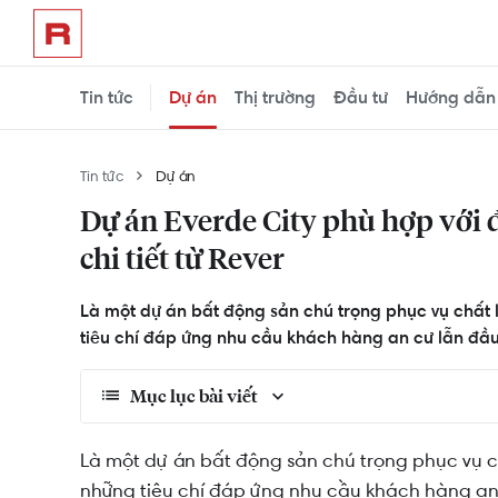
Tin tức
Dự án
Thị trường
Đầu tư
Hướng dẫn
Tin tức
Dự án
Dự án Everde City phù hợp với 
chi tiết từ Rever
Là một dự án bất động sản chú trọng phục vụ chất 
tiêu chí đáp ứng nhu cầu khách hàng an cư lẫn đầu
Mục lục bài viết
Everde City có mức giá bán ra sao?
Là một dự án bất động sản chú trọng phục vụ 
những tiêu chí đáp ứng nhu cầu khách hàng an 
Những yếu tố ảnh hưởng đến mức giá của dự á