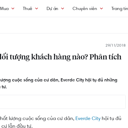
Mua
Thuê
Dự án
Chuyên viên
Trang ti
29/11/2018
đối tượng khách hàng nào? Phân tích
lượng cuộc sống của cư dân, Everde City hội tụ đủ những
 tư.
chất lượng cuộc sống của cư dân,
Everde City
hội tụ đủ
cư lẫn đầu tư.
n Everde City bao gồm: