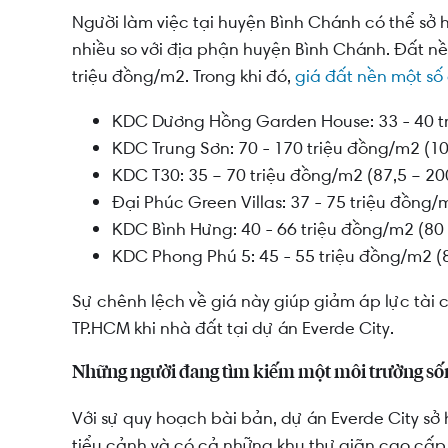
Người làm việc tại huyện Bình Chánh có thể sở h
nhiều so với địa phận huyện Bình Chánh. Đất nề
triệu đồng/m2. Trong khi đó,
giá đất nền một số
KDC Dương Hồng Garden House: 33 - 40 tr
KDC Trung Sơn: 70 - 170 triệu đồng/m2 (1
KDC T30: 35 – 70 triệu đồng/m2 (87,5 – 2
Đại Phúc Green Villas: 37 - 75 triệu đồng/
KDC Bình Hưng: 40 - 66 triệu đồng/m2 (80
KDC Phong Phú 5: 45 - 55 triệu đồng/m2 (
Sự chênh lệch về giá này giúp giảm áp lực tài
TP.HCM khi nhà đất tại dự án Everde City.
Những người đang tìm kiếm một môi trường sốn
Với sự quy hoạch bài bản, dự án Everde City sở
tiểu cảnh và có cả những khu thư giãn cao cấp