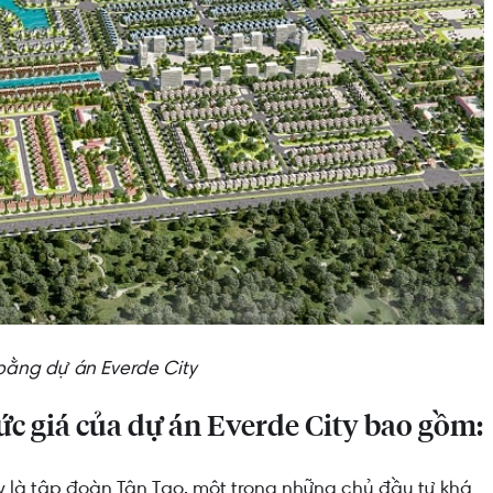
bằng dự án Everde City
c giá của dự án Everde City bao gồm:
ty là tập đoàn Tân Tạo, một trong những chủ đầu tư khá