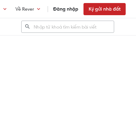
n
Về Rever
Đăng nhập
Ký gửi nhà đất