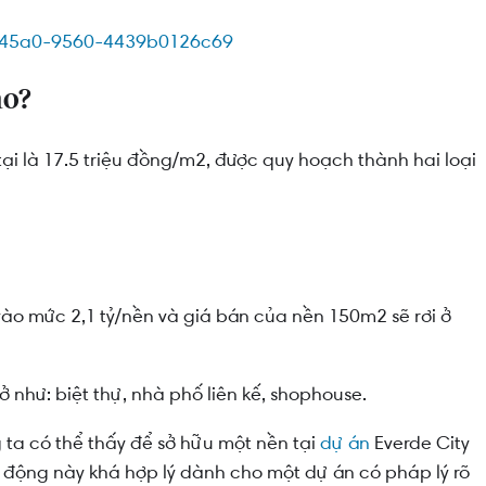
 án Everde City?
ao?
ại là 17.5 triệu đồng/m2, được quy hoạch thành hai loại
 vào mức 2,1 tỷ/nền và giá bán của nền 150m2 sẽ rơi ở
 như: biệt thự, nhà phố liên kế, shophouse.
ta có thể thấy để sở hữu một nền tại
dự án
Everde City
ao động này khá hợp lý dành cho một dự án có pháp lý rõ