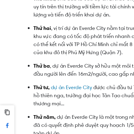
uy tín trên thị trường với tiềm lực tài ch
lượng và tiến độ triển khai dự án.
Thứ hai
, vị trí dự án Everde City nằm tại 
khu vực đang có tốc độ phát triển nhanh cả
có thể kết nối với TP Hồ Chí Minh chỉ mất 
của khu đô thị Phú Mỹ Hưng (Quận 7).
Thứ ba
, dự án Everde City sở hữu một môi 
đầu người lên đến 16m2/người, cao gấp nhiề
Thứ tư,
dự án Everde City
được chủ đầu tư T
hồ thiên nga, trường đại học Tân Tạo chuẩ
thương mại...
Thứ năm,
dự án Everde City là một trong n
đã có quyết định phê duyệt quy hoạch 1/
toàn dự án.