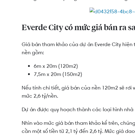
Vậy, đối khách khách hàng nào phù hợp với dự
Everde City có mức giá bán ra s
Giá bán tham khảo của dự án Everde City hiện t
nền gồm:
6m x 20m (120m2)
7,5m x 20m (150m2)
Nếu tính chi tiết, giá bán của nền 120m2 sẽ rơi
mức 2,6 tỷ/nền.
Dự án được quy hoạch thành các loại hình nhà ở
Nhìn vào mức giá bán tham khảo kể trên, chúng 
cần một số tiền từ 2,1 tỷ đến 2,6 tỷ. Mức giá d