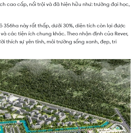
ch cao cấp, nổi trội và đã hiện hữu như: trường đại học,
356ha này rất thấp, dưới 30%, diện tích còn lại được
à các tiện ích chung khác. Theo nhận định của Rever,
i thích sự yên tĩnh, môi trường sống xanh, đẹp, tri