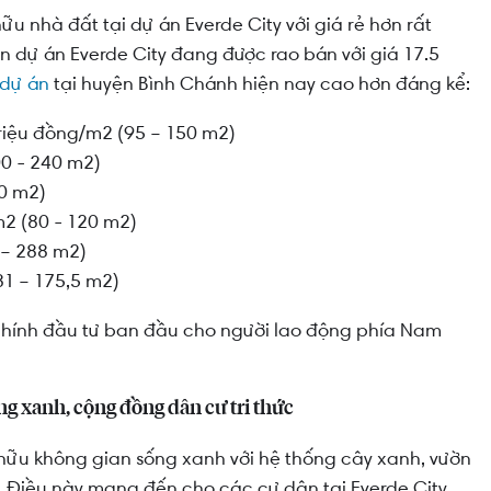
ữu nhà đất tại dự án Everde City với giá rẻ hơn rất
n dự án Everde City đang được rao bán với giá 17.5
 dự án
tại huyện Bình Chánh hiện nay cao hơn đáng kể:
iệu đồng/m2 (95 – 150 m2)
00 - 240 m2)
00 m2)
m2 (80 - 120 m2)
 – 288 m2)
81 – 175,5 m2)
 chính đầu tư ban đầu cho người lao động phía Nam
g xanh, cộng đồng dân cư tri thức
 hữu không gian sống xanh với hệ thống cây xanh, vườn
. Điều này mang đến cho các cư dân tại Everde City