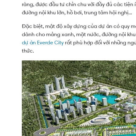
ràng, được đầu tư chỉn chu với đầy đủ các tiện í
đường nội khu lớn, hồ bơi, trung tâm hội nghị...
Đặc biệt, mật độ xây dựng của dự án có quy mô 
dành cho mảng xanh, mặt nước, đường nội khu v
dự án Everde City
rất phù hợp đối với những ngườ
thức.