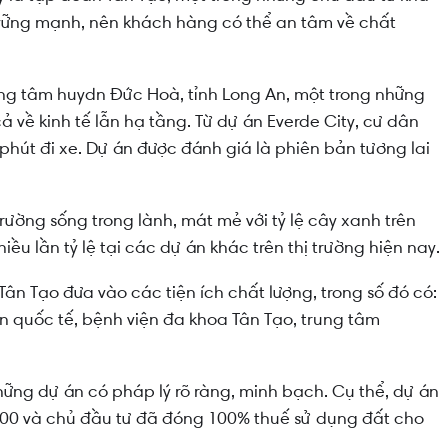
ính vững mạnh, nên khách hàng có thể an tâm về chất
trung tâm huydn Đức Hoà, tỉnh Long An, một trong những
 về kinh tế lẫn hạ tầng. Từ dự án Everde City, cư dân
8 phút đi xe. Dự án được đánh giá là phiên bản tương lai
trường sống trong lành, mát mẻ với tỷ lệ cây xanh trên
u lần tỷ lệ tại các dự án khác trên thị trường hiện nay.
ân Tạo đưa vào các tiện ích chất lượng, trong số đó có:
n quốc tế, bệnh viện đa khoa Tân Tạo, trung tâm
hững dự án có pháp lý rõ ràng, minh bạch. Cụ thể, dự án
500 và chủ đầu tư đã đóng 100% thuế sử dụng đất cho