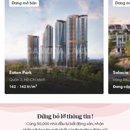
Đang mở bán
Đang m
Eaton Park
Salacia 
Quận 2, Hồ Chí Minh
Vũng Tàu,
142 - 142 tr/
m²
Đang cập
Đừng bỏ lỡ thông tin !
Cùng 50,000 nhà đầu tư bất động sản, nhận
những thông tin mới nhất của thị trường được gửi