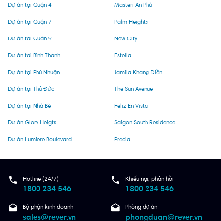
Dự án tại Quận 4
Masteri An Phú
Dự án tại Quận 7
Palm Heights
Dự án tại Quận 9
New City
Dự án tại Bình Thạnh
Estella
Dự án tại Phú Nhuận
Jamila Khang Điền
Dự án tại Thủ Đức
The Sun Avenue
Dự án tại Nhà Bè
Feliz En Vista
Dự án Glory Heigts
Saigon South Residence
Dự án Lumiere Boulevard
Precia
Hotline (24/7)
Khiếu nại, phản hồi
1800 234 546
1800 234 546
Bộ phận kinh doanh
Phòng dự án
sales@rever.vn
phongduan@rever.vn