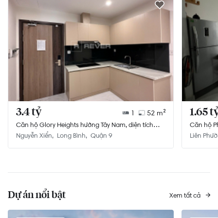
3.4 tỷ
1.65 t
1
52 m²
Căn hộ Glory Heights hướng Tây Nam, diện tích
Căn hộ Ph
52m²
không gi
Nguyễn Xiển
Long Bình
Quận 9
Liên Phư
Dự án nổi bật
Xem tất cả