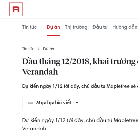
Tin tức
Dự án
Thị trường
Đầu tư
Hướng dẫn
Tin tức
Dự án
Đầu tháng 12/2018, khai trương
Verandah
Dự kiến ngày 1/12 tới đây, chủ đầu tư Mapletree s
Mục lục bài viết
Tiến độ thi công dự án được đảm bảo
Dự kiến ngày 1/12 tới đây, chủ đầu tư Mapletr
Verandah.
Những điều về dự án One Verandah bạn nên b