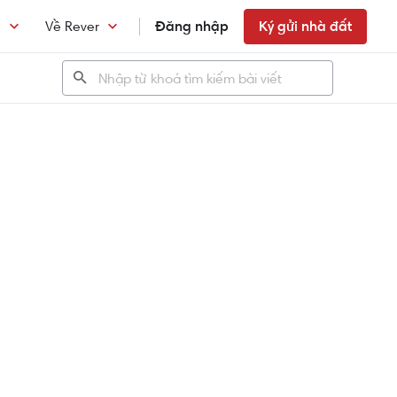
n
Về Rever
Đăng nhập
Ký gửi nhà đất