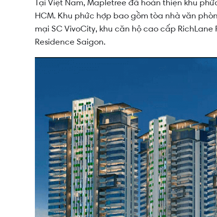
Tại Việt Nam, Mapletree đã hoàn thiện khu phức
HCM. Khu phức hợp bao gồm tòa nhà văn phòng
mại SC VivoCity, khu căn hộ cao cấp RichLane
Residence Saigon.