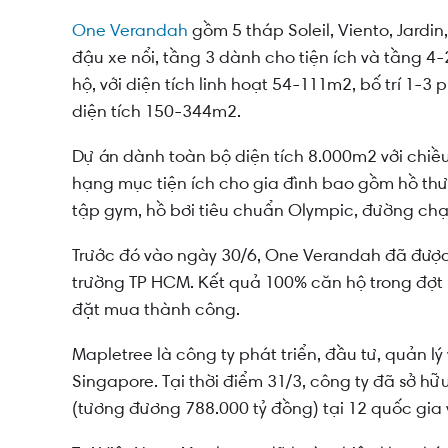
One Verandah
gồm 5 tháp Soleil, Viento, Jardi
đậu xe nổi, tầng 3 dành cho tiện ích và tầng 4
hộ, với diện tích linh hoạt 54-111m2, bố trí 1-
diện tích 150-344m2.
Dự án dành toàn bộ diện tích 8.000m2 với chiề
hạng mục tiện ích cho gia đình bao gồm hồ thư 
tập gym, hồ bơi tiêu chuẩn Olympic, đường chạ
Trước đó vào ngày 30/6, One Verandah đã được c
trường TP HCM. Kết quả 100% căn hộ trong đợt 
đặt mua thành công.
Mapletree là công ty phát triển, đầu tư, quản l
Singapore. Tại thời điểm 31/3, công ty đã sở hữu 
(tương đương 788.000 tỷ đồng) tại 12 quốc gia v