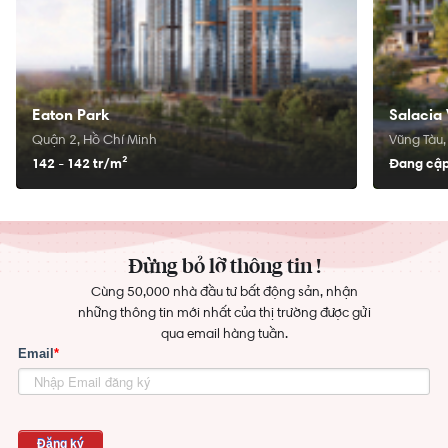
Eaton Park
Salacia 
Quận 2, Hồ Chí Minh
Vũng Tàu,
142 - 142 tr/
m²
Đang cập
Đừng bỏ lỡ thông tin !
Cùng 50,000 nhà đầu tư bất động sản, nhận
những thông tin mới nhất của thị trường được gửi
qua email hàng tuần.