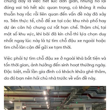
chừng đây là việc hết sức đơn giản, nhưng nó lại
đóng vai trò hết sức quan trọng, có không ít mâu
thuẫn hay rắc rỗi liên quan đến vấn đề này đã xảy
ra. Trên thực tế, chỗ để xe tại các khu nhà phố hay
dự án căn hộ chung cư rất hạn chế. Thậm chí, tại
một số khu vực, khi bãi đã kín chỗ thì lựa chọn duy
nhất ngay lúc này là tự tìm chỗ đậu xe ngoài hoặc
tìm chỗ lân cận để gửi xe tạm thời.
Việc phải tự tìm chỗ đậu xe ở ngoài khá bất tiện và
tốn thời gian, ảnh hưởng đến sinh hoạt thường ngày.
Đặc biệt, mỗi lần gia đình có khách khứa ghé thăm,
do đó bạn nên hỏi chủ nhà trước về vấn đề này.