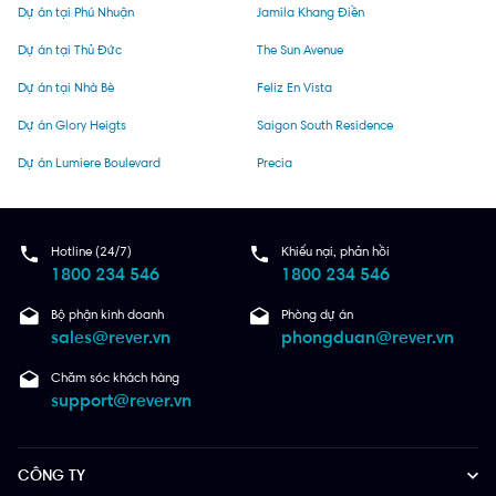
Dự án tại Phú Nhuận
Jamila Khang Điền
Dự án tại Thủ Đức
The Sun Avenue
Dự án tại Nhà Bè
Feliz En Vista
Dự án Glory Heigts
Saigon South Residence
Dự án Lumiere Boulevard
Precia
Hotline (24/7)
Khiếu nại, phản hồi
1800 234 546
1800 234 546
Bộ phận kinh doanh
Phòng dự án
sales@rever.vn
phongduan@rever.vn
Chăm sóc khách hàng
support@rever.vn
CÔNG TY