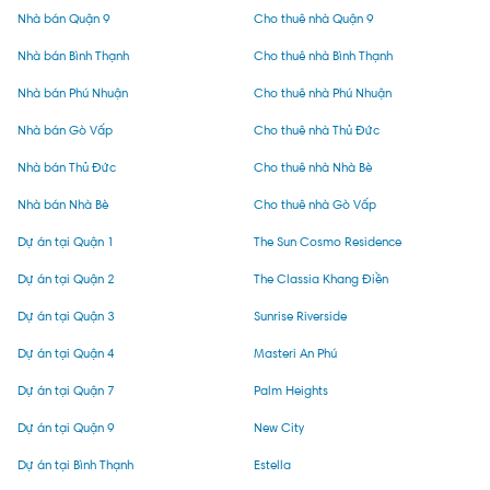
Nhà bán Quận 9
Cho thuê nhà Quận 9
Nhà bán Bình Thạnh
Cho thuê nhà Bình Thạnh
Nhà bán Phú Nhuận
Cho thuê nhà Phú Nhuận
Nhà bán Gò Vấp
Cho thuê nhà Thủ Đức
Nhà bán Thủ Đức
Cho thuê nhà Nhà Bè
Nhà bán Nhà Bè
Cho thuê nhà Gò Vấp
Dự án tại Quận 1
The Sun Cosmo Residence
Dự án tại Quận 2
The Classia Khang Điền
Dự án tại Quận 3
Sunrise Riverside
Dự án tại Quận 4
Masteri An Phú
Dự án tại Quận 7
Palm Heights
Dự án tại Quận 9
New City
Dự án tại Bình Thạnh
Estella