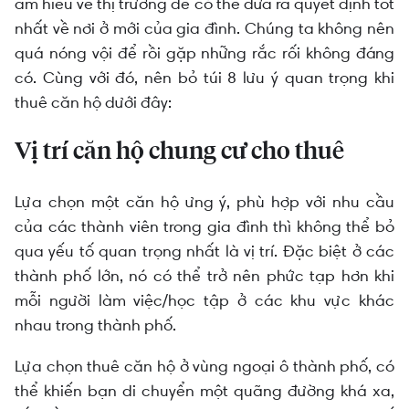
ích đi kèm
am hiểu về thị trường để có thể đưa ra quyết định tốt
nhất về nơi ở mới của gia đình. Chúng ta không nên
Tiện nghi của căn hộ chung cư cho thuê
quá nóng vội để rồi gặp những rắc rối không đáng
Bãi đậu xe của chung cư như thế nào?
có. Cùng với đó, nên bỏ túi 8 lưu ý quan trọng khi
thuê căn hộ dưới đây:
Thời hạn thuê căn hộ chung cư
Chia sẻ tiền thuê căn hộ chung cư
Vị trí căn hộ chung cư cho thuê
Quan tâm đến việc nuôi thú cưng
Lựa chọn một căn hộ ưng ý, phù hợp với nhu cầu
Đảm bảo vấn đề an ninh
của các thành viên trong gia đình thì không thể bỏ
qua yếu tố quan trọng nhất là vị trí. Đặc biệt ở các
thành phố lớn, nó có thể trở nên phức tạp hơn khi
mỗi người làm việc/học tập ở các khu vực khác
nhau trong thành phố.
Lựa chọn thuê căn hộ ở vùng ngoại ô thành phố, có
thể khiến bạn di chuyển một quãng đường khá xa,