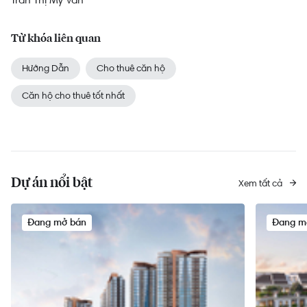
Từ khóa liên quan
Hướng Dẫn
Cho thuê căn hộ
Căn hộ cho thuê tốt nhất
Dự án nổi bật
Xem tất cả
Đang mở bán
Đang m