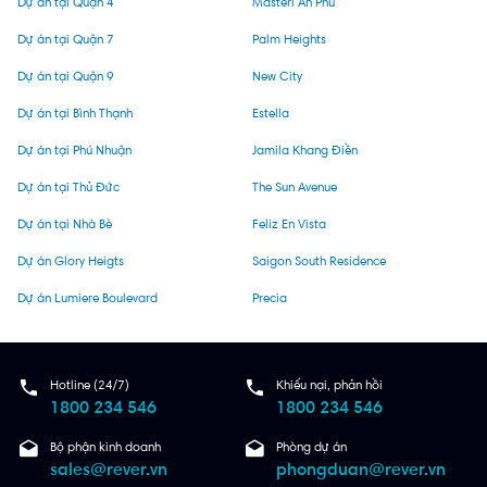
Dự án tại Quận 4
Masteri An Phú
Dự án tại Quận 7
Palm Heights
Dự án tại Quận 9
New City
Dự án tại Bình Thạnh
Estella
Dự án tại Phú Nhuận
Jamila Khang Điền
Dự án tại Thủ Đức
The Sun Avenue
Dự án tại Nhà Bè
Feliz En Vista
Dự án Glory Heigts
Saigon South Residence
Dự án Lumiere Boulevard
Precia
Hotline (24/7)
Khiếu nại, phản hồi
1800 234 546
1800 234 546
Bộ phận kinh doanh
Phòng dự án
sales@rever.vn
phongduan@rever.vn