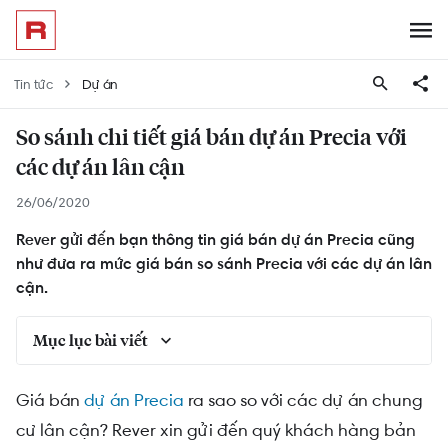
Tin tức
Dự án
So sánh chi tiết giá bán dự án Precia với
các dự án lân cận
26/06/2020
Rever gửi đến bạn thông tin giá bán dự án Precia cũng
như đưa ra mức giá bán so sánh Precia với các dự án lân
cận.
Mục lục bài viết
Một số thông tin tổng quan dự án Precia
Giá bán
dự án Precia
ra sao so với các dự án chung
Biểu đồ chi tiết giá bán Precia với các dự án lân
cư lân cận? Rever xin gửi đến quý khách hàng bản