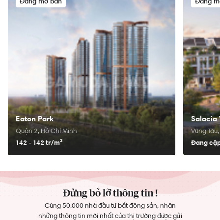
Đang mở bán
Đang m
Eaton Park
Salacia 
Quận 2, Hồ Chí Minh
Vũng Tàu,
142 - 142 tr/
m²
Đang cập
Đừng bỏ lỡ thông tin !
Cùng 50,000 nhà đầu tư bất động sản, nhận
những thông tin mới nhất của thị trường được gửi