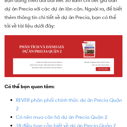
Bạn đang theo dõi bài viết So sánh chi tiết giá bán
dự án Precia với các dự án lân cận. Ngoài ra, để biết
thêm thông tin chi tiết về dự án Precia, bạn có thể
tải về tài liệu dưới đây:
Có thể bạn quan tâm:
REVER phân phối chính thức dự án Precia Quận
2
Có nên mua căn hộ dự án Precia Quận 2
18 điều bạn cần biết về dự án Precia Quận 2