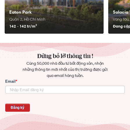
Eaton Park
Salacia 
Quận 2, Hồ Chí Minh
Vũng Tàu,
142 - 142 tr/
m²
Đang cập
Đừng bỏ lỡ thông tin !
Cùng 50,000 nhà đầu tư bất động sản, nhận
những thông tin mới nhất của thị trường được gửi
qua email hàng tuần.