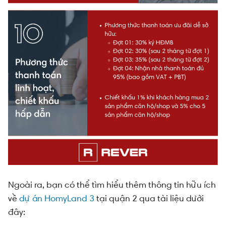
Ngoài ra, bạn có thể tìm hiểu thêm thông tin hữu ích
về
dự án HomyLand 3
tại quận 2 qua tài liệu dưới
đây: