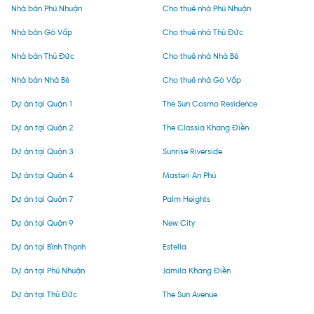
Nhà bán Phú Nhuận
Cho thuê nhà Phú Nhuận
Nhà bán Gò Vấp
Cho thuê nhà Thủ Đức
Nhà bán Thủ Đức
Cho thuê nhà Nhà Bè
Nhà bán Nhà Bè
Cho thuê nhà Gò Vấp
Dự án tại Quận 1
The Sun Cosmo Residence
Dự án tại Quận 2
The Classia Khang Điền
Dự án tại Quận 3
Sunrise Riverside
Dự án tại Quận 4
Masteri An Phú
Dự án tại Quận 7
Palm Heights
Dự án tại Quận 9
New City
Dự án tại Bình Thạnh
Estella
Dự án tại Phú Nhuận
Jamila Khang Điền
Dự án tại Thủ Đức
The Sun Avenue