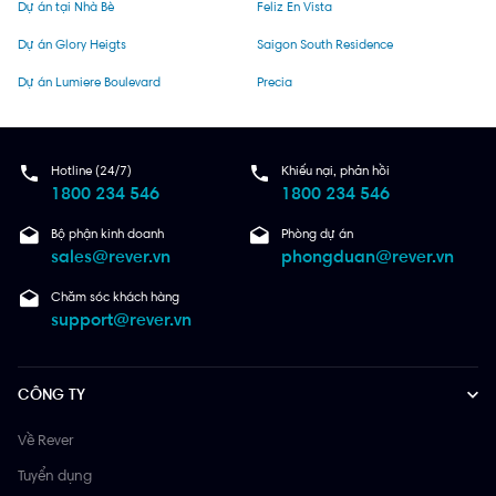
Dự án tại Nhà Bè
Feliz En Vista
Dự án Glory Heigts
Saigon South Residence
Dự án Lumiere Boulevard
Precia
Hotline (24/7)
Khiếu nại, phản hồi
1800 234 546
1800 234 546
Bộ phận kinh doanh
Phòng dự án
sales@rever.vn
phongduan@rever.vn
Chăm sóc khách hàng
support@rever.vn
CÔNG TY
Về Rever
Tuyển dụng