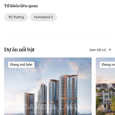
Từ khóa liên quan
Thị Trường
Homyland 3
Dự án nổi bật
Xem tất cả
Đang mở bán
Đang m