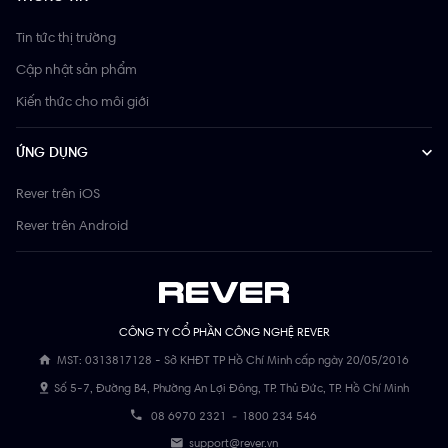
Tin tức thị trường
Cập nhật sản phẩm
Kiến thức cho môi giới
ỨNG DỤNG
Rever trên iOS
Rever trên Android
CÔNG TY CỔ PHẦN CÔNG NGHỆ REVER
MST: 0313817128 - Sở KHĐT TP Hồ Chí Minh cấp ngày 20/05/2016
Số 5-7, Đường B4, Phường An Lợi Đông, TP. Thủ Đức, TP. Hồ Chí Minh
08 6970 2321
-
1800 234 546
support@rever.vn