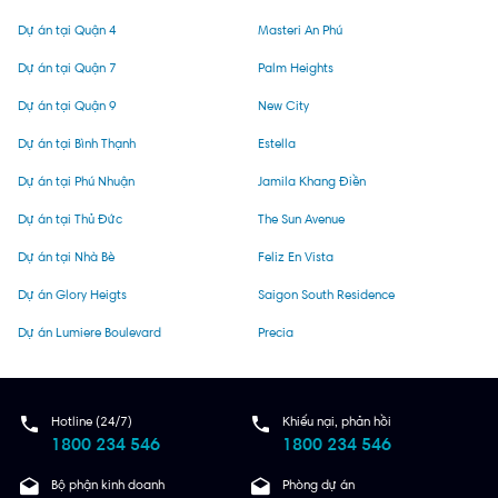
Dự án tại Quận 4
Masteri An Phú
Dự án tại Quận 7
Palm Heights
Dự án tại Quận 9
New City
Dự án tại Bình Thạnh
Estella
Dự án tại Phú Nhuận
Jamila Khang Điền
Dự án tại Thủ Đức
The Sun Avenue
Dự án tại Nhà Bè
Feliz En Vista
Dự án Glory Heigts
Saigon South Residence
Dự án Lumiere Boulevard
Precia
Hotline (24/7)
Khiếu nại, phản hồi
1800 234 546
1800 234 546
Bộ phận kinh doanh
Phòng dự án