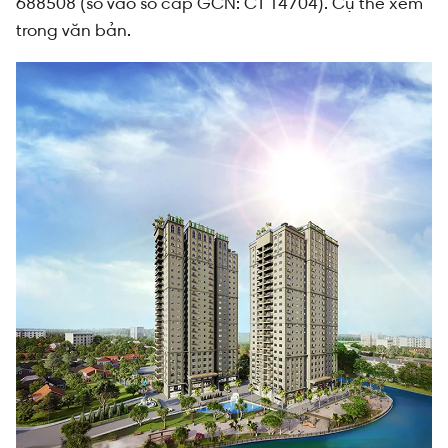
688508 (số vào sổ cấp GCN: CT 14704). Cụ thể xem
trong văn bản.