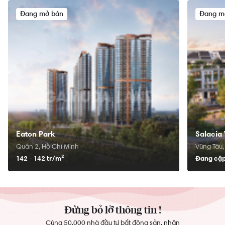
Đang mở bán
Đang m
Eaton Park
Salacia 
Quận 2, Hồ Chí Minh
Vũng Tàu,
142 - 142 tr/
m²
Đang cập
Đừng bỏ lỡ thông tin !
Cùng 50,000 nhà đầu tư bất động sản, nhận