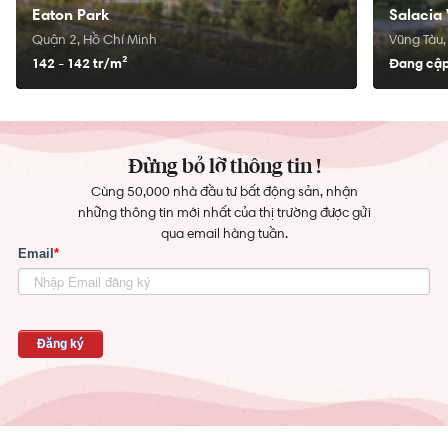
Eaton Park
Salacia 
Quận 2, Hồ Chí Minh
Vũng Tàu,
142 - 142 tr/
m²
Đang cập
Đừng bỏ lỡ thông tin !
Cùng 50,000 nhà đầu tư bất động sản, nhận
những thông tin mới nhất của thị trường được gửi
qua email hàng tuần.