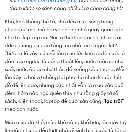
Khi
tìm thuê căn hộ chung cư
, bạn nên cân nhắc,
tham khảo so sánh càng nhiều lựa chọn càng tốt
Khổ, khổ không thể tả, khổ đến mức sống trong
chung cư mới mà hai vợ chồng nhớ quay quắc căn
nhà trọ lụp xụp cũ. Nói ra thì không ai tin, nhưng ai
đời ở chung cư cao tầng mà nhà lại bị ngập lụt?.
Thực sự là vậy, cứ mỗi lần mưa lớn kéo dài là nước ở
đâu trào ngược từ cống thoát lên, nước tuôn ra như
suối, nước ào ào như thác đổ xuống cầu thang. Mỗi
lần vậy là hai vợ chồng lại phải hò nhau khuân hết
đồ để lên cao, nhưng cực nhất vẫn là mưa vào buổi
đêm, hôm nào ngủ quên thì y như rằng giấy tờ sổ
sách, điện thoại, laptop để dưới sàn cũng
"lạc trôi"
theo con nước.
Mùa mưa đã khổ, mùa khô càng khổ hơn, lần này tuy
ít ngập nhưng đến lượt nhà vệ sinh bị rỉ nước từ tầng