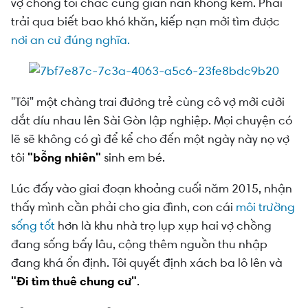
vợ chồng tôi chắc cũng gian nan không kém. Phải
Lần thứ ba: Hạnh phúc chẳng tày gang
trải qua biết bao khó khăn, kiếp nạn mới tìm được
nơi an cư đúng nghĩa.
"Tôi" một chàng trai đương trẻ cùng cô vợ mới cưới
dắt díu nhau lên Sài Gòn lập nghiệp. Mọi chuyện có
lẽ sẽ không có gì để kể cho đến một ngày này nọ vợ
tôi
"bỗng nhiên"
sinh em bé.
Lúc đấy vào giai đoạn khoảng cuối năm 2015, nhận
thấy mình cần phải cho gia đình, con cái
môi trường
sống tốt
hơn là khu nhà trọ lụp xụp hai vợ chồng
đang sống bấy lâu, cộng thêm nguồn thu nhập
đang khá ổn định. Tôi quyết định xách ba lô lên và
"Đi tìm thuê chung cư"
.