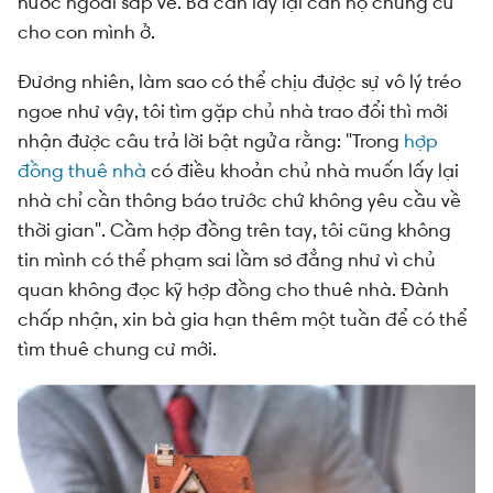
nước ngoài sắp về. Bà cần lấy lại căn hộ chung cư
cho con mình ở.
Đương nhiên, làm sao có thể chịu được sự vô lý tréo
ngoe như vậy, tôi tìm gặp chủ nhà trao đổi thì mới
nhận được câu trả lời bật ngửa rằng: "Trong
hợp
đồng thuê nhà
có điều khoản chủ nhà muốn lấy lại
nhà chỉ cần thông báo trước chứ không yêu cầu về
thời gian". Cầm hợp đồng trên tay, tôi cũng không
tin mình có thể phạm sai lầm sơ đẳng như vì chủ
quan không đọc kỹ hợp đồng cho thuê nhà. Đành
chấp nhận, xin bà gia hạn thêm một tuần để có thể
tìm thuê chung cư mới.