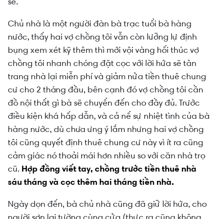
sẽ.
Chủ nhà là một người đàn bà trạc tuổi bà hàng
nước, thấy hai vợ chồng tôi vẫn còn lưỡng lự định
bụng xem xét kỹ thêm thì mới vội vàng hối thúc vợ
chồng tôi nhanh chóng đặt cọc với lời hứa sẽ tân
trang nhà lại miễn phí và giảm nửa tiền thuê chung
cư cho 2 tháng đầu, bên cạnh đó vợ chồng tôi cần
đồ nội thất gì bà sẽ chuyển đến cho đầy đủ. Trước
điều kiện khá hấp dẫn, và cả nể sự nhiệt tình của bà
hàng nước, dù chưa ưng ý lắm nhưng hai vợ chồng
tôi cũng quyết định thuê chung cư này vì ít ra cũng
cảm giác nó thoải mái hơn nhiều so với căn nhà trọ
cũ.
Hợp đồng viết tay, chồng trước tiền thuê nhà
sáu tháng và cọc thêm hai tháng tiền nhà.
Ngày dọn đến, bà chủ nhà cũng đã giữ lời hứa, cho
người sơn lại tường cùng cửa (thực ra cũng không