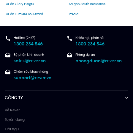
Dự án Glory Heigts
Saigon South Residence
Dự án Lumiere Boulevard
Precia
Hotline (24/7)
Khiếu nại, phản hồi
1800 234 546
1800 234 546
Bộ phận kinh doanh
Phòng dự án
sales@rever.vn
phongduan@rever.vn
Chăm sóc khách hàng
support@rever.vn
CÔNG TY
Về Rever
Tuyển dụng
Đội ngũ