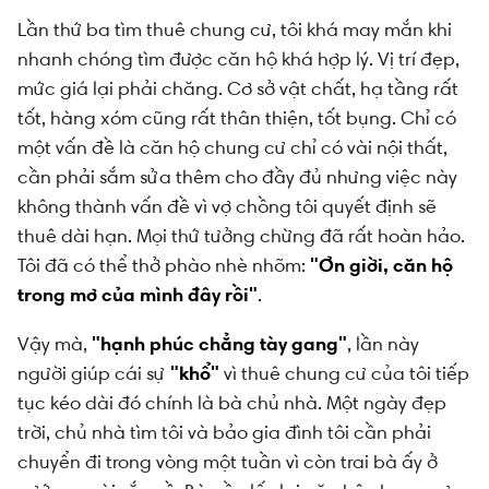
Lần thứ ba tìm thuê chung cư, tôi khá may mắn khi
nhanh chóng tìm được căn hộ khá hợp lý. Vị trí đẹp,
mức giá lại phải chăng. Cơ sở vật chất, hạ tầng rất
tốt, hàng xóm cũng rất thân thiện, tốt bụng. Chỉ có
một vấn đề là căn hộ chung cư chỉ có vài nội thất,
cần phải sắm sửa thêm cho đầy đủ nhưng việc này
không thành vấn đề vì vợ chồng tôi quyết định sẽ
thuê dài hạn. Mọi thứ tưởng chừng đã rất hoàn hảo.
Tôi đã có thể thở phào nhè nhõm:
"Ơn giời, căn hộ
trong mơ của mình đây rồi"
.
Vậy mà,
"hạnh phúc chẳng tày gang"
, lần này
người giúp cái sự
"khổ"
vì thuê chung cư của tôi tiếp
tục kéo dài đó chính là bà chủ nhà. Một ngày đẹp
trời, chủ nhà tìm tôi và bảo gia đình tôi cần phải
chuyển đi trong vòng một tuần vì còn trai bà ấy ở