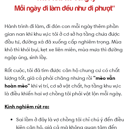
Hành trình đi làm, đi đón con mỗi ngày thêm phần
gian nan khi khu vực tôi ở cơ sở hạ tầng chưa được
đầu tư, đường xá đã xuống cấp nghiêm trọng. Mùa
khô thì khói bụi, kẹt xe liên miên, mùa mưa thì đường
ngập úng, sình lầy.
Rốt cuộc, tôi đã tìm được căn hộ chung cư có chất
lượng tốt, giá cả phải chăng nhưng rồi
"mèo vẫn
hoàn mèo"
khi vị trí, cơ sở vật chất, hạ tầng khu vực
là điều khiến hai vợ chồng tôi phải vật lộn mỗi ngày.
Kinh nghiệm rút ra:
Sai lầm ở đây là vợ chồng tôi chỉ chú ý đến điều
kiện căn hộ, giá cả mà không quan tâm đến