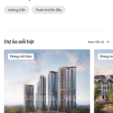
Hướng Dẫn
Thuê nhà lần đầu
Dự án nổi bật
Xem tất cả
Đang mở bán
Đang m