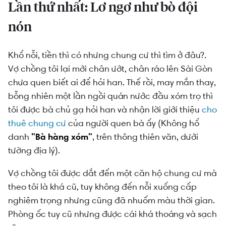
Lần thứ nhất: Lơ ngơ như bò đội
nón
Khổ nỗi, tiền thì có nhưng chung cư thì tìm ở đâu?.
Vợ chồng tôi lại mới chân ướt, chân ráo lên Sài Gòn
chưa quen biết ai để hỏi han. Thế rồi, may mắn thay,
bỗng nhiên một lần ngồi quán nước đầu xóm trọ thì
tôi được bà chủ gạ hỏi han và nhận lời giới thiệu
cho
thuê chung cư
của người quen bà ấy (Không hổ
danh
"Bà hàng xóm"
, trên thông thiên văn, dưới
tường địa lý).
Vợ chồng tôi được dắt đến một căn hộ chung cư mà
theo tôi là khá cũ, tuy không đến nỗi xuống cấp
nghiêm trọng nhưng cũng đã nhuốm màu thời gian.
Phòng ốc tuy cũ nhưng được cái khá thoáng và sạch