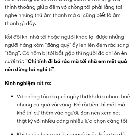
thỉnh thoảng giữa đêm vợ chồng tôi phải lắng tai
nghe những thứ âm thanh mà ai cũng biết là âm
thanh gì đấy.
Rồi đôi khi nhà tôi hoặc người khác lại được những
người hàng xóm "đáng quý" ấy len lén đem rác sang
"tặng". Có hôm bị tôi bắt gặp thì người đó chỉ ỏn ẻn
cười trừ:
"Chị tính đi bỏ rác mà tới nhà em mệt quá
nên dừng lại nghỉ tí"
.
Kinh nghiệm rút ra:
Vợ chồng tôi đã quá ngây thơ khi lựa chọn thuê
chung cư quá vội vàng. Để rồi tiền thì mất mà
khổ thì cứ thêm vào người. Bạn nên xem xét
thật kỹ với nhiều càng nhiều lựa chọn càng tốt
Khi thuê chung cư lẽ ra ngoài việc kiểm tra đồ