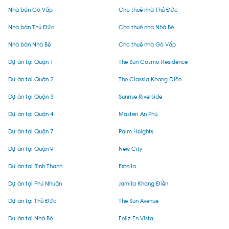
Nhà bán Gò Vấp
Cho thuê nhà Thủ Đức
Nhà bán Thủ Đức
Cho thuê nhà Nhà Bè
Nhà bán Nhà Bè
Cho thuê nhà Gò Vấp
Dự án tại Quận 1
The Sun Cosmo Residence
Dự án tại Quận 2
The Classia Khang Điền
Dự án tại Quận 3
Sunrise Riverside
Dự án tại Quận 4
Masteri An Phú
Dự án tại Quận 7
Palm Heights
Dự án tại Quận 9
New City
Dự án tại Bình Thạnh
Estella
Dự án tại Phú Nhuận
Jamila Khang Điền
Dự án tại Thủ Đức
The Sun Avenue
Dự án tại Nhà Bè
Feliz En Vista