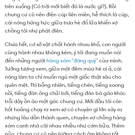
trên xuống (Có trời mới biết đó là nước gì?). Rồi
chung cư cũ nên điện cúp liên miên, hễ thích là cúp,
cái nóng hừng hực giữa trưa hè đổ lửa khiến vợ
chồng tôi như phát điên.
Chưa hết, cơ sở vật chất hành nhau khổ, con người
cũng hành nhau không kém, ý tôi đang muốn nói
đến những người
hàng xóm "đáng quý"
của mình.
Tưởng tượng xem, giữa một đêm mùa hè oi ả, cái
nóng làm ta chỉ muốn ngủ một giấc thật sâu cho
quên mệt. Thì bỗng nhiên, tiếng chén, tiếng xoong
nồi, tiếng đàn ông chửi bới, tiếng đàn bà gào khóc
trỗi dậy ồn ào một góc chung cư. Mới đầu tôi còn
hốt hoảng chạy ra xem sợ có chuyện gì lớn xảy ra
nhưng lâu dần thành quen, chuyện vợ chồng hàng
xóm cạnh nhà cãi nhau nhiều như cơm bữa. Thêm
nữa, chung cư cũ nên tường cách âm không tốt,