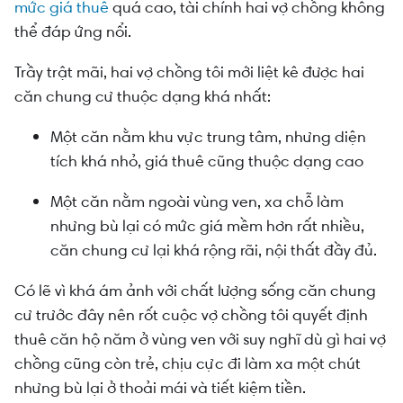
mức giá thuê
quá cao, tài chính hai vợ chồng không
thể đáp ứng nổi.
Trầy trật mãi, hai vợ chồng tôi mới liệt kê được hai
căn chung cư thuộc dạng khá nhất:
Một căn nằm khu vực trung tâm, nhưng diện
tích khá nhỏ, giá thuê cũng thuộc dạng cao
Một căn nằm ngoài vùng ven, xa chỗ làm
nhưng bù lại có mức giá mềm hơn rất nhiều,
căn chung cư lại khá rộng rãi, nội thất đầy đủ.
Có lẽ vì khá ám ảnh với chất lượng sống căn chung
cư trước đây nên rốt cuộc vợ chồng tôi quyết định
thuê căn hộ năm ở vùng ven với suy nghĩ dù gì hai vợ
chồng cũng còn trẻ, chịu cực đi làm xa một chút
nhưng bù lại ở thoải mái và tiết kiệm tiền.