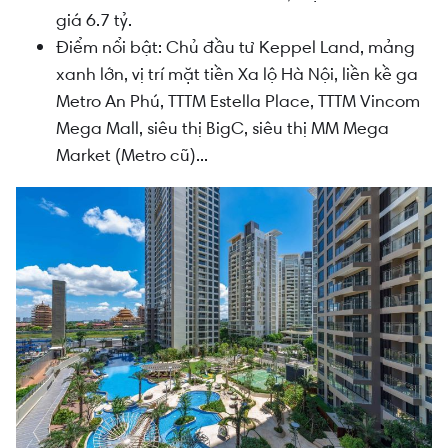
giá 6.7 tỷ.
Điểm nổi bật: Chủ đầu tư Keppel Land, mảng
xanh lớn, vị trí mặt tiền Xa lộ Hà Nội, liền kề ga
Metro An Phú, TTTM Estella Place, TTTM Vincom
Mega Mall, siêu thị BigC, siêu thị MM Mega
Market (Metro cũ)...