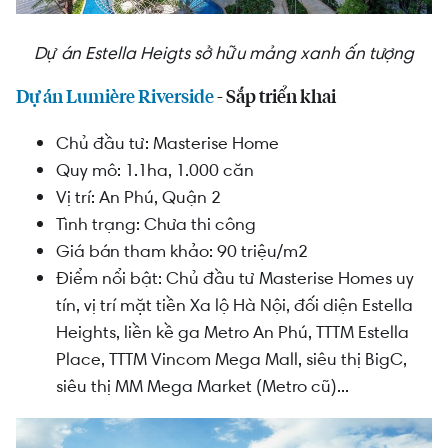
Dự án Estella Heigts sở hữu mảng xanh ấn tượng
Dự án Lumière Riverside
- Sắp triển khai
Chủ đầu tư: Masterise Home
Quy mô: 1.1ha, 1.000 căn
Vị trí: An Phú, Quận 2
Tình trạng: Chưa thi công
Giá bán tham khảo: 90 triệu/m2
Điểm nổi bật: Chủ đầu tư Masterise Homes uy
tín, vị trí mặt tiền Xa lộ Hà Nội, đối diện Estella
Heights, liền kề ga Metro An Phú, TTTM Estella
Place, TTTM Vincom Mega Mall, siêu thị BigC,
siêu thị MM Mega Market (Metro cũ)...