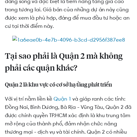
TOP 15 dự án chung cư Quận 2 nên mua thời
đáng sống và đặc biệt là tiềm năng tăng giá cao
điểm này
trong tương lai. Giá bán của những dự án này cũng
được xem là phù hợp, đáng để mua đầu tư hoặc an
cư tại thời điểm này.
Tại sao phải là Quận 2 mà không
phải các quận khác?
Quận 2 là khu vực có cơ sở hạ tầng phát triển
Với vị trí nằm liền kề
Quận 1
và giáp ranh các tỉnh:
Đồng Nai, Bình Dương, Bà Rịa - Vũng Tàu, Quận 2 đã
được chính quyền TP.HCM xác định là khu trung tâm
mở rộng của thành phố, đảm nhận chức năng
thương mại - dịch vụ và tài chính. Quận 2 có nhiều