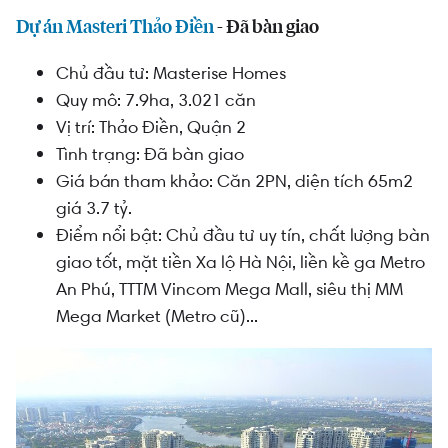
Dự án Masteri Thảo Điền
- Đã bàn giao
Chủ đầu tư: Masterise Homes
Quy mô: 7.9ha, 3.021 căn
Vị trí: Thảo Điền, Quận 2
Tình trạng: Đã bàn giao
Giá bán tham khảo: Căn 2PN, diện tích 65m2
giá 3.7 tỷ.
Điểm nổi bật: Chủ đầu tư uy tín, chất lượng bàn
giao tốt, mặt tiền Xa lộ Hà Nội, liền kề ga Metro
An Phú, TTTM Vincom Mega Mall, siêu thị MM
Mega Market (Metro cũ)...