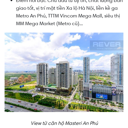
Điểm nổi bật: Chủ đầu tư uy tín, chất lượng bàn
giao tốt, vị trí mặt tiền Xa lộ Hà Nội, liền kề ga
Metro An Phú, TTTM Vincom Mega Mall, siêu thị
MM Mega Market (Metro cũ)...
View từ căn hộ Masteri An Phú