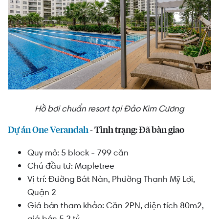
Hồ bơi chuẩn resort tại Đảo Kim Cương
Dự án One Verandah
- Tình trạng: Đã bàn giao
Quy mô: 5 block - 799 căn
Chủ đầu tư: Mapletree
Vị trí: Đường
Bát Nàn, Phường Thạnh Mỹ Lợi,
Quận 2
Giá bán tham khảo: Căn 2PN, diện tích 80m2,
giá bán 5.2 tỷ.