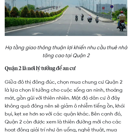
Hạ tầng giao thông thuận lợi khiến nhu cầu thuê nhà
tăng cao tại Quận 2
Quận 2 là nơi lý tưởng để an cư
Giữa đô thị đông đúc, chọn mua chung cư Quận 2
là lựa chọn lí tưởng cho cuộc sống an ninh, thoáng
mát, gần gũi với thiên nhiên. Mật độ dân cư ở đây
không quá đông nên sẽ giảm ô nhiễm tiếng ồn, khói
bụi, kẹt xe hơn so với các quận khác. Bên cạnh đó,
Quận 2 còn được xem là thiên đường mới cho các
hoạt động giải trí như ăn uống, nghệ thuật, mua