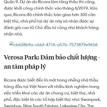
tặng xế xịn lên đến 1.5 tỷ
Quận 9. Dự án do Ricons làm tổng thầu thi công,
được khởi công chính thức vào tháng 6/2019. Vừa
qua, Ricons đã chính thức bàn giao hơn 300 căn
biệt thự, nhà phố tại dự án này và nhận được sự
đánh giá cao từ Chủ đầu tư cũng như khách hàng
nhận nhà.
Verosa Park: Đảm bảo chất lượng -
an tâm pháp lý
Ricons được biết đến là một trong những nhà thầu
hàng đầu tại Việt Nam với nhiều kinh nghiệm trong
việc triển khai các dự án chung cư, biệt thự, nhà
phố, đặc biệt là các tổ hợp biệt thự như: Swanpark,
Swanbay, Nine South Estates, Lakeview City, The