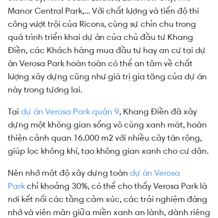
Manor Central Park,... Với chất lượng và tiến độ thi
công vượt trội của Ricons, cùng sự chỉn chu trong
quá trình triển khai dự án của chủ đầu tư Khang
Điền, các Khách hàng mua đầu tư hay an cư tại dự
án Verosa Park hoàn toàn có thể an tâm về chất
lượng xây dựng cũng như giá trị gia tăng của dự án
này trong tương lai.
Tại
dự án Verosa Park quận 9
, Khang Điền đã xây
dựng một không gian sống vô cùng xanh mát, hoàn
thiện cảnh quan 16.000 m2 với nhiều cây tán rộng,
giúp lọc không khí, tạo không gian xanh cho cư dân.
Nên nhớ mật độ xây dựng toàn
dự án Verosa
Park
chỉ khoảng 30%, có thể cho thấy Verosa Park là
nơi kết nối các tầng cảm xúc, các trải nghiệm đáng
nhớ và viên mãn giữa miền xanh an lành, dành riêng