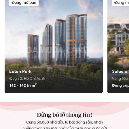
Đang mở bán
Đang m
Eaton Park
Salacia 
Quận 2, Hồ Chí Minh
Vũng Tàu,
142 - 142 tr/
m²
Đang cập
Đừng bỏ lỡ thông tin !
Cùng 50,000 nhà đầu tư bất động sản, nhận
những thông tin mới nhất của thị trường được gửi