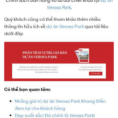
Chính sách bán hàng và ưu đãi chiết khấu tại
dự án
Verosa Park
.
Quý khách cũng có thể tham khảo thêm nhiều
thông tin hữu ích về
dự án Verosa Park
qua tài liệu
dưới đây:
Có thể bạn quan tâm:
Những giá trị dự án Verosa Park Khang Điền
đem lại cho khách hàng
Đẹp xuất sắc! Đó chính là Verosa Park!