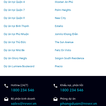
Dự án tại Quận 4
Masteri An Phú
Dự án tại Quận 7
Palm Heights
Dự án tại Quận 9
New City
Dự án tại Bình Thạnh
Estella
Dự án tại Phú Nhuận
Jamila Khang Điền
Dự án tại Thủ Đức
The Sun Avenue
Dự án tại Nhà Bè
Feliz En Vista
Dự án Glory Heigts
Saigon South Residence
Dự án Lumiere Boulevard
Precia
Hotline (24/7)
Khiếu nại, phản hồi
1800 234 546
1800 234 546
Bộ phận kinh doanh
Phòng dự án
sales@rever.vn
phongduan@rever.vn