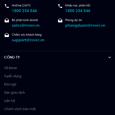
Hotline (24/7)
Khiếu nại, phản hồi
1800 234 546
1800 234 546
Bộ phận kinh doanh
Phòng dự án
sales@rever.vn
phongduan@rever.vn
Chăm sóc khách hàng
support@rever.vn
CÔNG TY
Về Rever
Tuyển dụng
Đội ngũ
Sàn giao dịch
Liên hệ
Chính sách bảo mật