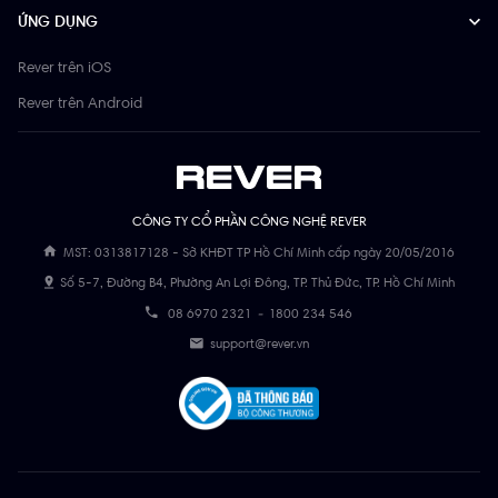
ỨNG DỤNG
Rever trên iOS
Rever trên Android
CÔNG TY CỔ PHẦN CÔNG NGHỆ REVER
MST: 0313817128 - Sở KHĐT TP Hồ Chí Minh cấp ngày 20/05/2016
Số 5-7, Đường B4, Phường An Lợi Đông, TP. Thủ Đức, TP. Hồ Chí Minh
08 6970 2321
-
1800 234 546
support@rever.vn