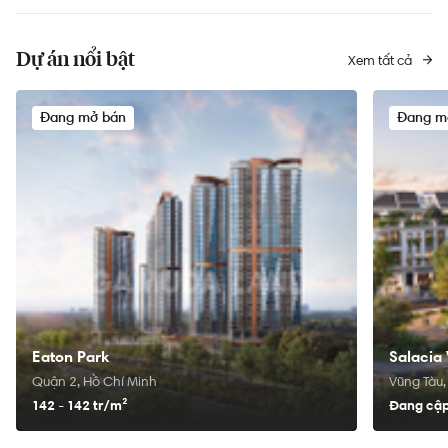
Dự án nổi bật
Xem tất cả
Đang mở bán
Đang m
Eaton Park
Salacia 
Quận 2, Hồ Chí Minh
Vũng Tàu,
142 - 142 tr/
m²
Đang cập