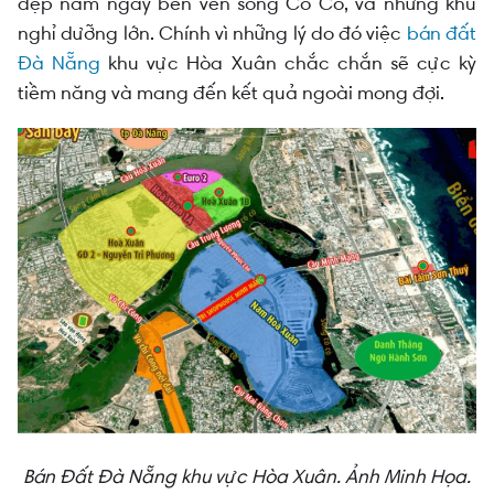
đẹp nằm ngay bên ven sông Cổ Cò, và những khu
nghỉ dưỡng lớn. Chính vì những lý do đó việc
bán đất
Đà Nẵng
khu vực Hòa Xuân chắc chắn sẽ cực kỳ
tiềm năng và mang đến kết quả ngoài mong đợi.
Bán Đất Đà Nẵng khu vực Hòa Xuân. Ảnh Minh Họa.