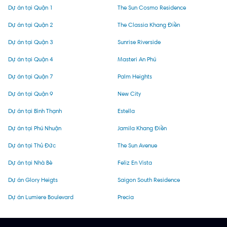
Dự án tại Quận 1
The Sun Cosmo Residence
Dự án tại Quận 2
The Classia Khang Điền
Dự án tại Quận 3
Sunrise Riverside
Dự án tại Quận 4
Masteri An Phú
Dự án tại Quận 7
Palm Heights
Dự án tại Quận 9
New City
Dự án tại Bình Thạnh
Estella
Dự án tại Phú Nhuận
Jamila Khang Điền
Dự án tại Thủ Đức
The Sun Avenue
Dự án tại Nhà Bè
Feliz En Vista
Dự án Glory Heigts
Saigon South Residence
Dự án Lumiere Boulevard
Precia