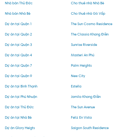
Nhà bán Thủ Đức
Cho thuê nhà Nhà Bè
Nhà bán Nhà Bè
Cho thuê nhà Gò Vấp
Dự án tại Quận 1
The Sun Cosmo Residence
Dự án tại Quận 2
The Classia Khang Điền
Dự án tại Quận 3
Sunrise Riverside
Dự án tại Quận 4
Masteri An Phú
Dự án tại Quận 7
Palm Heights
Dự án tại Quận 9
New City
Dự án tại Bình Thạnh
Estella
Dự án tại Phú Nhuận
Jamila Khang Điền
Dự án tại Thủ Đức
The Sun Avenue
Dự án tại Nhà Bè
Feliz En Vista
Dự án Glory Heigts
Saigon South Residence