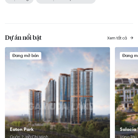
Dự án nổi bật
Xem tất cả
Đang mở bán
Đang m
Eaton Park
Salacia 
Quận 2, Hồ Chí Minh
Vũng Tàu,