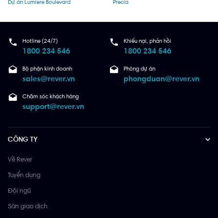
Dự án Lumiere Boulevard
Precia
Hotline (24/7)
Khiếu nại, phản hồi
1800 234 546
1800 234 546
Bộ phận kinh doanh
Phòng dự án
sales@rever.vn
phongduan@rever.vn
Chăm sóc khách hàng
support@rever.vn
CÔNG TY
Về Rever
Tuyển dụng
Đội ngũ
Sàn giao dịch