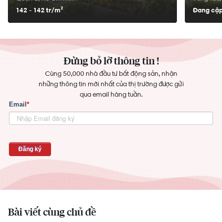
142 - 142 tr/
m²
Đang cập
Đừng bỏ lỡ thông tin !
Cùng 50,000 nhà đầu tư bất động sản, nhận
những thông tin mới nhất của thị trường được gửi
qua email hàng tuần.
Bài viết cùng chủ đề