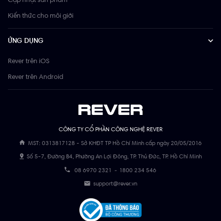
Kiến thức cho môi giới
ỨNG DỤNG
Rever trên iOS
Rever trên Android
CÔNG TY CỔ PHẦN CÔNG NGHỆ REVER
MST: 0313817128 - Sở KHĐT TP Hồ Chí Minh cấp ngày 20/05/2016
Số 5-7, Đường B4, Phường An Lợi Đông, TP. Thủ Đức, TP. Hồ Chí Minh
08 6970 2321
-
1800 234 546
support@rever.vn