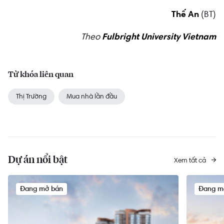
Thế An
(BT)
Theo
Fulbright University Vietnam
Từ khóa liên quan
Thị Trường
Mua nhà lần đầu
Dự án nổi bật
Xem tất cả
Đang mở bán
Đang m