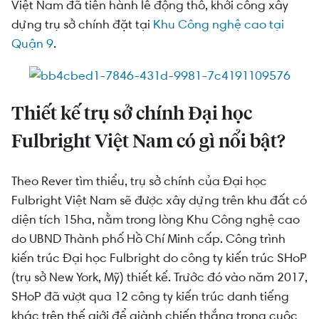
Việt Nam đã tiến hành lễ động thổ, khởi công xây
Một số điểm nổi bật khác của trụ sở chính Đại
dựng trụ sở chính đặt tại
Khu Công nghệ cao tại
học Fulbright Việt Nam
Quận 9
.
Thiết kế trụ sở chính Đại học
Fulbright Việt Nam có gì nổi bật?
Theo Rever tìm thiểu, trụ sở chính của Đại học
Fulbright Việt Nam sẽ được xây dựng trên khu đất có
diện tích 15ha, nằm trong lòng Khu Công nghệ cao
do UBND Thành phố Hồ Chí Minh cấp. Công trình
kiến trúc Đại học Fulbright do công ty kiến trúc SHoP
(trụ sở New York, Mỹ) thiết kế. Trước đó vào năm 2017,
SHoP đã vượt qua 12 công ty kiến trúc danh tiếng
khác trên thế giới để giành chiến thắng trong cuộc