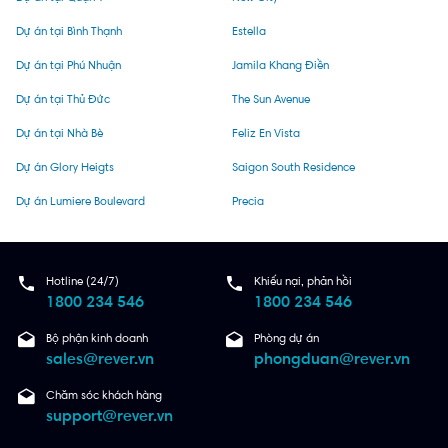
Dự án tại Bình Thạnh
Estella
Dự án tại Phú Nhuận
Jamila Khang Điền
Dự án tại Thủ Đức
The Sun Avenue
Dự án tại Nhà Bè
Feliz En Vista
Dự án Glory Heigts
Saigon South Residence
Dự án Lumiere Boulevard
Precia
Hotline (24/7)
Khiếu nại, phản hồi
1800 234 546
1800 234 546
Bộ phận kinh doanh
Phòng dự án
sales@rever.vn
phongduan@rever.vn
Chăm sóc khách hàng
support@rever.vn