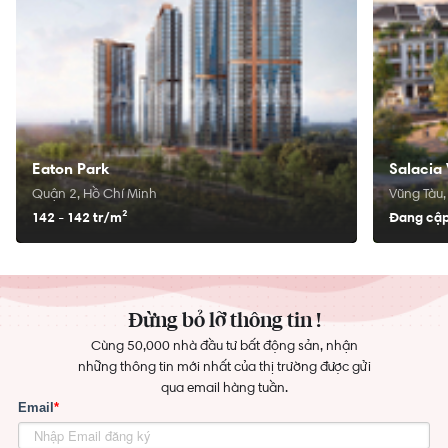
Eaton Park
Salacia 
Quận 2, Hồ Chí Minh
Vũng Tàu,
142 - 142 tr/
m²
Đang cập
Đừng bỏ lỡ thông tin !
Cùng 50,000 nhà đầu tư bất động sản, nhận
những thông tin mới nhất của thị trường được gửi
qua email hàng tuần.