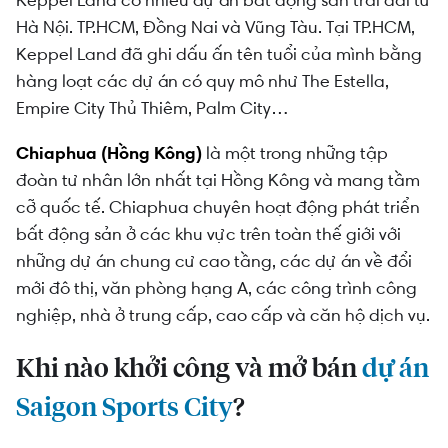
Keppel Land có nhiều dự án bất động sản trải dài từ
Hà Nội. TP.HCM, Đồng Nai và Vũng Tàu. Tại TP.HCM,
Keppel Land đã ghi dấu ấn tên tuổi của mình bằng
hàng loạt các dự án có quy mô như The Estella,
Empire City Thủ Thiêm, Palm City…
Chiaphua (Hồng Kông)
là một trong những tập
đoàn tư nhân lớn nhất tại Hồng Kông và mang tầm
cỡ quốc tế. Chiaphua chuyên hoạt động phát triển
bất động sản ở các khu vực trên toàn thế giới với
những dự án chung cư cao tầng, các dự án về đổi
mới đô thị, văn phòng hạng A, các công trình công
nghiệp, nhà ở trung cấp, cao cấp và căn hộ dịch vụ.
Khi nào khởi công và mở bán
dự án
Saigon Sports City
?