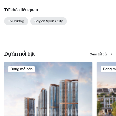
Từ khóa liên quan
Thị Trường
Saigon Sports City
Dự án nổi bật
Xem tất cả
Đang mở bán
Đang m