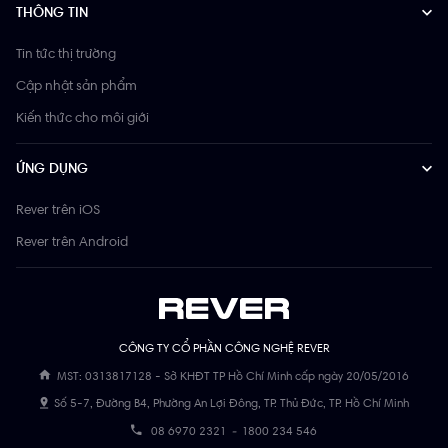
THÔNG TIN
Tin tức thị trường
Cập nhật sản phẩm
Kiến thức cho môi giới
ỨNG DỤNG
Rever trên iOS
Rever trên Android
CÔNG TY CỔ PHẦN CÔNG NGHỆ REVER
MST: 0313817128 - Sở KHĐT TP Hồ Chí Minh cấp ngày 20/05/2016
Số 5-7, Đường B4, Phường An Lợi Đông, TP. Thủ Đức, TP. Hồ Chí Minh
08 6970 2321
-
1800 234 546