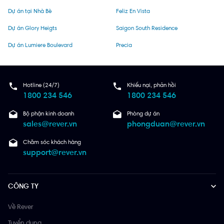
Dự án tại Nhà Bè
Feliz En Vista
Dự án Glory Heigts
Saigon South Residence
Dự án Lumiere Boulevard
Precia
Hotline (24/7)
Khiếu nại, phản hồi
1800 234 546
1800 234 546
Bộ phận kinh doanh
Phòng dự án
sales@rever.vn
phongduan@rever.vn
Chăm sóc khách hàng
support@rever.vn
CÔNG TY
Về Rever
Tuyển dụng