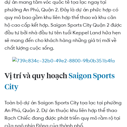
dự án mang tầm vóc quốc tế tọa lạc ngay tại
Ai là chủ đầu tư Saigon Sports City?
phường An Phú, Quận 2. Đây là dự án phức hợp có
Khi nào khởi công và mở bán dự án Saigon
quy mô bao gồm khu liên hợp thể thao và khu căn
Sports City?
hộ cao cấp kết hợp. Saigon Sports City Quận 2 được
Dự án Saigon Sports City sẽ có những tiện ích
đầu tư bởi nhà đầu tư tên tuổi Keppel Land hứa hẹn
gì?
sẽ mang đến cho khách hàng những giá trị mới về
chất lượng cuộc sống.
Mặt bằng căn hộ Saigon Sports City sẽ như thế
nào?
Vị trí và quy hoạch
Saigon Sports
City
Toàn bộ dự án Saigon Sports City tọa lạc tại phường
An Phú, Quận 2. Dự án thuộc khu liên hợp thể thao
Rạch Chiếc đang được phát triển quy mô rầm rộ tại
cửa ngõ phía Đông của thành phố.