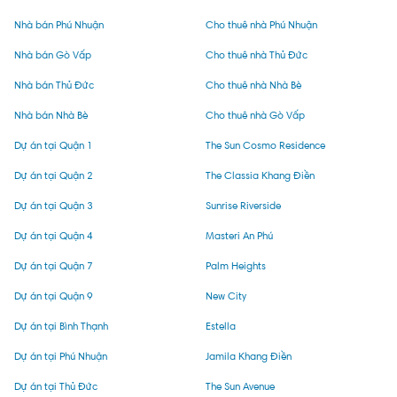
Nhà bán Phú Nhuận
Cho thuê nhà Phú Nhuận
Nhà bán Gò Vấp
Cho thuê nhà Thủ Đức
Nhà bán Thủ Đức
Cho thuê nhà Nhà Bè
Nhà bán Nhà Bè
Cho thuê nhà Gò Vấp
Dự án tại Quận 1
The Sun Cosmo Residence
Dự án tại Quận 2
The Classia Khang Điền
Dự án tại Quận 3
Sunrise Riverside
Dự án tại Quận 4
Masteri An Phú
Dự án tại Quận 7
Palm Heights
Dự án tại Quận 9
New City
Dự án tại Bình Thạnh
Estella
Dự án tại Phú Nhuận
Jamila Khang Điền
Dự án tại Thủ Đức
The Sun Avenue