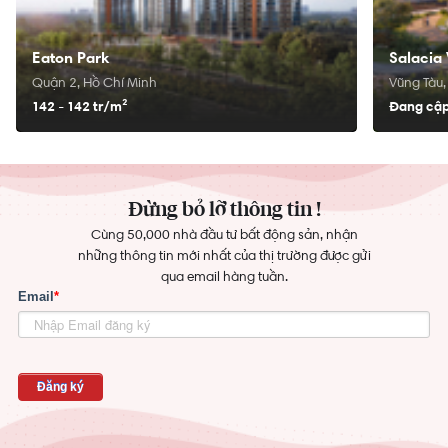
Eaton Park
Salacia 
Quận 2, Hồ Chí Minh
Vũng Tàu,
142 - 142 tr/
m²
Đang cập
Đừng bỏ lỡ thông tin !
Cùng 50,000 nhà đầu tư bất động sản, nhận
những thông tin mới nhất của thị trường được gửi
qua email hàng tuần.