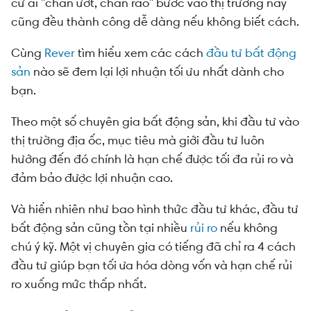
Cách đầu tư bất động sản lợi nhuận cao: Chọn
cứ ai "chân ướt, chân ráo" bước vào thị trường này
bất động sản có lãi trước khi mua
cũng đều thành công dễ dàng nếu không biết cách.
Cách đầu tư bất động sản lợi nhuận cao: Tự làm
Cùng
Rever
tìm hiểu xem các cách
đầu tư bất động
tăng giá trị bất động sản
sản
nào sẽ đem lại lợi nhuận tối ưu nhất dành cho
bạn.
Cách đầu tư bất động sản lợi nhuận cao: Mua
đất nông nghiệp rồi lên đất thổ cư
Theo một số chuyên gia bất động sản, khi đầu tư vào
thị trường địa ốc, mục tiêu mà giới đầu tư luôn
hướng đến đó chính là hạn chế được tối đa rủi ro và
đảm bảo được lợi nhuận cao.
Và hiển nhiên như bao hình thức đầu tư khác, đầu tư
bất động sản cũng tồn tại nhiều
rủi ro
nếu không
chú ý kỹ. Một vị chuyên gia có tiếng đã chỉ ra 4 cách
đầu tư giúp bạn tối ưa hóa dòng vốn và hạn chế rủi
ro xuống mức thấp nhất.