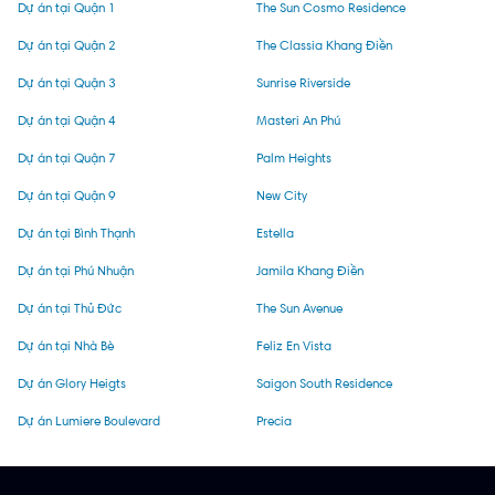
Dự án tại Quận 1
The Sun Cosmo Residence
Dự án tại Quận 2
The Classia Khang Điền
Dự án tại Quận 3
Sunrise Riverside
Dự án tại Quận 4
Masteri An Phú
Dự án tại Quận 7
Palm Heights
Dự án tại Quận 9
New City
Dự án tại Bình Thạnh
Estella
Dự án tại Phú Nhuận
Jamila Khang Điền
Dự án tại Thủ Đức
The Sun Avenue
Dự án tại Nhà Bè
Feliz En Vista
Dự án Glory Heigts
Saigon South Residence
Dự án Lumiere Boulevard
Precia