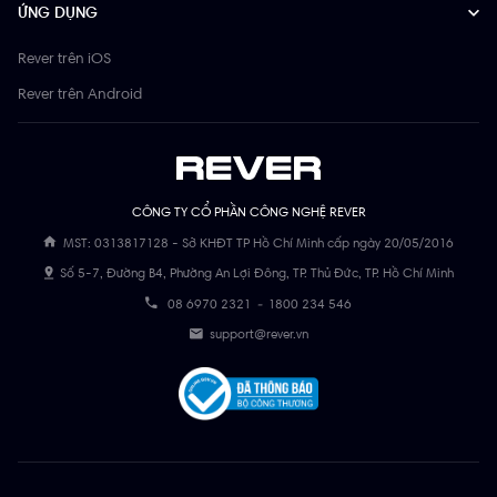
ỨNG DỤNG
Rever trên iOS
Rever trên Android
CÔNG TY CỔ PHẦN CÔNG NGHỆ REVER
MST: 0313817128 - Sở KHĐT TP Hồ Chí Minh cấp ngày 20/05/2016
Số 5-7, Đường B4, Phường An Lợi Đông, TP. Thủ Đức, TP. Hồ Chí Minh
08 6970 2321
-
1800 234 546
support@rever.vn