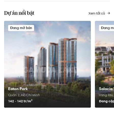
Dự án nổi bật
Xem tất cả
Đang mở bán
Đang m
Eaton Park
Salacia 
Quận 2, Hồ Chí Minh
Vũng Tàu,
142 - 142 tr/
m²
Đang cập