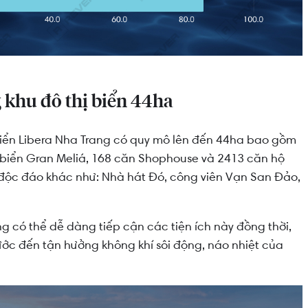
 khu đô thị biển 44ha
biển Libera Nha Trang có quy mô lên đến 44ha bao gồm
ự biển Gran Meliá, 168 căn Shophouse và 2413 căn hộ
h độc đáo khác như: Nhà hát Đó, công viên Vạn San Đảo,
 có thể dễ dàng tiếp cận các tiện ích này đồng thời,
nước đến tận hưởng không khí sôi động, náo nhiệt của