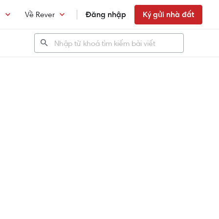
n
Về Rever
Đăng nhập
Ký gửi nhà đất