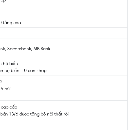
30 tầng cao
nk, Sacombank, MB Bank
 hộ biển
 hộ biển, 10 căn shop
m2
~45 m2
t cao cấp
bán 13/6 được tặng bộ nội thất rời