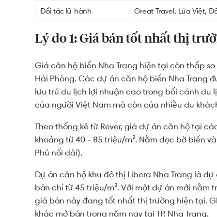
Đối tác lữ hành
Great Travel, Lửa Việt, Đấ
Lý do 1: Giá bán tốt nhất thị tr
Giá căn hộ biển Nha Trang hiện tại còn thấp so
Hải Phòng. Các dự án căn hộ biển Nha Trang đ
lưu trú du lịch lợi nhuận cao trong bối cảnh d
của người Việt Nam mà còn của nhiều du khác
Theo thống kê từ Rever, giá dự án căn hộ tại c
khoảng từ 40 - 85 triệu/m². Nằm dọc bờ biển v
Phú nối dài).
Dự án căn hộ khu đô thị Libera Nha Trang là d
bán chỉ từ 45 triệu/m². Với một dự án mới nằm t
giá bán này đang tốt nhất thị trường hiện tại. 
khác mở bán trong năm nay tại TP. Nha Trang.