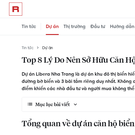
Tin tức
Dự án
Thị trường
Đầu tư
Hướng dẫn
Tin tức
Dự án
Top 8 Lý Do Nên Sở Hữu Căn Hộ
Dự án Libera Nha Trang là dự án khu đô thị biển hi
đường bờ biển và 3 bãi tắm riêng duy nhất. Không chỉ
điểm khiến các nhà đầu tư và người mua không thể
Mục lục bài viết
Tổng quan về dự án căn hộ biển Libera Nha Tr
Tổng quan về dự án căn hộ biển
Lý do 1: Giá bán tốt nhất thị trường Nha Trang