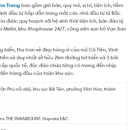
ha Trang
bao gồm giá bán, quy mô, vị trí, tiện ích, tiềm
iển 44ha
ánh đầu tư hấp dẫn trong mắt các nhà đầu tư từ Bắc
ha Trang
a được quy hoạch với hệ sinh thái tiện ích, bán đảo tỷ
o Meliá, khu Shophouse 24/7, công viên san hô Vạn San
 3 bãi biển riêng
g biển, thu trọn vẻ đẹp hùng vĩ của núi Cô Tiên, Vịnh
 tiên và duy nhất sở hữu 2km đường bờ biển và 3 bãi
ày"
g cấp quốc tế, độc đáo chưa từng có mang đến nhịp
m đến hàng đầu của toàn khu vực.
ần Phú nối dài), khu vực Bãi Tiên, phường Vĩnh Hòa, thành
ns THE PARAMOUNT: Huyndai E&C
hop