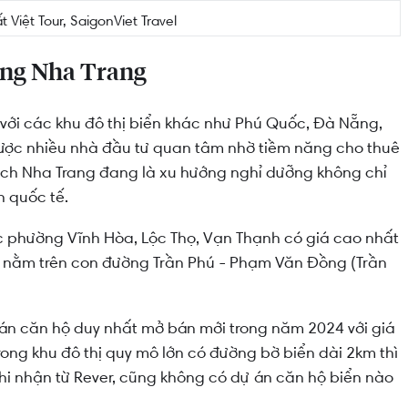
t Việt Tour, SaigonViet Travel
ường Nha Trang
 với các khu đô thị biển khác như Phú Quốc, Đà Nẵng,
ược nhiều nhà đầu tư quan tâm nhờ tiềm năng cho thuê
u lịch Nha Trang đang là xu hướng nghỉ dưỡng không chỉ
h quốc tế.
ác phường Vĩnh Hòa, Lộc Thọ, Vạn Thạnh có giá cao nhất
à nằm trên con đường Trần Phú - Phạm Văn Đồng (Trần
ự án căn hộ duy nhất mở bán mới trong năm 2024 với giá
rong khu đô thị quy mô lớn có đường bờ biển dài 2km thì
Ghi nhận từ Rever, cũng không có dự án căn hộ biển nào