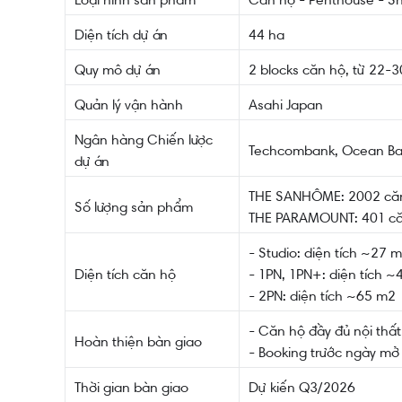
Diện tích dự án
44 ha
Quy mô dự án
2 blocks căn hộ, từ 22-
Quản lý vận hành
Asahi Japan
Ngân hàng Chiến lược
Techcombank, Ocean Ba
dự án
THE SANHÔME: 2002 căn
Số lượng sản phẩm
THE PARAMOUNT: 401 căn
- Studio: diện tích ~27 
Diện tích căn hộ
- 1PN, 1PN+: diện tích 
- 2PN: diện tích ~65 m2
- Căn hộ đầy đủ nội thấ
Hoàn thiện bàn giao
- Booking trước ngày mở 
Thời gian bàn giao
Dự kiến Q3/2026