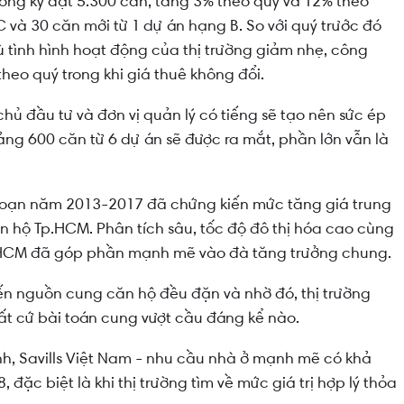
rong kỳ đạt 5.300 căn, tăng 3% theo quý và 12% theo
 và 30 căn mới từ 1 dự án hạng B. So với quý trước đó
ù tình hình hoạt động của thị trường giảm nhẹ, công
heo quý trong khi giá thuê không đổi.
 chủ đầu tư và đơn vị quản lý có tiếng sẽ tạo nên sức ép
ảng 600 căn từ 6 dự án sẽ được ra mắt, phần lớn vẫn là
 đoạn năm 2013-2017 đã chứng kiến mức tăng giá trung
 hộ Tp.HCM. Phân tích sâu, tốc độ đô thị hóa cao cùng
.HCM đã góp phần mạnh mẽ vào đà tăng trưởng chung.
ến nguồn cung căn hộ đều đặn và nhờ đó, thị trường
t cứ bài toán cung vượt cầu đáng kể nào.
nh, Savills Việt Nam - nhu cầu nhà ở mạnh mẽ có khả
đặc biệt là khi thị trường tìm về mức giá trị hợp lý thỏa