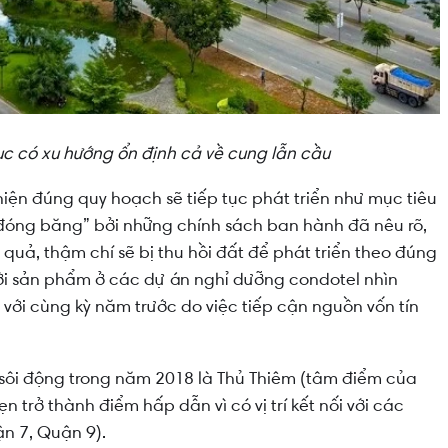
tục có xu hướng ổn định cả về cung lẫn cầu
 hiện đúng quy hoạch sẽ tiếp tục phát triển như mục tiêu
“đóng băng” bởi những chính sách ban hành đã nêu rõ,
 quả, thậm chí sẽ bị thu hồi đất để phát triển theo đúng
ới sản phẩm ở các dự án nghỉ dưỡng condotel nhìn
o với cùng kỳ năm trước do việc tiếp cận nguồn vốn tín
 sôi động trong năm 2018 là Thủ Thiêm (tâm điểm của
 trở thành điểm hấp dẫn vì có vị trí kết nối với các
n 7, Quận 9).