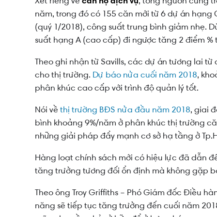
Xét riêng về
căn hộ dịch vụ
, tổng nguồn cung t
năm, trong đó có 155 căn mới từ 6 dự án hạng C
(quý 1/2018), công suất trung bình giảm nhẹ. D
suất hạng A (cao cấp) đi ngược tăng 2 điểm % t
Theo ghi nhận từ Savills, các dự án tương lai từ
cho thị trường.
Dự báo nửa cuối năm 2018
, kho
phân khúc cao cấp với trình độ quản lý tốt.
Nói về
thị trường BĐS nửa đầu năm 2018
, giai
bình khoảng 9%/năm ở phân khúc thị trường căn
những giải pháp đẩy mạnh cơ sở hạ tầng ở Tp
Hàng loạt chính sách mới có hiệu lực đã dẫn đ
tăng trưởng tương đối ổn định mà không gặp bấ
Theo ông Troy Griffiths – Phó Giám đốc Điều hà
năng sẽ tiếp tục tăng trưởng đến cuối năm 2018, 