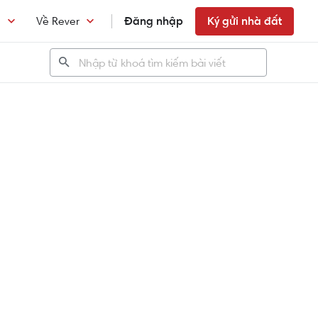
n
Về Rever
Đăng nhập
Ký gửi nhà đất