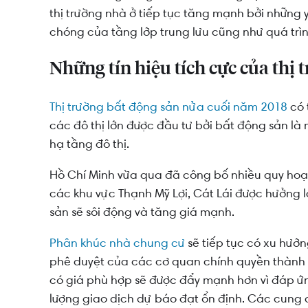
thị trường nhà ở tiếp tục tăng mạnh bởi những 
chóng của tầng lớp trung lưu cũng như quá trình
Những tín hiệu tích cực của thị
Thị trường bất động sản nửa cuối năm 2018
có 
các đô thị lớn được đầu tư bởi bất động sản l
hạ tầng đô thị.
Hồ Chí Minh vừa qua đã công bố nhiều quy hoạc
các khu vực Thạnh Mỹ Lợi, Cát Lái được hưởng l
sản sẽ sôi động và tăng giá mạnh.
Phân khúc nhà chung cư
sẽ tiếp tục có xu hướ
phê duyệt của các cơ quan chính quyền thành ph
có giá phù hợp sẽ được đẩy mạnh hơn vì đáp ứ
lượng giao dịch dự báo đạt ổn định. Các cung 