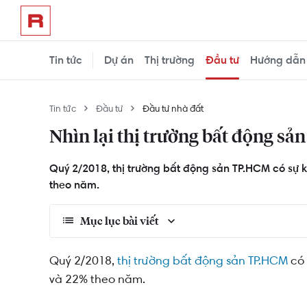
Tin tức
Dự án
Thị trường
Đầu tư
Hướng dẫn
Tin tức
Đầu tư
Đầu tư nhà đất
Nhìn lại thị trường bất động s
Quý 2/2018, thị trường bất động sản TP.HCM có sự k
theo năm.
Mục lục bài viết
16 dự án mới và 10 dự án hiện hữu, cung cấp 
Quý 2/2018,
thị trường bất động sản TP.HCM
có 
và 22% theo năm.
Những tín hiệu tích cực của thị trường nửa cu