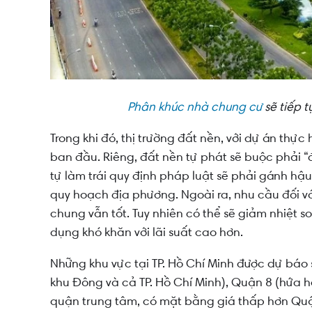
Phân khúc nhà chung cư
sẽ tiếp 
Trong khi đó, thị trường đất nền, với dự án thực
ban đầu. Riêng, đất nền tự phát sẽ buộc phải 
tự làm trái quy định pháp luật sẽ phải gánh hậu
quy hoạch địa phương. Ngoài ra, nhu cầu đối v
chung vẫn tốt. Tuy nhiên có thể sẽ giảm nhiệt s
dụng khó khăn với lãi suất cao hơn.
Những khu vực tại TP. Hồ Chí Minh được dự báo
khu Đông và cả TP. Hồ Chí Minh), Quận 8 (hứa hẹn
quận trung tâm, có mặt bằng giá thấp hơn Quậ