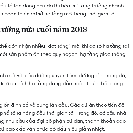
yếu tố tác động như đô thị hóa, sự tăng trưởng nhanh
 hoàn thiện cơ sở hạ tầng mới trong thời gian tới.
 trường nửa cuối năm 2018
thể đón nhận nhiều “đợt sóng” mới khi cơ sở hạ tầng tại
à một sản phẩm ăn theo quy hoạch, hạ tầng giao thông,
h mới với các đường xuyên tâm, đường lớn. Trong đó,
ợi từ cú hích hạ tầng đang dần hoàn thiện, bất động
ng ổn định cả về cung lẫn cầu. Các dự án theo tiến độ
ố sẽ ra hàng đều thời gian tới. Trong đó, cơ cấu nhà
ng nhu cầu của đại bộ phận cư dân, thanh khoản cao,
cư cao cấp vẫn chưa có dấu hiệu giảm nhiệt.