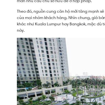
mãn nhu cầu chủ sở hữu để ở hợp pháp.
Theo đó, nguồn cung căn hộ mới tăng mạnh sẽ
của mọi nhóm khách hàng. Nhìn chung, giá bán
khác như Kuala Lumpur hay Bangkok, mặc dù tốc
này.