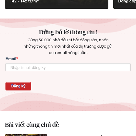
142 - 142 tr/
m²
Đang cập
Đừng bỏ lỡ thông tin !
Cùng 50,000 nhà đầu tư bất động sản, nhận
những thông tin mới nhất của thị trường được gửi
qua email hàng tuần.
Bài viết cùng chủ đề