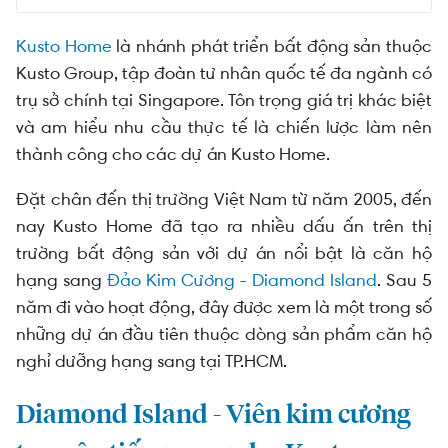
Diamond Island - Viên kim cương tạo nên tiếng
Kusto Home
là nhánh phát triển bất động sản thuộc
vang cho Kusto Home
Kusto Group, tập đoàn tư nhân quốc tế đa ngành có
Urban Green - Dự án thứ hai của Kusto Home tại
trụ sở chính tại Singapore. Tôn trọng giá trị khác biệt
TP. Thủ Đức
và am hiểu nhu cầu thực tế là chiến lược làm nên
thành công cho các dự án Kusto Home.
Đặt chân đến thị trường Việt Nam từ năm 2005, đến
nay Kusto Home đã tạo ra nhiều dấu ấn trên thị
trường bất động sản với dự án nổi bật là căn hộ
hạng sang
Đảo Kim Cương - Diamond Island
. Sau 5
năm đi vào hoạt động, đây được xem là một trong số
những dự án đầu tiên thuộc dòng sản phẩm căn hộ
nghỉ dưỡng hạng sang tại TP.HCM.
Diamond Island - Viên kim cương