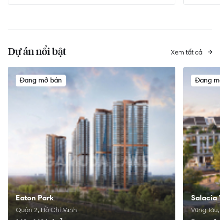
Dự án nổi bật
Xem tất cả
Đang mở bán
Đang m
Eaton Park
Salacia 
Quận 2, Hồ Chí Minh
Vũng Tàu,