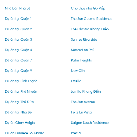
Nhà bán Nhà Bè
Cho thuê nhà Gò Vấp
Dự án tại Quận 1
The Sun Cosmo Residence
Dự án tại Quận 2
The Classia Khang Điền
Dự án tại Quận 3
Sunrise Riverside
Dự án tại Quận 4
Masteri An Phú
Dự án tại Quận 7
Palm Heights
Dự án tại Quận 9
New City
Dự án tại Bình Thạnh
Estella
Dự án tại Phú Nhuận
Jamila Khang Điền
Dự án tại Thủ Đức
The Sun Avenue
Dự án tại Nhà Bè
Feliz En Vista
Dự án Glory Heigts
Saigon South Residence
Dự án Lumiere Boulevard
Precia