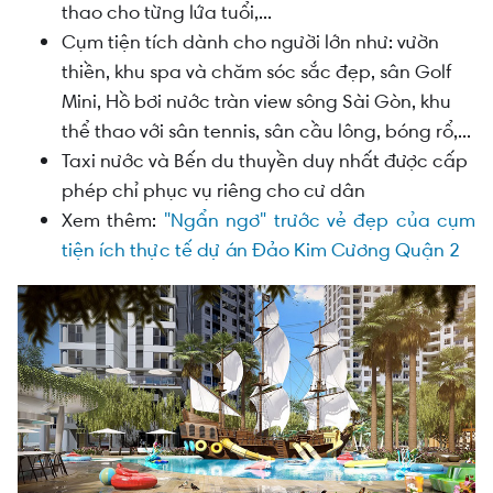
thao cho từng lứa tuổi,...
Cụm tiện tích dành cho người lớn như: vườn
thiền, khu spa và chăm sóc sắc đẹp, sân Golf
Mini, Hồ bơi nước tràn view sông Sài Gòn, khu
thể thao với sân tennis, sân cầu lông, bóng rổ,...
Taxi nước và Bến du thuyền duy nhất được cấp
phép chỉ phục vụ riêng cho cư dân
Xem thêm:
"Ngẩn ngơ" trước vẻ đẹp của cụm
tiện ích thực tế dự án Đảo Kim Cương Quận 2