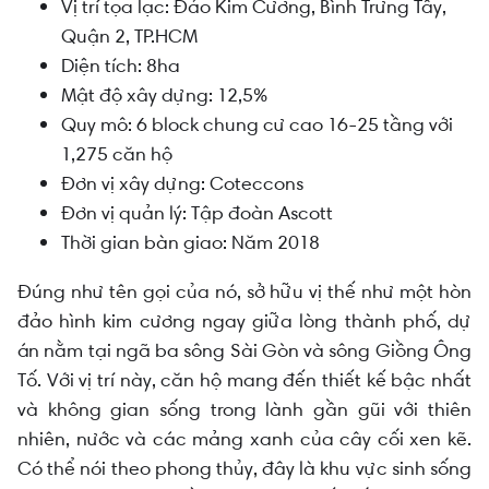
Vị trí tọa lạc: Đảo Kim Cương, Bình Trưng Tây,
Quận 2, TP.HCM
Diện tích: 8ha
Mật độ xây dựng: 12,5%
Quy mô: 6 block chung cư cao 16-25 tầng với
1,275 căn hộ
Đơn vị xây dựng: Coteccons
Đơn vị quản lý: Tập đoàn Ascott
Thời gian bàn giao: Năm 2018
Đúng như tên gọi của nó, sở hữu vị thế như một hòn
đảo hình kim cương ngay giữa lòng thành phố, dự
án nằm tại ngã ba sông Sài Gòn và sông Giồng Ông
Tố. Với vị trí này, căn hộ mang đến thiết kế bậc nhất
và không gian sống trong lành gần gũi với thiên
nhiên, nước và các mảng xanh của cây cối xen kẽ.
Có thể nói theo phong thủy, đây là khu vực sinh sống