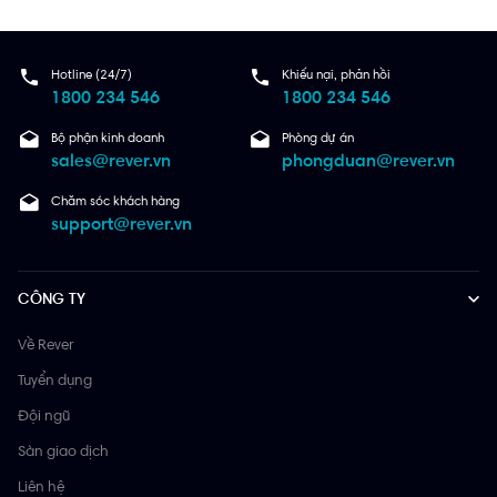
Hotline (24/7)
Khiếu nại, phản hồi
1800 234 546
1800 234 546
Bộ phận kinh doanh
Phòng dự án
sales@rever.vn
phongduan@rever.vn
Chăm sóc khách hàng
support@rever.vn
CÔNG TY
Về Rever
Tuyển dụng
Đội ngũ
Sàn giao dịch
Liên hệ