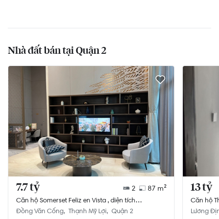
Nhà đất bán tại Quận 2
7.7 tỷ
13 tỷ
2
87 m²
Căn hộ Somerset Feliz en Vista , diện tích
Căn hộ Th
87m²,đang có hợp đồng thuê đến 2025
Đồng Văn Cống
Thạnh Mỹ Lợi
Quận 2
Lương Đị