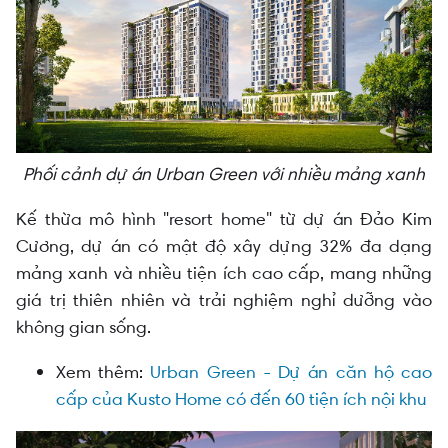
Phối cảnh dự án Urban Green với nhiều mảng xanh
Kế thừa mô hình "resort home" từ dự án Đảo Kim
Cương, dự án có mật độ xây dựng 32% đa dạng
mảng xanh và nhiều tiện ích cao cấp, mang những
giá trị thiên nhiên và trải nghiệm nghỉ dưỡng vào
không gian sống.
Xem thêm:
Urban Green - Dự án căn hộ cao
cấp của Kusto Home có đến 60 tiện ích nội khu