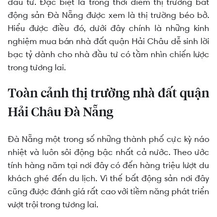
Giá bán nhà đất quận Hải Châu thành phố Đà
đầu tư. Đặc biệt là trong thời điểm thị trường bất
Nẵng
động sản Đà Nẵng được xem là thị trường béo bở.
Hiểu được điều đó, dưới đây chính là những kinh
Kinh nghiệm mua bán nhà đất quận Hải Châu
nghiệm mua bán nhà đất quận Hải Châu dễ sinh lời
dễ sinh lời bạc tỷ
bạc tỷ dành cho nhà đầu tư có tầm nhìn chiến lược
trong tương lai.
Toàn cảnh thị trường nhà đất quận
Hải Châu Đà Nẵng
Đà Nẵng một trong số những thành phố cực kỳ náo
nhiệt và luôn sôi động bậc nhất cả nước. Theo ước
tính hàng năm tại nơi đây có đến hàng triệu lượt du
khách ghé đến du lịch. Vì thế bất động sản nơi đây
cũng được đánh giá rất cao với tiềm năng phát triển
vượt trội trong tương lai.