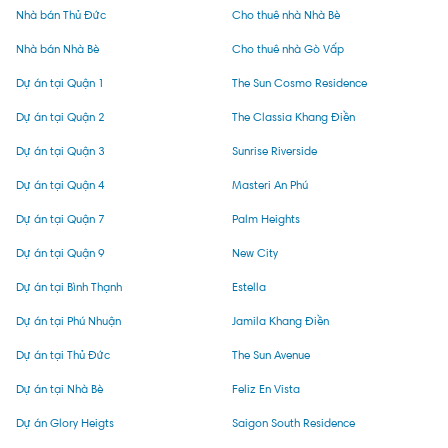
Nhà bán Thủ Đức
Cho thuê nhà Nhà Bè
Nhà bán Nhà Bè
Cho thuê nhà Gò Vấp
Dự án tại Quận 1
The Sun Cosmo Residence
Dự án tại Quận 2
The Classia Khang Điền
Dự án tại Quận 3
Sunrise Riverside
Dự án tại Quận 4
Masteri An Phú
Dự án tại Quận 7
Palm Heights
Dự án tại Quận 9
New City
Dự án tại Bình Thạnh
Estella
Dự án tại Phú Nhuận
Jamila Khang Điền
Dự án tại Thủ Đức
The Sun Avenue
Dự án tại Nhà Bè
Feliz En Vista
Dự án Glory Heigts
Saigon South Residence