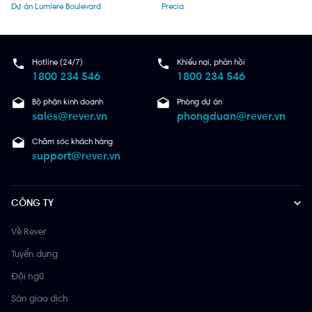
Dự án Lumiere Boulevard
Precia
Hotline (24/7)
Khiếu nại, phản hồi
1800 234 546
1800 234 546
Bộ phận kinh doanh
Phòng dự án
sales@rever.vn
phongduan@rever.vn
Chăm sóc khách hàng
support@rever.vn
CÔNG TY
Về Rever
Tuyển dụng
Đội ngũ
Sàn giao dịch