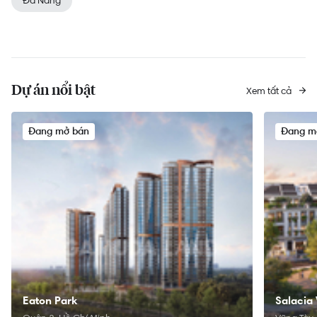
Đà Nẵng
Dự án nổi bật
Xem tất cả
Đang mở bán
Đang m
Eaton Park
Salacia 