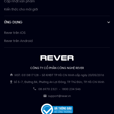
Cập nhật sản phẩm
Kiến thức cho môi giới
ỨNG DỤNG
Rever trên iOS
Rever trên Android
CÔNG TY CỔ PHẦN CÔNG NGHỆ REVER
MST: 0313817128 - Sở KHĐT TP Hồ Chí Minh cấp ngày 20/05/2016
Số 5-7, Đường B4, Phường An Lợi Đông, TP. Thủ Đức, TP. Hồ Chí Minh
08 6970 2321
-
1800 234 546
support@rever.vn