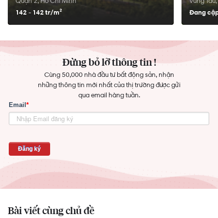
Quận 2, Hồ Chí Minh
Vũng Tàu,
142 - 142 tr/
m²
Đang cập
Đừng bỏ lỡ thông tin !
Cùng 50,000 nhà đầu tư bất động sản, nhận
những thông tin mới nhất của thị trường được gửi
qua email hàng tuần.
Bài viết cùng chủ đề