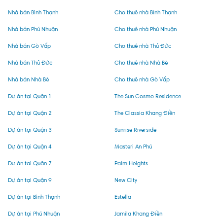
Nhà bán Bình Thạnh
Cho thuê nhà Bình Thạnh
Nhà bán Phú Nhuận
Cho thuê nhà Phú Nhuận
Nhà bán Gò Vấp
Cho thuê nhà Thủ Đức
Nhà bán Thủ Đức
Cho thuê nhà Nhà Bè
Nhà bán Nhà Bè
Cho thuê nhà Gò Vấp
Dự án tại Quận 1
The Sun Cosmo Residence
Dự án tại Quận 2
The Classia Khang Điền
Dự án tại Quận 3
Sunrise Riverside
Dự án tại Quận 4
Masteri An Phú
Dự án tại Quận 7
Palm Heights
Dự án tại Quận 9
New City
Dự án tại Bình Thạnh
Estella
Dự án tại Phú Nhuận
Jamila Khang Điền