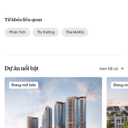
Từ khóa liên quan
Phân Tích
Thị Trường
The MARQ
Dự án nổi bật
Xem tất cả
Đang mở bán
Đang m