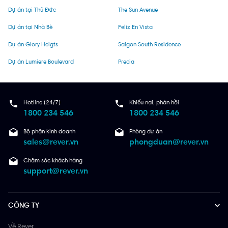
Dự án tại Thủ Đức
The Sun Avenue
Dự án tại Nhà Bè
Feliz En Vista
Dự án Glory Heigts
Saigon South Residence
Dự án Lumiere Boulevard
Precia
Hotline (24/7)
Khiếu nại, phản hồi
1800 234 546
1800 234 546
Bộ phận kinh doanh
Phòng dự án
sales@rever.vn
phongduan@rever.vn
Chăm sóc khách hàng
support@rever.vn
CÔNG TY
Về Rever