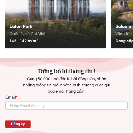
Eaton Park
Salacia 
Quận 2, Hồ Chí Minh
Vũng Tàu,
142 - 142 tr/
m²
Đang cập
Đừng bỏ lỡ thông tin !
Cùng 50,000 nhà đầu tư bất động sản, nhận
những thông tin mới nhất của thị trường được gửi
qua email hàng tuần.