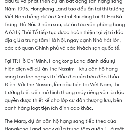
đầu tư và phát triển
dự án bất động sản
hạng sang.
Năm 1995, Hongkong Land tạo dấu ấn tại thị trường
Việt Nam bằng dự án Central Building tại 31 Hai Bà
Trưng, Hà Nội. 3 năm sau, dự án tòa văn phòng hạng
A 63 Lý Thái Tổ tiếp tục được hoàn thiện tại vị trí đắc
địa giữa trung tâm Hà Nội, ngay cạnh Nhà hát lớn,
các cơ quan Chính phủ và các khách sạn quốc tế.
Tại TP. Hồ Chí Minh, Hongkong Land đánh dấu sự
hiện diện với dự án The Nassim - khu căn hộ hạng
sang tọa lạc ngay vị trí đắc địa của bán đảo Thảo
Điền. Với The Nassim, lần đầu tiên tại Việt Nam, thị
trường biết đến mô hình thang máy riêng vốn là đặc
quyền được thiết kế cho lớp cư dân thượng lưu, bên
cạnh hàng loạt tiện ích đỉnh cao khác.
The Marq, dự án căn hộ hạng sang tiếp theo của
Hongkong Land ngay giữa trung tâm quận 1, là một