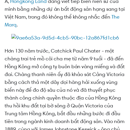
Dấu ấn của Hongkong Land tại Việt Nam
Á,
Hongkong Land
đang viết tiếp biên niên sử của
mình bằng những dự án bất động sản hạng sang tại
The Marq - sang trọng trên tầm cao mới
Việt Nam, trong đó không thể không nhắc đến
The
Marq
.
Hơn 130 năm trước, Catchick Paul Chater - một
chàng trai trẻ mồ côi cha mẹ từ năm 9 tuổi - đã đến
Hồng Kông mở công ty buôn bán vàng miếng và đất
đai. Chàng thanh niên ấy đã khảo sát Cảng Victoria
bằng cách thả một dây dọi hàng hải xuống vùng
biển này để đo độ sâu của nó và đã thuyết phục
thành công chính quyền thuộc địa của Hồng Kông
thu hồi khu đất tại bờ sông ở Quận Victoria của
Trung tâm Hồng Kông, bắt đầu những bước đi đầu
tiên trong ngành kinh doanh bất động sản. Vào năm
1889, cùng với James Johnstone Keswick - ông chủ