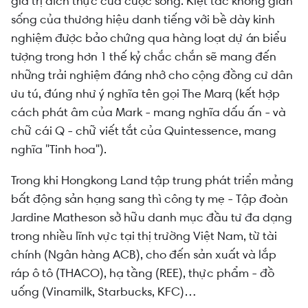
giá trị đích thực của cuộc sống. Kiệt tác không gian
sống của thương hiệu danh tiếng với bề dày kinh
nghiệm được bảo chứng qua hàng loạt dự án biểu
tượng trong hơn 1 thế kỷ chắc chắn sẽ mang đến
những trải nghiệm đáng nhớ cho cộng đồng cư dân
ưu tú, đúng như ý nghĩa tên gọi The Marq (kết hợp
cách phát âm của Mark - mang nghĩa dấu ấn - và
chữ cái Q - chữ viết tắt của Quintessence, mang
nghĩa "Tinh hoa").
Trong khi Hongkong Land tập trung phát triển mảng
bất động sản hạng sang thì công ty mẹ - Tập đoàn
Jardine Matheson sở hữu danh mục đầu tư đa dạng
trong nhiều lĩnh vực tại thị trường Việt Nam, từ tài
chính (Ngân hàng ACB), cho đến sản xuất và lắp
ráp ô tô (THACO), hạ tầng (REE), thực phẩm - đồ
uống (Vinamilk, Starbucks, KFC)…