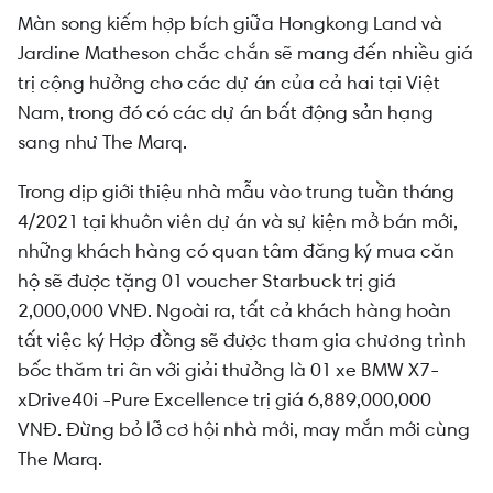
Màn song kiếm hợp bích giữa Hongkong Land và
Jardine Matheson chắc chắn sẽ mang đến nhiều giá
trị cộng hưởng cho các dự án của cả hai tại Việt
Nam, trong đó có các dự án bất động sản hạng
sang như The Marq.
Trong dịp giới thiệu nhà mẫu vào trung tuần tháng
4/2021 tại khuôn viên dự án và sự kiện mở bán mới,
những khách hàng có quan tâm đăng ký mua căn
hộ sẽ được tặng 01 voucher Starbuck trị giá
2,000,000 VNĐ. Ngoài ra, tất cả khách hàng hoàn
tất việc ký Hợp đồng sẽ được tham gia chương trình
bốc thăm tri ân với giải thưởng là 01 xe BMW X7-
xDrive40i -Pure Excellence trị giá 6,889,000,000
VNĐ. Đừng bỏ lỡ cơ hội nhà mới, may mắn mới cùng
The Marq.