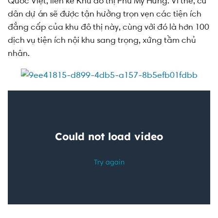
Quốc Việt, liền kề Khu đô thị Phú Mỹ Hưng. Vì thế, cư
Tiện ích ngoại khu chung cư River Panorama
dân dự án sẽ được tận hưởng trọn vẹn các tiện ích
đẳng cấp của khu đô thị này, cùng với đó là hơn 100
dịch vụ tiện ích nội khu sang trọng, xứng tầm chủ
nhân.