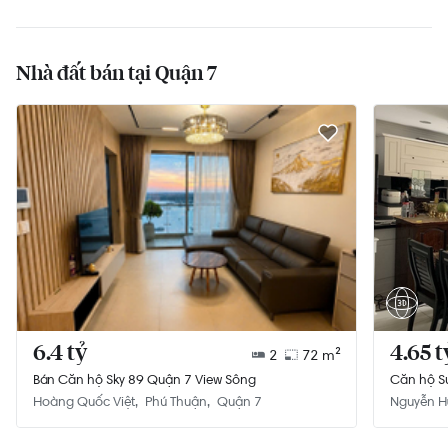
Nhà đất bán tại Quận 7
6.4 tỷ
4.65 t
2
72 m²
Bán Căn hộ Sky 89 Quận 7 View Sông
Căn hộ Su
105.75m
Hoàng Quốc Việt
Phú Thuận
Quận 7
Nguyễn H