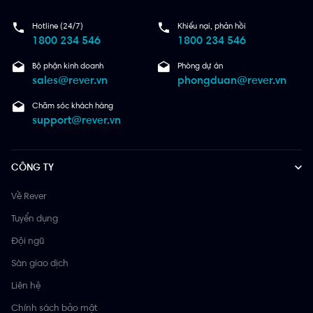
Hotline (24/7)
Khiếu nại, phản hồi
1800 234 546
1800 234 546
Bộ phận kinh doanh
Phòng dự án
sales@rever.vn
phongduan@rever.vn
Chăm sóc khách hàng
support@rever.vn
CÔNG TY
Về Rever
Tuyển dụng
Đội ngũ
Sàn giao dịch
Liên hệ
Chính sách bảo mật