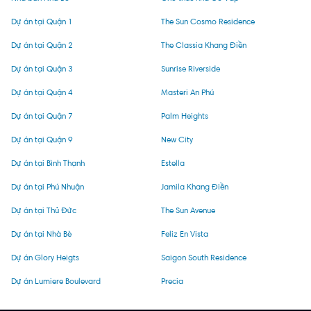
Dự án tại Quận 1
The Sun Cosmo Residence
Dự án tại Quận 2
The Classia Khang Điền
Dự án tại Quận 3
Sunrise Riverside
Dự án tại Quận 4
Masteri An Phú
Dự án tại Quận 7
Palm Heights
Dự án tại Quận 9
New City
Dự án tại Bình Thạnh
Estella
Dự án tại Phú Nhuận
Jamila Khang Điền
Dự án tại Thủ Đức
The Sun Avenue
Dự án tại Nhà Bè
Feliz En Vista
Dự án Glory Heigts
Saigon South Residence
Dự án Lumiere Boulevard
Precia