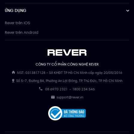
ỨNG DỤNG
Rever trên iOS
Rever trên Android
CÔNG TY CỔ PHẦN CÔNG NGHỆ REVER
MST: 0313817128 - Sở KHĐT TP Hồ Chí Minh cấp ngày 20/05/2016
Số 5-7, Đường B4, Phường An Lợi Đông, TP. Thủ Đức, TP. Hồ Chí Minh
08 6970 2321
-
1800 234 546
support@rever.vn