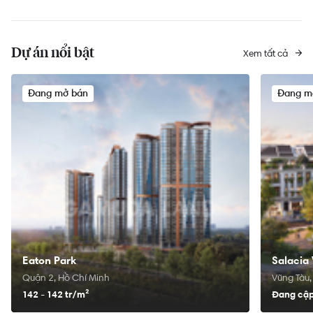
Dự án nổi bật
Xem tất cả
Đang mở bán
Đang m
Eaton Park
Salacia 
Quận 2, Hồ Chí Minh
Vũng Tàu,
142 - 142 tr/
m²
Đang cập