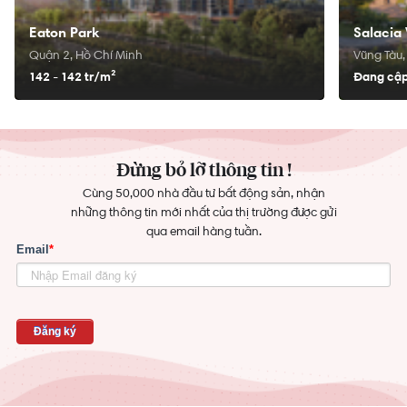
Eaton Park
Salacia 
Quận 2, Hồ Chí Minh
Vũng Tàu,
142 - 142 tr/
m²
Đang cập
Đừng bỏ lỡ thông tin !
Cùng 50,000 nhà đầu tư bất động sản, nhận
những thông tin mới nhất của thị trường được gửi
qua email hàng tuần.