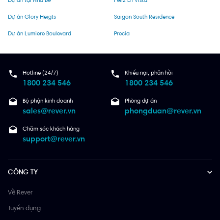
Dự án Glory Heigts
Saigon South Residence
Dự án Lumiere Boulevard
Precia
Hotline (24/7)
Khiếu nại, phản hồi
1800 234 546
1800 234 546
Bộ phận kinh doanh
Phòng dự án
sales@rever.vn
phongduan@rever.vn
Chăm sóc khách hàng
support@rever.vn
CÔNG TY
Về Rever
Tuyển dụng