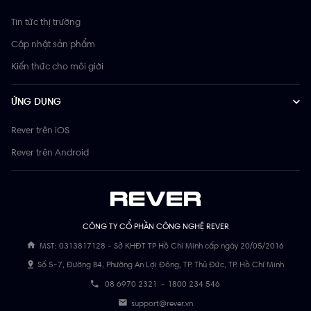
Tin tức thị trường
Cập nhật sản phẩm
Kiến thức cho môi giới
ỨNG DỤNG
Rever trên iOS
Rever trên Android
CÔNG TY CỔ PHẦN CÔNG NGHỆ REVER
MST: 0313817128 - Sở KHĐT TP Hồ Chí Minh cấp ngày 20/05/2016
Số 5-7, Đường B4, Phường An Lợi Đông, TP. Thủ Đức, TP. Hồ Chí Minh
08 6970 2321
-
1800 234 546
support@rever.vn