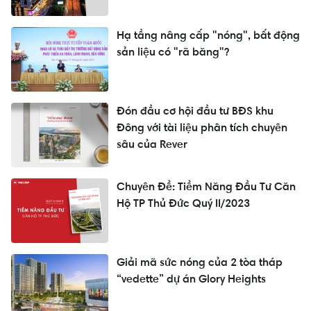
Hạ tầng nâng cấp "nóng", bất động
sản liệu có "rã băng"?
Đón đầu cơ hội đầu tư BĐS khu
Đông với tài liệu phân tích chuyên
sâu của Rever
Chuyên Đề: Tiềm Năng Đầu Tư Căn
Hộ TP Thủ Đức Quý II/2023
Giải mã sức nóng của 2 tòa tháp
“vedette” dự án Glory Heights