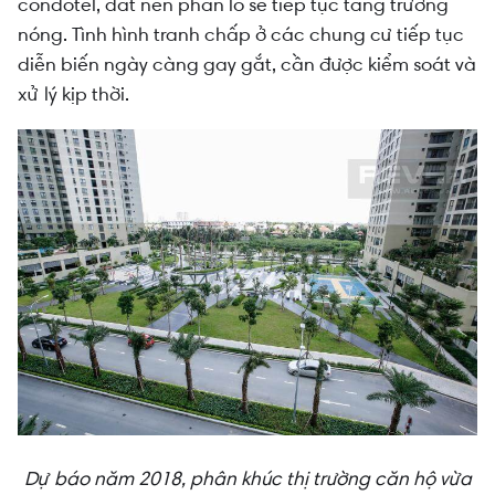
Yếu tố thứ chín: Khó xảy ra bong bóng BĐS
condotel, đất nền phân lô sẽ tiếp tục tăng trưởng
trong năm 2018
nóng. Tình hình tranh chấp ở các chung cư tiếp tục
diễn biến ngày càng gay gắt, cần được kiểm soát và
Yếu tố thứ mười: Gia tăng cải tạo, chỉnh trang lại
xử lý kịp thời.
chung cư cũ
Dự báo năm 2018, phân khúc thị trường căn hộ vừa