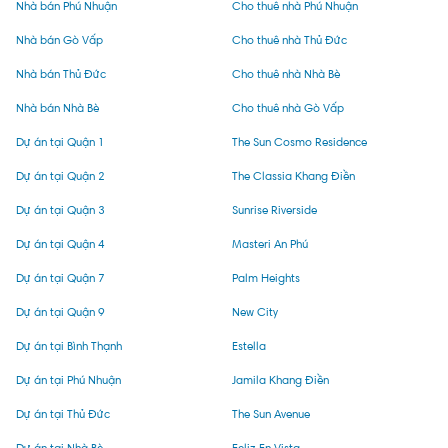
Nhà bán Phú Nhuận
Cho thuê nhà Phú Nhuận
Nhà bán Gò Vấp
Cho thuê nhà Thủ Đức
Nhà bán Thủ Đức
Cho thuê nhà Nhà Bè
Nhà bán Nhà Bè
Cho thuê nhà Gò Vấp
Dự án tại Quận 1
The Sun Cosmo Residence
Dự án tại Quận 2
The Classia Khang Điền
Dự án tại Quận 3
Sunrise Riverside
Dự án tại Quận 4
Masteri An Phú
Dự án tại Quận 7
Palm Heights
Dự án tại Quận 9
New City
Dự án tại Bình Thạnh
Estella
Dự án tại Phú Nhuận
Jamila Khang Điền
Dự án tại Thủ Đức
The Sun Avenue
Dự án tại Nhà Bè
Feliz En Vista