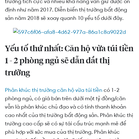
Yếu tố thứ hai: Tăng trưởng GDP sẽ kích cầu thị
trưởng tích cực và nhiều khả năng vẫn giữ được ổn
trường bất động sản
định như năm 2017. Diễn biến thị trường bất động
sản năm 2018 sẽ xoay quanh 10 yếu tố dưới đây.
Yếu tố thứ ba: Tình trạng lệch pha cung cầu sẽ
giảm
Yếu tố thứ tư: Gia tăng chuyển mục đích sử dụng
từ đất nông nghiệp sang đất công nghiệp
Yếu tố thứ nhất: Căn hộ vừa túi tiền
Yếu tố thứ năm: Kỹ thuật số thúc đẩy kinh doanh
1 - 2 phòng ngủ sẽ dẫn dắt thị
bất động sản qua mạng
trường
Yếu tố thứ sáu: Ban hành nhiều quy phạm pháp
luật
Phân khúc thị trường căn hộ vừa túi tiền
có 1-2
phòng ngủ, có giá bán trên dưới một tỷ đồng/căn
Yếu tố thứ bảy: Hoạt động M&A sẽ phát triển
vẫn là phân khúc chủ đạo và có tính thanh khoản
mạnh
cao nhất của thị trường bất động sản. Phân khúc thị
Yếu tố thứ tám: Dòng vốn đầu tư từ nước ngoài
trường cao cấp sẽ có sự tái cấu trúc mạnh mẽ để
kích cầu thị trường BĐS trong nước
phù hợp với sức mua của thị trường. Phân khúc