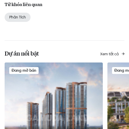
Từ khóa liên quan
Phân Tích
Dự án nổi bật
Xem tất cả
Đang mở bán
Đang m