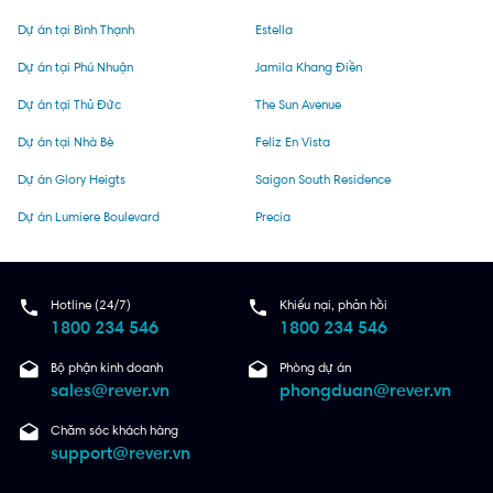
Dự án tại Bình Thạnh
Estella
Dự án tại Phú Nhuận
Jamila Khang Điền
Dự án tại Thủ Đức
The Sun Avenue
Dự án tại Nhà Bè
Feliz En Vista
Dự án Glory Heigts
Saigon South Residence
Dự án Lumiere Boulevard
Precia
Hotline (24/7)
Khiếu nại, phản hồi
1800 234 546
1800 234 546
Bộ phận kinh doanh
Phòng dự án
sales@rever.vn
phongduan@rever.vn
Chăm sóc khách hàng
support@rever.vn