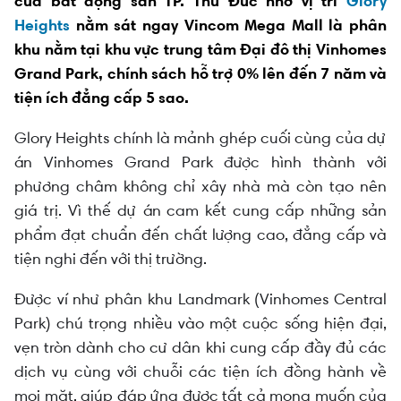
của bất động sản TP. Thủ Đức nhờ vị trí
Glory
Vị trí Glory Heights tọa độ vàng cho kết nối đa
Heights
nằm sát ngay Vincom Mega Mall là phân
chiều
khu nằm tại khu vực trung tâm Đại đô thị Vinhomes
Grand Park, chính sách hỗ trợ 0% lên đến 7 năm và
tiện ích đẳng cấp 5 sao.
Glory Heights chính là mảnh ghép cuối cùng của dự
án Vinhomes Grand Park được hình thành với
phương châm không chỉ xây nhà mà còn tạo nên
giá trị. Vì thế dự án cam kết cung cấp những sản
phẩm đạt chuẩn đến chất lượng cao, đẳng cấp và
tiện nghi đến với thị trường.
Được ví như phân khu Landmark (Vinhomes Central
Park) chú trọng nhiều vào một cuộc sống hiện đại,
vẹn tròn dành cho cư dân khi cung cấp đầy đủ các
dịch vụ cùng với chuỗi các tiện ích đồng hành về
mọi mặt, giúp đáp ứng được tất cả mong muốn của