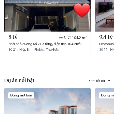
8 tỷ
9.4 tỷ
3
104.2 m²
Nhà phố đường Số 21 3 tầng, diện tích 104.2m²,
Penthouse
hướng Tây Bắc, pháp lý Sổ đỏ
tuyệt đẹp.
Số 21
Hiệp Bình Phước
Thủ Đức
Số 17
Hi
Dự án nổi bật
Xem tất cả
Đang mở bán
Đang m