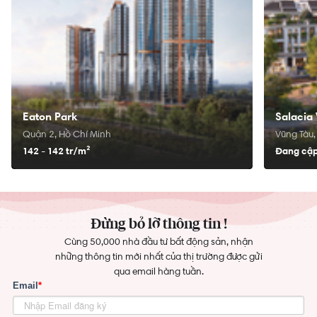
Eaton Park
Salacia 
Quận 2, Hồ Chí Minh
Vũng Tàu,
142 - 142 tr/
m²
Đang cập
Đừng bỏ lỡ thông tin !
Cùng 50,000 nhà đầu tư bất động sản, nhận
những thông tin mới nhất của thị trường được gửi
qua email hàng tuần.