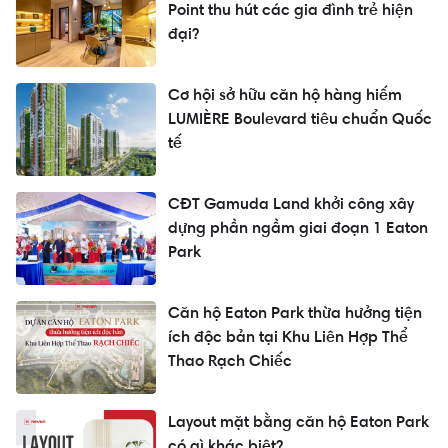
Point thu hút các gia đình trẻ hiện
đại?
Cơ hội sở hữu căn hộ hàng hiếm
LUMIÈRE Boulevard tiêu chuẩn Quốc
tế
CĐT Gamuda Land khởi công xây
dựng phần ngầm giai đoạn 1 Eaton
Park
Căn hộ Eaton Park thừa hưởng tiện
ích độc bản tại Khu Liên Hợp Thể
Thao Rạch Chiếc
Layout mặt bằng căn hộ Eaton Park
có gì khác biệt?