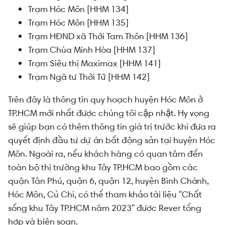
Trạm Hóc Môn [HHM 134]
Trạm Hóc Môn [HHM 135]
Trạm HĐND xã Thới Tam Thôn [HHM 136]
Trạm Chùa Minh Hòa [HHM 137]
Trạm Siêu thị Maximax [HHM 141]
Trạm Ngã tư Thới Tứ [HHM 142]
Trên đây là thông tin quy hoạch huyện Hóc Môn ở
TP.HCM mới nhất được chúng tôi cập nhật. Hy vọng
sẽ giúp bạn có thêm thông tin giá trị trước khi đưa ra
quyết định đầu tư dự án bất động sản tại huyện Hóc
Môn. Ngoài ra, nếu khách hàng có quan tâm đến
toàn bộ thị trường khu Tây TP.HCM bao gồm các
quận Tân Phú, quận 6, quận 12, huyện Bình Chánh,
Hóc Môn, Củ Chi, có thể tham khảo tài liệu "Chất
sống khu Tây TP.HCM năm 2023" được Rever tổng
hợp và biên soạn.