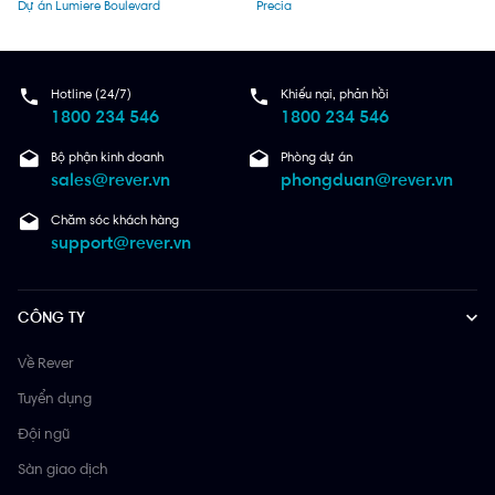
Dự án Lumiere Boulevard
Precia
Hotline (24/7)
Khiếu nại, phản hồi
1800 234 546
1800 234 546
Bộ phận kinh doanh
Phòng dự án
sales@rever.vn
phongduan@rever.vn
Chăm sóc khách hàng
support@rever.vn
CÔNG TY
Về Rever
Tuyển dụng
Đội ngũ
Sàn giao dịch