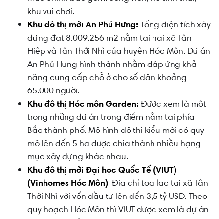
khu vui chơi.
Khu đô thị mới An Phú Hưng:
Tổng diện tích xây
dựng đạt 8.009.256 m2 nằm tại hai xã Tân
Hiệp và Tân Thới Nhì của huyện Hóc Môn. Dự án
An Phú Hưng hình thành nhằm đáp ứng khả
năng cung cấp chỗ ở cho số dân khoảng
65.000 người.
Khu đô thị Hóc môn Garden:
Được xem là một
trong những dự án trọng điểm nằm tại phía
Bắc thành phố. Mô hình đô thị kiểu mới có quy
mô lên đến 5 ha được chia thành nhiều hạng
mục xây dựng khác nhau.
Khu đô thị mới Đại học Quốc Tế (VIUT)
(Vinhomes Hóc Môn)
: Địa chỉ tọa lạc tại xã Tân
Thới Nhì với vốn đầu tư lên đến 3,5 tỷ USD. Theo
quy hoạch Hóc Môn thì VIUT được xem là dự án