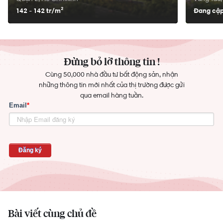
142 - 142 tr/
m²
Đang cập
Đừng bỏ lỡ thông tin !
Cùng 50,000 nhà đầu tư bất động sản, nhận
những thông tin mới nhất của thị trường được gửi
qua email hàng tuần.
Bài viết cùng chủ đề