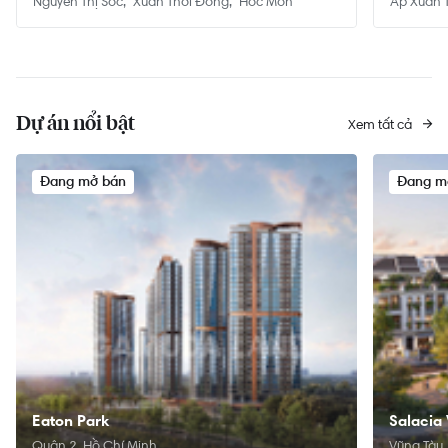
Nguyễn Thị Sóc
Xuân Thới Đông
Hóc Môn
Ấp Xuân 
Dự án nổi bật
Xem tất cả
Đang mở bán
Đang m
Eaton Park
Salacia 
Quận 2, Hồ Chí Minh
Vũng Tàu,