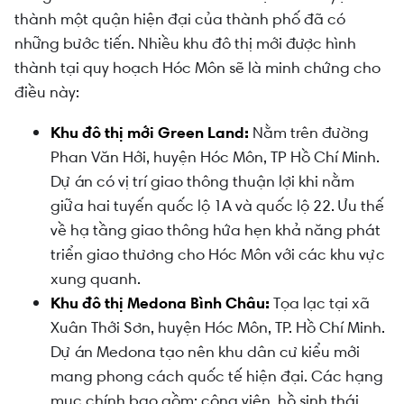
thành một quận hiện đại của thành phố đã có
những bước tiến. Nhiều khu đô thị mới được hình
thành tại quy hoạch Hóc Môn sẽ là minh chứng cho
điều này:
Khu đô thị mới Green Land:
Nằm trên đường
Phan Văn Hới, huyện Hóc Môn, TP Hồ Chí Minh.
Dự án có vị trí giao thông thuận lợi khi nằm
giữa hai tuyến quốc lộ 1A và quốc lộ 22. Ưu thế
về hạ tầng giao thông hứa hẹn khả năng phát
triển giao thương cho Hóc Môn với các khu vực
xung quanh.
Khu đô thị Medona Bình Châu:
Tọa lạc tại xã
Xuân Thới Sơn, huyện Hóc Môn, TP. Hồ Chí Minh.
Dự án Medona tạo nên khu dân cư kiểu mới
mang phong cách quốc tế hiện đại. Các hạng
mục chính bao gồm: công viên, hồ sinh thái,