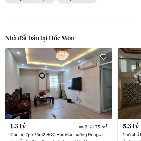
Nhà đất bán tại Hóc Môn
1.3 tỷ
5.3 tỷ
2
75 m²
Căn hộ 2pn 75m2 HQC Hóc Môn hướng Đông
Nhà phố th
Nam, diện tích 75m²
rộng tho