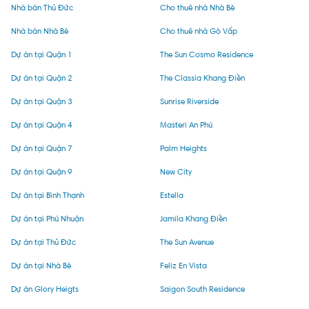
Nhà bán Thủ Đức
Cho thuê nhà Nhà Bè
Nhà bán Nhà Bè
Cho thuê nhà Gò Vấp
Dự án tại Quận 1
The Sun Cosmo Residence
Dự án tại Quận 2
The Classia Khang Điền
Dự án tại Quận 3
Sunrise Riverside
Dự án tại Quận 4
Masteri An Phú
Dự án tại Quận 7
Palm Heights
Dự án tại Quận 9
New City
Dự án tại Bình Thạnh
Estella
Dự án tại Phú Nhuận
Jamila Khang Điền
Dự án tại Thủ Đức
The Sun Avenue
Dự án tại Nhà Bè
Feliz En Vista
Dự án Glory Heigts
Saigon South Residence