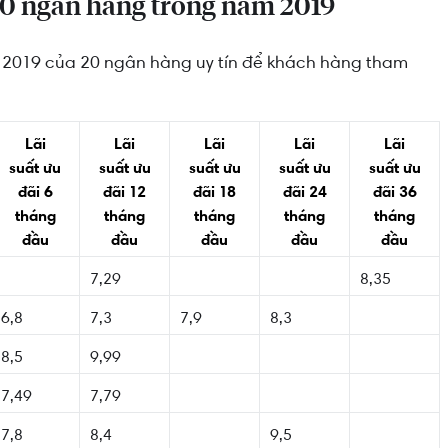
0 ngân hàng trong năm 2019
m 2019 của 20 ngân hàng uy tín để khách hàng tham
Lãi
Lãi
Lãi
Lãi
Lãi
suất
ưu
suất
ưu
suất
ưu
suất
ưu
suất
ưu
đãi
6
đãi
12
đãi
18
đãi
24
đãi
36
tháng
tháng
tháng
tháng
tháng
đầu
đầu
đầu
đầu
đầu
7,29
8,35
6,8
7,3
7,9
8,3
8,5
9,99
7,49
7,79
7,8
8,4
9,5