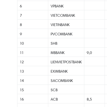
6
VPBANK
7
VIETCOMBANK
8
VIETINBANK
9
PVCOMBANK
10
SHB
11
MBBANK
9,0
12
LIENVIETPOSTBANK
13
EXIMBANK
14
SACOMBANK
15
SCB
16
ACB
8,5