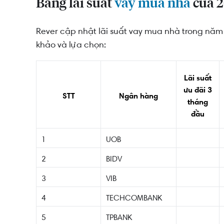
Bảng lãi suất
vay mua nhà
của 2
Rever cập nhật lãi suất vay mua nhà trong nă
khảo và lựa chọn:
Lãi suất
ưu đãi 3
STT
Ngân hàng
tháng
đầu
1
UOB
2
BIDV
3
VIB
4
TECHCOMBANK
5
TPBANK