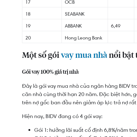
17
OCB
18
SEABANK
19
ABBANK
6,49
20
Hong Leong Bank
Một số gói
vay mua nhà
nổi bật
Gói vay 100% giá trị nhà
Đây là gói vay mua nhà của ngân hàng BIDV tron
căn nhà cùng thời hạn 20 năm. Đặc biệt hơn, gói
trên nợ gốc ban đầu nên giảm áp lực trả nợ rất
Hiện nay, BIDV đang có 4 gói vay:
Gói 1: hưởng lãi suất cố định 6,8%/năm tr