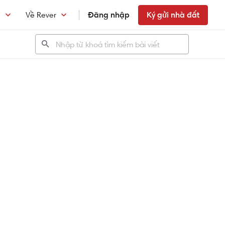
n
Về Rever
Đăng nhập
Ký gửi nhà đất