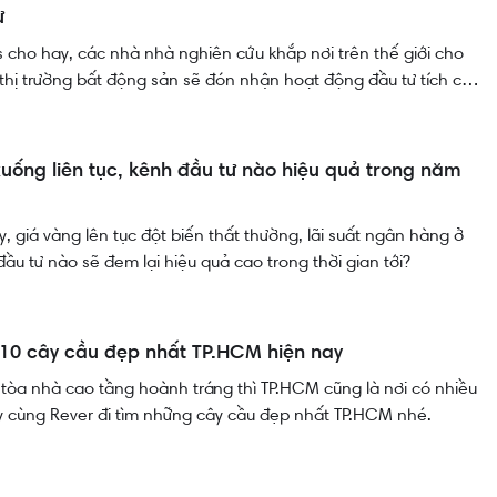
ư
ls cho hay, các nhà nhà nghiên cứu khắp nơi trên thế giới cho
hị trường bất động sản sẽ đón nhận hoạt động đầu tư tích cực
xuống liên tục, kênh đầu tư nào hiệu quả trong năm
y, giá vàng lên tục đột biến thất thường, lãi suất ngân hàng ở
ầu tư nào sẽ đem lại hiệu quả cao trong thời gian tới?
10 cây cầu đẹp nhất TP.HCM hiện nay
tòa nhà cao tầng hoành tráng thì TP.HCM cũng là nơi có nhiều
y cùng Rever đi tìm những cây cầu đẹp nhất TP.HCM nhé.