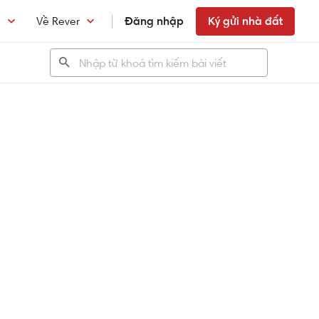
n
Về Rever
Đăng nhập
Ký gửi nhà đất