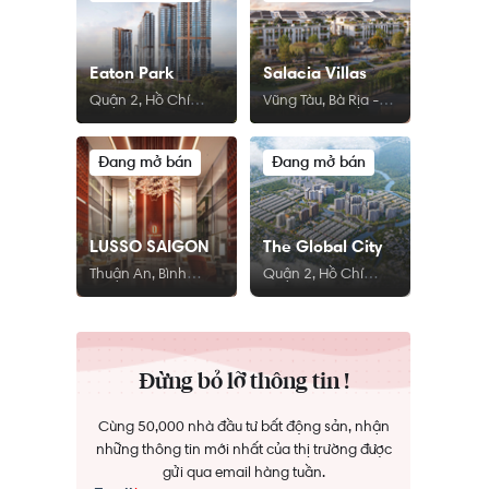
Eaton Park
Salacia Villas
Quận 2, Hồ Chí
Vũng Tàu, Bà Rịa -
Minh
Vũng Tàu
Đang mở bán
Đang mở bán
LUSSO SAIGON
The Global City
Thuận An, Bình
Quận 2, Hồ Chí
Dương
Minh
Đừng bỏ lỡ thông tin !
Cùng 50,000 nhà đầu tư bất động sản, nhận
những thông tin mới nhất của thị trường được
gửi qua email hàng tuần.