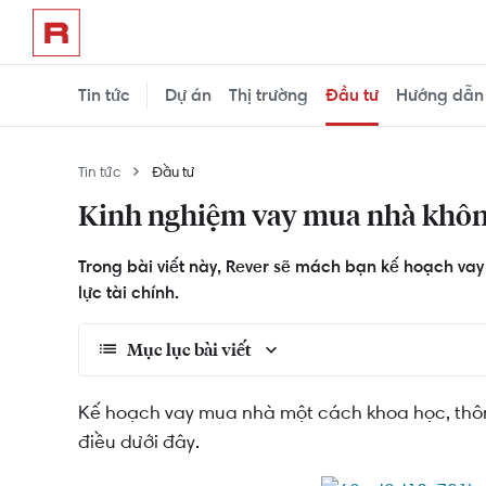
Tin tức
Dự án
Thị trường
Đầu tư
Hướng dẫn
Tin tức
Đầu tư
Kinh nghiệm vay mua nhà không 
Trong bài viết này, Rever sẽ mách bạn kế hoạch v
lực tài chính.
Mục lục bài viết
Không vay quá 50% giá trị nhà
Kế hoạch vay mua nhà một cách khoa học, thông
điều dưới đây.
Nên vay mua nhà theo hình thức nào?
Chọn gói vay phù hợp