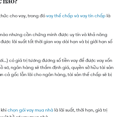
c nào?
thức cho vay, trong đó
vay thế chấp và vay tín chấp
là
p nào nhưng cần chứng minh được uy tín và khả năng
được lãi suất tốt thời gian vay dài hạn và bị giới hạn số
ơi...) có giá trị tương đương số tiền vay để được vay vốn
hồ sơ, ngân hàng sẽ thẩm định giá, quyền sở hữu tài sản
n cả gốc lẫn lãi cho ngân hàng, tài sản thế chấp sẽ bị
 khi
chọn gói vay mua nhà
là lãi suất, thời hạn, giá trị