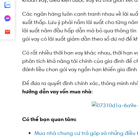
khoản vay, điều kiện được vay và thời gian xét 
Các ngân hàng luôn cạnh tranh nhau về lãi suấ
suất thấp. Lưu ý phải nắm lãi suất cho từng năm
lãi suất năm đầu hấp dẫn mà bỏ qua thông tin 
gói vay có lãi suất giảm dần theo số dư nợ để k
Có rất nhiều thời hạn vay khác nhau, thời hạn 
phân tích khả năng tài chính của gia đình để c
đánh liều chọn gói vay ngắn hạn khiến gia đình p
Để đưa ra quyết định chính xác, thông minh nh
hướng dẫn vay vốn mua nhà
:
Có thể bạn quan tâm:
Mua nhà chung cư trả góp và những điều t