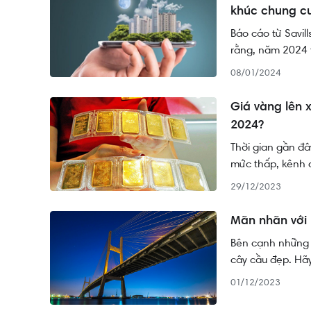
khúc chung c
Báo cáo từ Savil
rằng, năm 2024 t
hơn.
08/01/2024
Giá vàng lên 
2024?
Thời gian gần đâ
mức thấp, kênh đ
29/12/2023
Mãn nhãn với 
Bên cạnh những 
cây cầu đẹp. Hã
01/12/2023