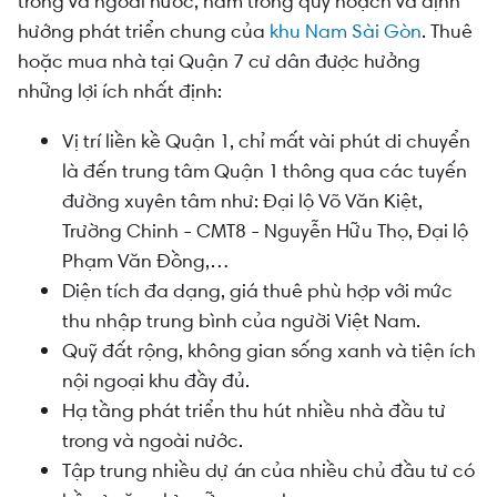
trong và ngoài nước, nằm trong quy hoạch và định
hướng phát triển chung của
khu Nam Sài Gòn
. Thuê
hoặc mua nhà tại Quận 7 cư dân được hưởng
những lợi ích nhất định:
Vị trí liền kề Quận 1, chỉ mất vài phút di chuyển
là đến trung tâm Quận 1 thông qua các tuyến
đường xuyên tâm như: Đại lộ Võ Văn Kiệt,
Trường Chinh - CMT8 - Nguyễn Hữu Thọ, Đại lộ
Phạm Văn Đồng,…
Diện tích đa dạng, giá thuê phù hợp với mức
thu nhập trung bình của người Việt Nam.
Quỹ đất rộng, không gian sống xanh và tiện ích
nội ngoại khu đầy đủ.
Hạ tầng phát triển thu hút nhiều nhà đầu tư
trong và ngoài nước.
Tập trung nhiều dự án của nhiều chủ đầu tư có