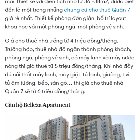
mại, thiết kế với diện tích nhỏ từ 36 -38m2, được biết
đến là một trong những
chung cư cho thuê Quận 7
giá rẻ nhất. Thiết kế phòng đơn giản, bố trí layout
khoa học với một phòng ngủ, một phòng vệ sinh.
Giá cho thuê nhà trống từ 4 triệu đồng/tháng.
Trường hợp, thuê nhà đã ngăn thành phòng khách,
phòng ngủ, phòng vệ sinh, có máy lạnh và máy nước
nóng thì giá thuê từ 5 triệu đồng/tháng. Khi nhà đầy
đủ nội thất máy lạnh, máy giặt, tủ lạnh, giường, tivi,
tủ âm tường, bếp, sàn gỗ… thì giá cho thuê nhà
Quận 7 sẽ từ 6 triệu đồng/tháng.
Căn hộ Belleza Apartment