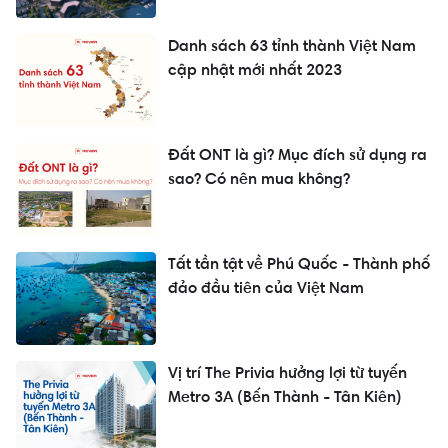
Danh sách 63 tỉnh thành Việt Nam
cập nhật mới nhất 2023
Đất ONT là gì? Mục đích sử dụng ra
sao? Có nên mua không?
Tất tần tật về Phú Quốc - Thành phố
đảo đầu tiên của Việt Nam
Vị trí The Privia hưởng lợi từ tuyến
Metro 3A (Bến Thành - Tân Kiên)