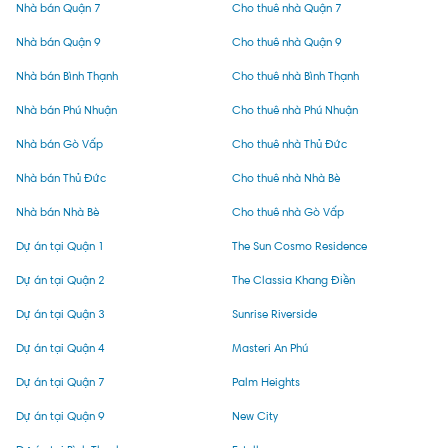
Nhà bán Quận 7
Cho thuê nhà Quận 7
Nhà bán Quận 9
Cho thuê nhà Quận 9
Nhà bán Bình Thạnh
Cho thuê nhà Bình Thạnh
Nhà bán Phú Nhuận
Cho thuê nhà Phú Nhuận
Nhà bán Gò Vấp
Cho thuê nhà Thủ Đức
Nhà bán Thủ Đức
Cho thuê nhà Nhà Bè
Nhà bán Nhà Bè
Cho thuê nhà Gò Vấp
Dự án tại Quận 1
The Sun Cosmo Residence
Dự án tại Quận 2
The Classia Khang Điền
Dự án tại Quận 3
Sunrise Riverside
Dự án tại Quận 4
Masteri An Phú
Dự án tại Quận 7
Palm Heights
Dự án tại Quận 9
New City