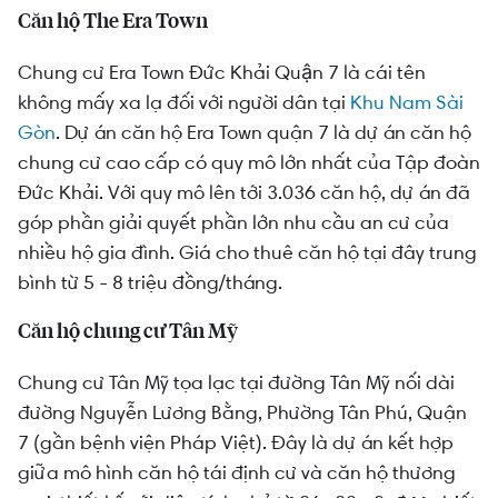
Căn hộ The Era Town
Chung cư Era Town Đức Khải Quận 7 là cái tên
không mấy xa lạ đối với người dân tại
Khu Nam Sài
Gòn
. Dự án căn hộ Era Town quận 7 là dự án căn hộ
chung cư cao cấp có quy mô lớn nhất của Tập đoàn
Đức Khải. Với quy mô lên tới 3.036 căn hộ, dự án đã
góp phần giải quyết phần lớn nhu cầu an cư của
nhiều hộ gia đình. Giá cho thuê căn hộ tại đây trung
bình từ 5 - 8 triệu đồng/tháng.
Căn hộ chung cư Tân Mỹ
Chung cư Tân Mỹ tọa lạc tại đường Tân Mỹ nối dài
đường Nguyễn Lương Bằng, Phường Tân Phú, Quận
7 (gần bệnh viện Pháp Việt). Đây là dự án kết hợp
giữa mô hình căn hộ tái định cư và căn hộ thương