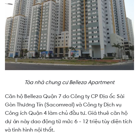
Tòa nhà chung cư Belleza Apartment
Căn hộ Belleza Quận 7 do Công ty CP Địa ốc Sài
Gòn Thương Tín (Sacomreal) và Công ty Dịch vụ
Công ích Quận 4 làm chủ đầu tư. Giá thuê căn hộ
dự án này dao động từ mức 6 - 12 triệu tùy diện tích
và tình hình nội thất.