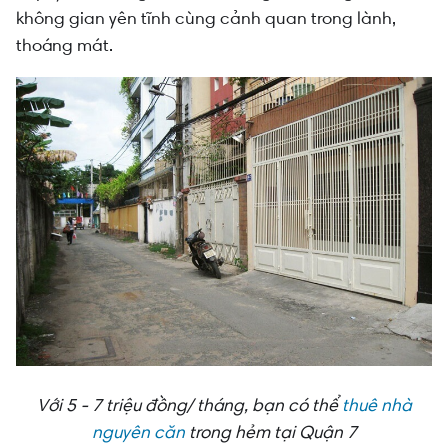
không gian yên tĩnh cùng cảnh quan trong lành,
thoáng mát.
Với 5 - 7 triệu đồng/ tháng, bạn có thể
thuê nhà
nguyên căn
trong hẻm tại Quận 7