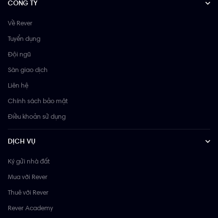
CÔNG TY
Về Rever
Tuyển dụng
Đội ngũ
Sàn giao dịch
Liên hệ
Chính sách bảo mật
Điều khoản sử dụng
DỊCH VỤ
Ký gửi nhà đất
Mua với Rever
Thuê với Rever
Rever Academy