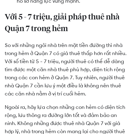
hồ sơ năng lực vững mạnh.
Với 5 - 7 triệu, giải pháp thuê nhà
Quận 7 trong hẻm
So với những ngôi nhà trên mặt tiền đường thì nhà
trong hẻm ở Quận 7 có giá thuê thấp hơn rất nhiều.
Với số tiền từ 5 - 7 triệu, người thuê có thể dễ dàng
tìm được một căn nhà thuê phù hợp, diện tích rộng
trong các con hẻm ở Quận 7. Tuy nhiên, người thuê
nhà Quận 7 cần lưu ý một điều là không nên thuê
các căn nhà nằm ở vị trí cuối hẻm.
Ngoài ra, hãy lựa chọn những con hẻm có diện tích
rộng, lưu thông ra đường lớn tốt và đảm bảo an
ninh. Không những được thuê nhà Quận 7 với giá
hợp lý, nhà trong hẻm còn mang lại cho người thuê