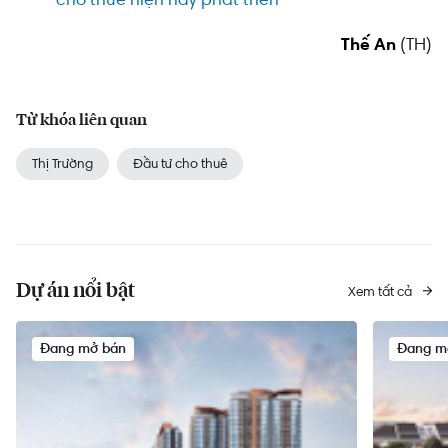
Thế An
(TH)
Từ khóa liên quan
Thị Trường
Đầu tư cho thuê
Dự án nổi bật
Xem tất cả
Đang mở bán
Đang m