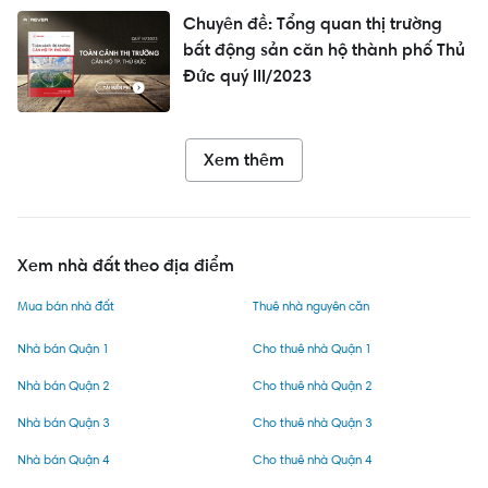
Chuyên đề: Tổng quan thị trường
bất động sản căn hộ thành phố Thủ
Đức quý III/2023
Xem thêm
Xem nhà đất theo địa điểm
Mua bán nhà đất
Thuê nhà nguyên căn
Nhà bán Quận 1
Cho thuê nhà Quận 1
Nhà bán Quận 2
Cho thuê nhà Quận 2
Nhà bán Quận 3
Cho thuê nhà Quận 3
Nhà bán Quận 4
Cho thuê nhà Quận 4