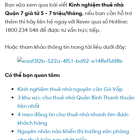
Bạn vừa xem qua bài viết
Kinh nghiệm thuê nhà
Quận 7 giá từ 5 - 7 triệu/tháng
, nếu bạn cần hỗ trợ
thêm thì hãy liên hệ ngay với Rever qua số Hotline:
1800 234 546 để được tư vấn trực tiếp.
Hoặc tham khảo thông tin trong tài liệu dưới đây:
Có thể bạn quan tâm:
Kinh nghiệm thuê nhà nguyên căn Gò Vấp
3 khu vực cho thuê nhà Quận Bình Thạnh thuận
tiện nhất
4 mẹo đăng tin cho thuê nhà nhanh tìm được
khách hàng
Nguyên nhân nào khiến thị trường văn phòng
cho thuê hiện nay phát triển