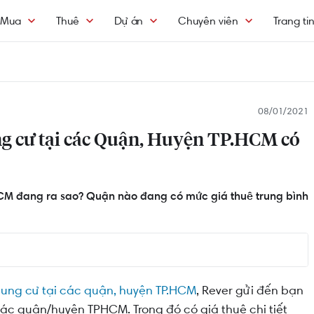
Mua
Thuê
Dự án
Chuyên viên
Trang ti
08/01/2021
ng cư tại các Quận, Huyện TP.HCM có
HCM đang ra sao? Quận nào đang có mức giá thuê trung bình
n/huyện TP.HCM
hung cư tại các quận, huyện TP.HCM
, Rever gửi đến bạn
các quận/huyện TPHCM. Trong đó có giá thuê chi tiết