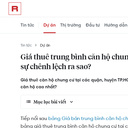
Tin tức
Dự án
Thị trường
Đầu tư
Hướng dẫn
Tin tức
Dự án
Giá thuê trung bình căn hộ chu
sự chênh lệch ra sao?
Giá thuê căn hộ chung cư tại các quận, huyện TP.
căn hộ cao nhất?
Mục lục bài viết
Dữ liệu giá thuê trung bình căn hộ theo Quậ
Tiếp nối sau
bảng Giá bán trung bình căn hộ c
bảng giá thuê trung bình căn hộ chung cư tại 
Giá thuê trung bình căn hộ chung cư Quận 1