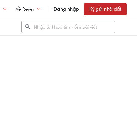
n
Về Rever
Đăng nhập
Ký gửi nhà đất