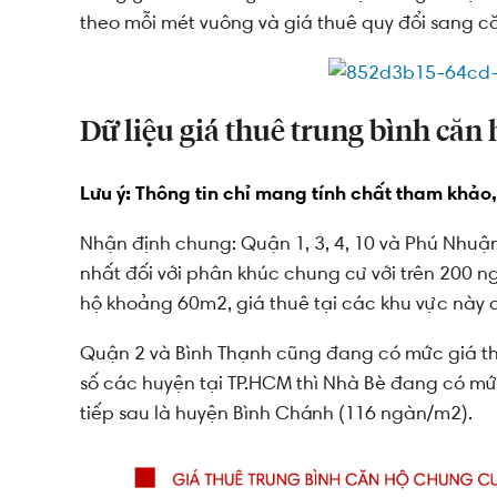
theo mỗi mét vuông và giá thuê quy đổi sang c
Giá thuê trung bình căn hộ chung cư Quận 2
Giá thuê trung bình căn hộ chung cư Quận 3
Giá thuê trung bình căn hộ chung cư Quận 4
Dữ liệu giá thuê trung bình c
Giá thuê trung bình căn hộ chung cư Quận 5
Lưu ý: Thông tin chỉ mang tính chất tham khảo
Giá thuê trung bình căn hộ chung cư Quận 6
Nhận định chung: Quận 1, 3, 4, 10 và Phú Nhuận
Giá thuê trung bình căn hộ chung cư Quận 7
nhất đối với phân khúc chung cư với trên 200 
hộ khoảng 60m2, giá thuê tại các khu vực này d
Giá thuê trung bình căn hộ chung cư Quận 8
Giá thuê trung bình căn hộ chung cư Quận 9
Quận 2 và Bình Thạnh cũng đang có mức giá th
số các huyện tại TP.HCM thì Nhà Bè đang có mứ
Giá thuê trung bình căn hộ chung cư Quận 10
tiếp sau là huyện Bình Chánh (116 ngàn/m2).
Giá thuê trung bình căn hộ chung cư Quận 11
Giá thuê trung bình căn hộ chung cư Quận 12