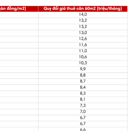
ú Nhuận
nh Thạnh
 Bình
n Phú
 Vấp
ủ Đức
h Tân
hà Bè
ình Chánh
óc Môn