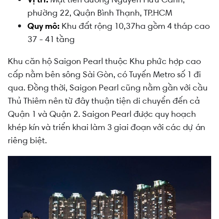
phường 22, Quận Bình Thạnh, TP.HCM
Quy mô:
Khu đất rộng 10,37ha gồm 4 tháp cao
37 - 41 tầng
Khu căn hộ Saigon Pearl thuộc Khu phức hợp cao
cấp nằm bên sông Sài Gòn, có Tuyến Metro số 1 đi
qua. Đồng thời, Saigon Pearl cũng nằm gần với cầu
Thủ Thiêm nên từ đây thuận tiện di chuyển đến cả
Quận 1 và Quận 2. Saigon Pearl được quy hoạch
khép kín và triển khai làm 3 giai đoạn với các dự án
riêng biệt.