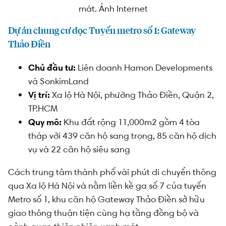
mát. Ảnh Internet
Dự án chung cư dọc Tuyến metro số 1: Gateway
Thảo Điền
Chủ đầu tư:
Liên doanh Hamon Developments
và SonkimLand
Vị trí:
Xa lộ Hà Nội, phường Thảo Điền, Quận 2,
TP.HCM
Quy mô:
Khu đất rộng 11,000m2 gồm 4 tòa
tháp với 439 căn hộ sang trọng, 85 căn hộ dịch
vụ và 22 căn hộ siêu sang
Cách trung tâm thành phố vài phút di chuyển thông
qua Xa lộ Hà Nội và nằm liền kề ga số 7 của tuyến
Metro số 1, khu căn hộ Gateway Thảo Điền sở hữu
giao thông thuận tiện cùng hạ tầng đồng bộ và