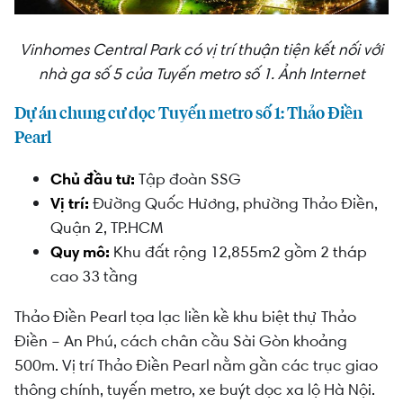
Vinhomes Central Park có vị trí thuận tiện kết nối với
nhà ga số 5 của Tuyến metro số 1. Ảnh Internet
Dự án chung cư dọc Tuyến metro số 1: Thảo Điền
Pearl
Chủ đầu tư:
Tập đoàn SSG
Vị trí:
Đường Quốc Hương, phường Thảo Điền,
Quận 2, TP.HCM
Quy mô:
Khu đất rộng 12,855m2 gồm 2 tháp
cao 33 tầng
Thảo Điền Pearl tọa lạc liền kề khu biệt thự Thảo
Điền – An Phú, cách chân cầu Sài Gòn khoảng
500m. Vị trí Thảo Điền Pearl nằm gần các trục giao
thông chính, tuyến metro, xe buýt dọc xa lộ Hà Nội.