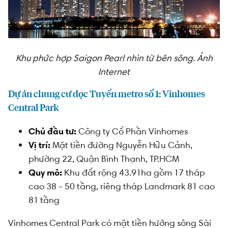
Khu phức hợp Saigon Pearl nhìn từ bên sông. Ảnh
Internet
Dự án chung cư dọc Tuyến metro số 1: Vinhomes
Central Park
Chủ đầu tư:
Công ty Cổ Phần Vinhomes
Vị trí:
Mặt tiền đường Nguyễn Hữu Cảnh,
phường 22, Quận Bình Thạnh, TP.HCM
Quy mô:
Khu đất rộng 43.91ha gồm 17 tháp
cao 38 - 50 tầng, riêng tháp Landmark 81 cao
81 tầng
Vinhomes Central Park có mặt tiền hướng sông Sài