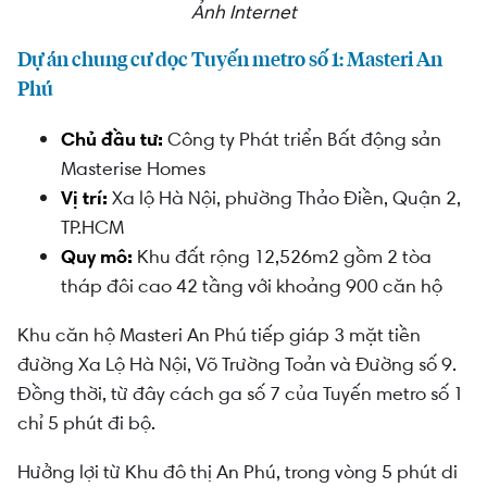
Ảnh Internet
Dự án chung cư dọc Tuyến metro số 1: Masteri An
Phú
Chủ đầu tư:
Công ty Phát triển Bất động sản
Masterise Homes
Vị trí:
Xa lộ Hà Nội, phường Thảo Điền, Quận 2,
TP.HCM
Quy mô:
Khu đất rộng 12,526m2 gồm 2 tòa
tháp đôi cao 42 tầng với khoảng 900 căn hộ
Khu căn hộ Masteri An Phú tiếp giáp 3 mặt tiền
đường Xa Lộ Hà Nội, Võ Trường Toản và Đường số 9.
Đồng thời, từ đây cách ga số 7 của Tuyến metro số 1
chỉ 5 phút đi bộ.
Hưởng lợi từ Khu đô thị An Phú, trong vòng 5 phút di