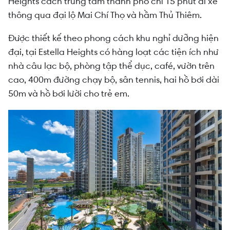
Heights cách trung tâm thành phố chỉ 15 phút đi xe
thông qua đại lộ Mai Chí Thọ và hầm Thủ Thiêm.
Được thiết kế theo phong cách khu nghỉ dưỡng hiện
đại, tại Estella Heights có hàng loạt các tiện ích như
nhà câu lạc bộ, phòng tập thể dục, café, vườn trên
cao, 400m đường chạy bộ, sân tennis, hai hồ bơi dài
50m và hồ bơi lười cho trẻ em.