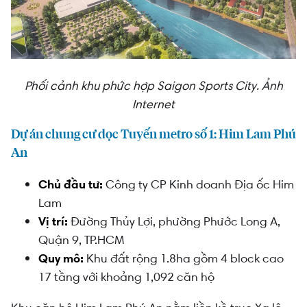
Phối cảnh khu phức hợp Saigon Sports City. Ảnh
Internet
Dự án chung cư dọc Tuyến metro số 1: Him Lam Phú
An
Chủ đầu tư:
Công ty CP Kinh doanh Địa ốc Him
Lam
Vị trí:
Đường Thủy Lợi, phường Phước Long A,
Quận 9, TP.HCM
Quy mô:
Khu đất rộng 1.8ha gồm 4 block cao
17 tầng với khoảng 1,092 căn hộ