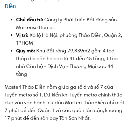
Điền
Chủ đầu tư:
Công ty Phát triển Bất động sản
Masterise Homes
Vị trí:
Xa lộ Hà Nội, phường Thảo Điền, Quận 2,
TP.HCM
Quy mô:
Khu đất rộng 79,839m2 gồm 4 toà
tháp đôi căn hộ cao từ 41 đến 45 tầng, 1 tòa
nhà Căn hộ - Dịch Vụ - Thương Mại cao 44
tầng
Masteri Thảo Điền nằm giữa ga số 6 và số 7 của
Tuyến metro số 1. Dự kiến khi Tuyến metro chính thức
đưa vào vận hành, cư dân Masteri Thảo Điền chỉ mất
7 phút để đến Quận 1 và các quận lân cận, khoảng
17 phút để đến sân bay Tân Sơn Nhất.