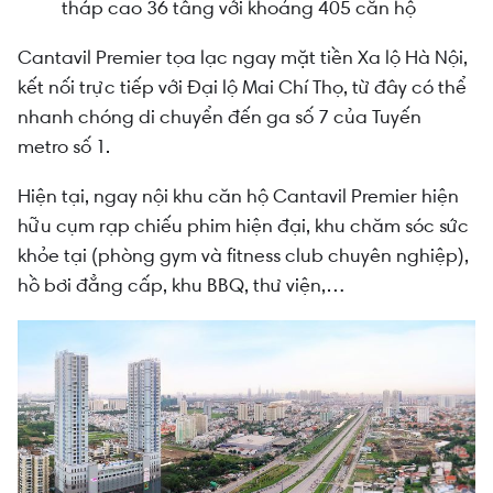
tháp cao 36 tầng với khoảng 405 căn hộ
Cantavil Premier tọa lạc ngay mặt tiền Xa lộ Hà Nội,
kết nối trực tiếp với Đại lộ Mai Chí Thọ, từ đây có thể
nhanh chóng di chuyển đến ga số 7 của Tuyến
metro số 1.
Hiện tại, ngay nội khu căn hộ Cantavil Premier hiện
hữu cụm rạp chiếu phim hiện đại, khu chăm sóc sức
khỏe tại (phòng gym và fitness club chuyên nghiệp),
hồ bơi đẳng cấp, khu BBQ, thư viện,…