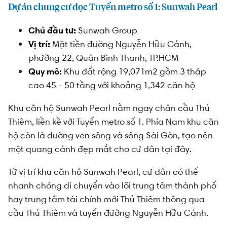
Dự án chung cư dọc Tuyến metro số 1: Sunwah Pearl
Chủ đầu tư:
Sunwah Group
Vị trí:
Mặt tiền đường Nguyễn Hữu Cảnh,
phường 22, Quận Bình Thạnh, TP.HCM
Quy mô:
Khu đất rộng 19,071m2 gồm 3 tháp
cao 45 - 50 tầng với khoảng 1,342 căn hộ
Khu căn hộ Sunwah Pearl nằm ngay chân cầu Thủ
Thiêm, liền kề với Tuyến metro số 1. Phía Nam khu căn
hộ còn là đường ven sông và sông Sài Gòn, tạo nên
một quang cảnh đẹp mắt cho cư dân tại đây.
Từ vị trí khu căn hộ Sunwah Pearl, cư dân có thể
nhanh chóng di chuyển vào lõi trung tâm thành phố
hay trung tâm tài chính mới Thủ Thiêm thông qua
cầu Thủ Thiêm và tuyến đường Nguyễn Hữu Cảnh.