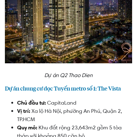
Dự án Q2 Thao Dien
Dự án chung cư dọc Tuyến metro số 1: The Vista
Chủ đầu tư:
CapitaLand
Vị trí:
Xa lộ Hà Nội, phường An Phú, Quận 2,
TP.HCM
Quy mô:
Khu đất rộng 23,643m2 gồm 5 tòa
tháp với khoảng 850 căn hộ