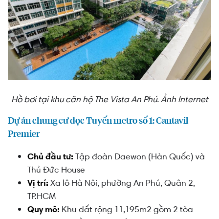
Hồ bơi tại khu căn hộ The Vista An Phú. Ảnh Internet
Dự án chung cư dọc Tuyến metro số 1: Cantavil
Premier
Chủ đầu tư:
Tập đoàn Daewon (Hàn Quốc) và
Thủ Đức House
Vị trí:
Xa lộ Hà Nội, phường An Phú, Quận 2,
TP.HCM
Quy mô:
Khu đất rộng 11,195m2 gồm 2 tòa