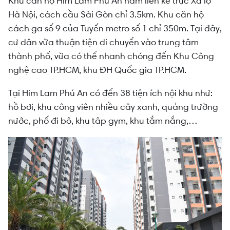
Khu căn hộ Him Lam Phú An nằm liền kề trục Xa lộ
Hà Nội, cách cầu Sài Gòn chỉ 3.5km. Khu căn hộ
cách ga số 9 của Tuyến metro số 1 chỉ 350m. Tại đây,
cư dân vừa thuận tiện di chuyển vào trung tâm
thành phố, vừa có thể nhanh chóng đến Khu Công
nghệ cao TP.HCM, khu ĐH Quốc gia TP.HCM.
Tại Him Lam Phú An có đến 38 tiện ích nội khu như:
hồ bơi, khu công viên nhiều cây xanh, quảng trường
nước, phố đi bộ, khu tập gym, khu tắm nắng,…