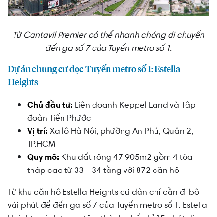
Từ Cantavil Premier có thể nhanh chóng di chuyển
đến ga số 7 của Tuyến metro số 1.
Dự án chung cư dọc Tuyến metro số 1: Estella
Heights
Chủ đầu tư:
Liên doanh Keppel Land và Tập
đoàn Tiến Phước
Vị trí:
Xa lộ Hà Nội, phường An Phú, Quận 2,
TP.HCM
Quy mô:
Khu đất rộng 47,905m2 gồm 4 tòa
tháp cao từ 33 - 34 tầng với 872 căn hộ
Từ khu căn hộ Estella Heights cư dân chỉ cần đi bộ
vài phút để đến ga số 7 của Tuyến metro số 1. Estella