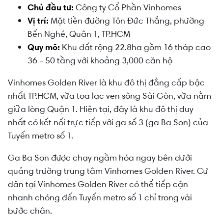
Chủ đầu tư:
Công ty Cổ Phần Vinhomes
Vị trí:
Mặt tiền đường Tôn Đức Thắng, phường
Bến Nghé, Quận 1, TP.HCM
Quy mô:
Khu đất rộng 22.8ha gồm 16 tháp cao
36 - 50 tầng với khoảng 3,000 căn hộ
Vinhomes Golden River là khu đô thị đẳng cấp bậc
nhất TP.HCM, vừa tọa lạc ven sông Sài Gòn, vừa nằm
giữa lòng Quận 1. Hiện tại, đây là khu đô thị duy
nhất có kết nối trực tiếp với ga số 3 (ga Ba Son) của
Tuyến metro số 1.
Ga Ba Son được chạy ngầm hóa ngay bên dưới
quảng trường trung tâm Vinhomes Golden River. Cư
dân tại Vinhomes Golden River có thể tiếp cận
nhanh chóng đến Tuyến metro số 1 chỉ trong vài
bước chân.