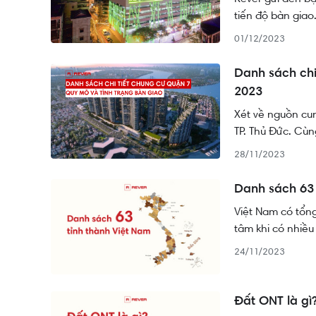
tiến độ bàn giao
01/12/2023
Danh sách chi
2023
Xét về nguồn cu
TP. Thủ Đức. Cù
28/11/2023
Danh sách 63 
Việt Nam có tổng
tâm khi có nhiều
nhất là 63. Hãy 
24/11/2023
thêm một số thôn
Đất ONT là gì