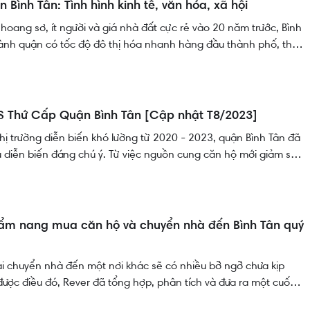
n Bình Tân: Tình hình kinh tế, văn hóa, xã hội
hoang sơ, ít người và giá nhà đất cực rẻ vào 20 năm trước, Bình
hành quận có tốc độ đô thị hóa nhanh hàng đầu thành phố, thu
ắp nơi về đây sinh sống. Giờ đây, Bình Tân đang là quận có lượng
ớn nhất TPHCM, ước tính đã chiếm hơn một nửa trong tổng số
S Thứ Cấp Quận Bình Tân [Cập nhật T8/2023]
thị trường diễn biến khó lường từ 2020 - 2023, quận Bình Tân đã
 diễn biến đáng chú ý. Từ việc nguồn cung căn hộ mới giảm sút
ẹp và lãi suất ngân hàng tăng, đến ảnh hưởng của dịch Covid-
ều ảnh hưởng đến động lực và hướng di chuyển của thị trường.
ường căn hộ thứ cấp đang chứng tỏ sự tích cực và giữ vai trò quan
ẩm nang mua căn hộ và chuyển nhà đến Bình Tân quý
ai chuyển nhà đến một nơi khác sẽ có nhiều bỡ ngỡ chưa kịp
 được điều đó, Rever đã tổng hợp, phân tích và đưa ra một cuốn
à căn hộ và chuyển nhà đến Bình Tân. Tài liệu sẽ bao gồm