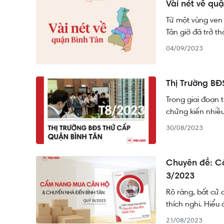
Vài nét về quậ
Từ một vùng ven 
Tân giờ đã trở t
hút cư dân từ kh
04/09/2023
người nhập cư l
dân của quận.
Thị Trường BĐ
Trong giai đoạn 
chứng kiến nhiều
do quỹ đất thu h
30/08/2023
19, mọi yếu tố đ
Đặc biệt, thị tr
trọng.
Chuyên đề: C
3/2023
Rõ ràng, bất cứ 
thích nghi. Hiểu
cẩm nang mua nh
21/08/2023