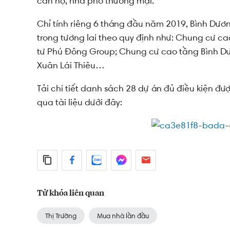
căn hộ, nhà phố thương mại.
Chỉ tính riêng 6 tháng đầu năm 2019, Bình Dươn
trong tương lai theo quy định như: Chung cư ca
tư Phú Đông Group; Chung cư cao tầng Bình Dư
Xuân Lái Thiêu…
Tải chi tiết danh sách 28 dự án đủ điều kiện đư
qua tài liệu dưới đây:
Từ khóa liên quan
Thị Trường
Mua nhà lần đầu