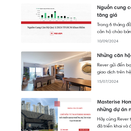
tầng kết nối tốt
Nguồn cung c
tăng giá
Trong 6 tháng đ
căn hộ chào bán
tăng là lý do khi
10/09/2024
Những căn hộ 
Rever gửi đến bạ
giao dịch trên h
15/07/2024
Masterise Hom
những dự án 
Hãy cùng Rever 
đã triển khai và 