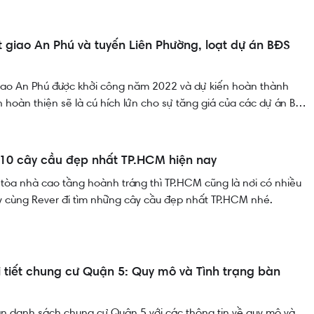
 giao An Phú và tuyến Liên Phường, loạt dự án BĐS
giao An Phú được khởi công năm 2022 và dự kiến hoàn thành
hoàn thiện sẽ là cú hích lứn cho sự tăng giá của các dự án Bất
hu vực. Cùng Rever tìm hiểu thông tin về nút giao An Phú tại bài
10 cây cầu đẹp nhất TP.HCM hiện nay
tòa nhà cao tầng hoành tráng thì TP.HCM cũng là nơi có nhiều
y cùng Rever đi tìm những cây cầu đẹp nhất TP.HCM nhé.
 tiết chung cư Quận 5: Quy mô và Tình trạng bàn
ạn danh sách chung cư Quận 5 với các thông tin về quy mô và