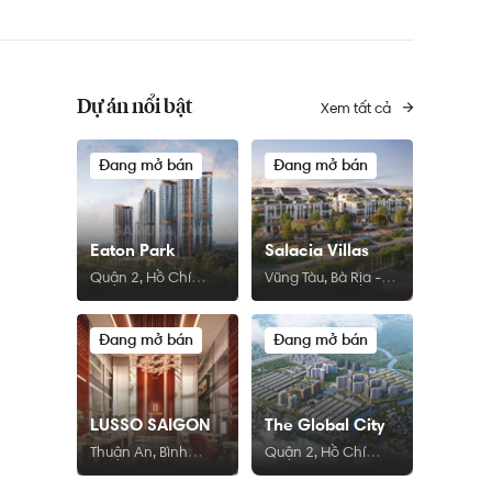
Dự án nổi bật
Xem tất cả
Đang mở bán
Đang mở bán
Eaton Park
Salacia Villas
Quận 2, Hồ Chí
Vũng Tàu, Bà Rịa -
Minh
Vũng Tàu
Đang mở bán
Đang mở bán
LUSSO SAIGON
The Global City
Thuận An, Bình
Quận 2, Hồ Chí
Dương
Minh