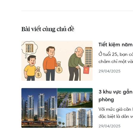
Bài viết cùng chủ đề
Tiết kiệm năm
Ở tuổi 25, bạn có
chăm chỉ một vài
sản không đơn gi
29/04/2025
cư” đang trở thà
bỏ lại phía sau.
3 khu vực gần
phòng
Với mức giá căn 
đặc biệt là dân 
không ở trung tâ
29/04/2025
tinh quanh TP.HC