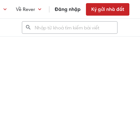
n
Về Rever
Đăng nhập
Ký gửi nhà đất