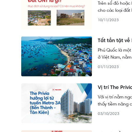
Trên sổ đỏ hoặc 
cho các loại đất
ký hiệu đó, "Đất
10/11/2023
dụng riêng. Vậy 
không?
Tất tần tật v
Phú Quốc là một 
ở Việt Nam, nằm 
01/11/2023
Vị trí The Pri
Với vị trí nằm n
thấy tiềm năng củ
03/10/2023