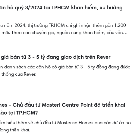
, mức giá hợp lý và môi trường sống ngày càng hoàn thiện.
ăn hộ quý 3/2024 tại TPHCM khan hiếm, xu hướng
ầu năm 2024, thị trường TP.HCM chỉ ghi nhận thêm gần 1.200
 mới. Theo các chuyên gia, nguồn cung khan hiếm, cầu vẫn
ến giá căn hộ khó giảm trong thời gian tới.
giá bán từ 3 - 5 tỷ đang giao dịch trên Rever
n danh sách các căn hộ có giá bán từ 3 - 5 tỷ đồng đang được
ệ thống của Rever.
es - Chủ đầu tư Masteri Centre Point đã triển khai
nào tại TP.HCM?
tìm hiểu thêm về chủ đầu tư Masterise Homes qua các dự án họ
đang triển khai.