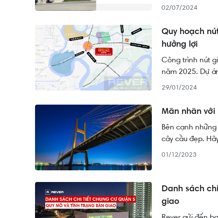
02/07/2024
Quy hoạch nút
hưởng lợi
Công trình nút 
năm 2025. Dự án 
động sản trong k
29/01/2024
viết bên dưới.
Mãn nhãn với 
Bên cạnh những 
cây cầu đẹp. Hã
01/12/2023
Danh sách chi
giao
Rever gửi đến b