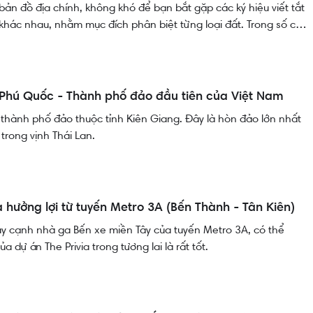
bản đồ địa chính, không khó để bạn bắt gặp các ký hiệu viết tắt
 khác nhau, nhằm mục đích phân biệt từng loại đất. Trong số các
 ONT" là một loại đất đặc biệt với những đặc điểm và quy định sử
đất ONT là gì, mục đích sử dụng ra sao, có nên mua loại đất này
ề Phú Quốc - Thành phố đảo đầu tiên của Việt Nam
thành phố đảo thuộc tỉnh Kiên Giang. Đây là hòn đảo lớn nhất
trong vịnh Thái Lan.
via hưởng lợi từ tuyến Metro 3A (Bến Thành - Tân Kiên)
gay cạnh nhà ga Bến xe miền Tây của tuyến Metro 3A, có thể
a dự án The Privia trong tương lai là rất tốt.