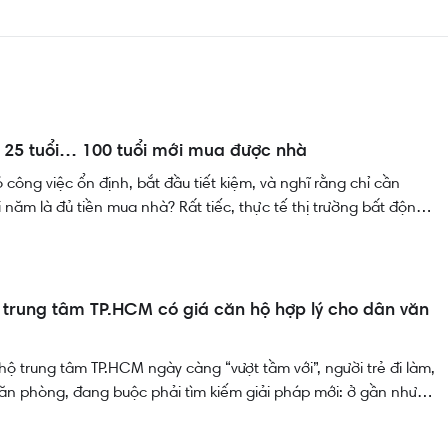
 25 tuổi… 100 tuổi mới mua được nhà
 công việc ổn định, bắt đầu tiết kiệm, và nghĩ rằng chỉ cần
 năm là đủ tiền mua nhà? Rất tiếc, thực tế thị trường bất động
ản như vậy. Với tốc độ tăng giá nhà hiện nay, hành trình “an
nh một cuộc đua khốc liệt mà phần đông người trẻ có nguy cơ bị
 trung tâm TP.HCM có giá căn hộ hợp lý cho dân văn
hộ trung tâm TP.HCM ngày càng “vượt tầm với”, người trẻ đi làm,
văn phòng, đang buộc phải tìm kiếm giải pháp mới: ở gần nhưng
m. Chỉ cần di chuyển trong vòng 25–45 phút, nhiều khu vực vệ
M đang dần trở thành lựa chọn thay thế hợp lý – nhờ có hạ