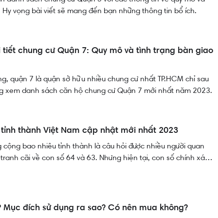
. Hy vọng bài viết sẽ mang đến bạn những thông tin bổ ích.
 tiết chung cư Quận 7: Quy mô và tình trạng bàn giao
ng, quận 7 là quận sở hữu nhiều chung cư nhất TP.HCM chỉ sau
ng xem danh sách căn hộ chung cư Quận 7 mới nhất năm 2023.
tỉnh thành Việt Nam cập nhật mới nhất 2023
 cộng bao nhiêu tỉnh thành là câu hỏi được nhiều người quan
 tranh cãi về con số 64 và 63. Nhưng hiện tại, con số chính xác
cùng xem danh sách các tỉnh thành Việt Nam cũng như tìm hiểu
g tin liên quan quan khác.
? Mục đích sử dụng ra sao? Có nên mua không?