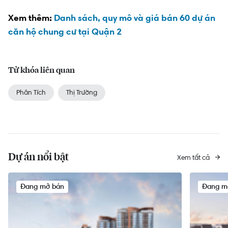
Xem thêm:
Danh sách, quy mô và giá bán 60 dự án
căn hộ chung cư tại Quận 2
Từ khóa liên quan
Phân Tích
Thị Trường
Dự án nổi bật
Xem tất cả
Đang mở bán
Đang m