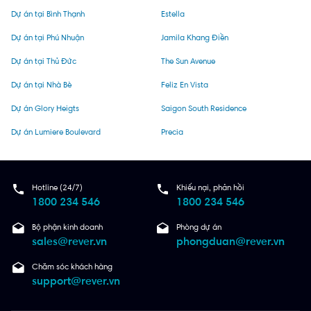
Dự án tại Bình Thạnh
Estella
Dự án tại Phú Nhuận
Jamila Khang Điền
Dự án tại Thủ Đức
The Sun Avenue
Dự án tại Nhà Bè
Feliz En Vista
Dự án Glory Heigts
Saigon South Residence
Dự án Lumiere Boulevard
Precia
Hotline (24/7)
Khiếu nại, phản hồi
1800 234 546
1800 234 546
Bộ phận kinh doanh
Phòng dự án
sales@rever.vn
phongduan@rever.vn
Chăm sóc khách hàng
support@rever.vn