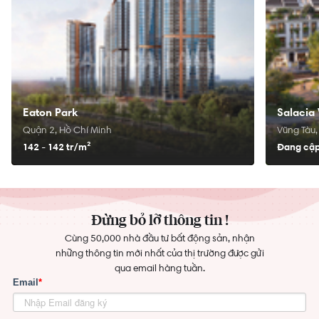
Eaton Park
Salacia 
Quận 2, Hồ Chí Minh
Vũng Tàu,
142 - 142 tr/
m²
Đang cập
Đừng bỏ lỡ thông tin !
Cùng 50,000 nhà đầu tư bất động sản, nhận
những thông tin mới nhất của thị trường được gửi
qua email hàng tuần.