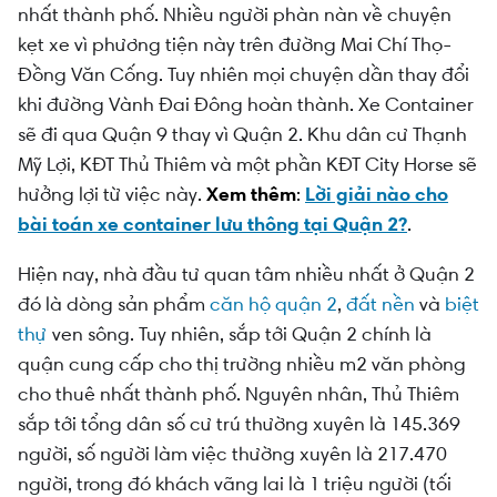
nhất thành phố. Nhiều người phàn nàn về chuyện
kẹt xe vì phương tiện này trên đường Mai Chí Thọ-
Đồng Văn Cống. Tuy nhiên mọi chuyện dần thay đổi
khi đường Vành Đai Đông hoàn thành. Xe Container
sẽ đi qua Quận 9 thay vì Quận 2. Khu dân cư Thạnh
Mỹ Lợi, KĐT Thủ Thiêm và một phần KĐT City Horse sẽ
hưởng lợi từ việc này.
Xem thêm
:
Lời giải nào cho
bài toán xe container lưu thông tại Quận 2?
.
Hiện nay, nhà đầu tư quan tâm nhiều nhất ở Quận 2
đó là dòng sản phẩm
căn hộ quận 2
,
đất nền
và
biệt
thự
ven sông. Tuy nhiên, sắp tới Quận 2 chính là
quận cung cấp cho thị trường nhiều m2 văn phòng
cho thuê nhất thành phố. Nguyên nhân, Thủ Thiêm
sắp tới tổng dân số cư trú thường xuyên là 145.369
người, số người làm việc thường xuyên là 217.470
người, trong đó khách vãng lai là 1 triệu người (tối