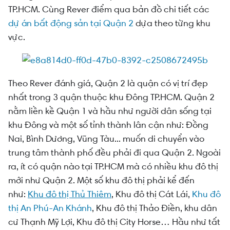
TP.HCM. Cùng Rever điểm qua bản đồ chi tiết các
dự án bất động sản tại Quận 2
dựa theo từng khu
vực.
Theo Rever đánh giá, Quận 2 là quận có vị trí đẹp
nhất trong 3 quận thuộc khu Đông TP.HCM. Quận 2
nằm liền kề Quận 1 và hầu như người dân sống tại
khu Đông và một số tỉnh thành lân cận như: Đồng
Nai, Bình Dương, Vũng Tàu... muốn di chuyển vào
trung tâm thành phố đều phải đi qua Quận 2. Ngoài
ra, ít
có quận nào tại TP.HCM mà có nhiều khu đô thị
mới như Quận 2. Một số khu đô thị phải kể đến
như:
Khu đô thị Thủ Thiêm
,
Khu đô thị
Cát Lái,
Khu đô
thị
An Phú-An Khánh
,
Khu đô thị
Thảo Điền, khu dân
cư Thạnh Mỹ Lợi,
Khu đô thị
City Horse… Hầu như tất