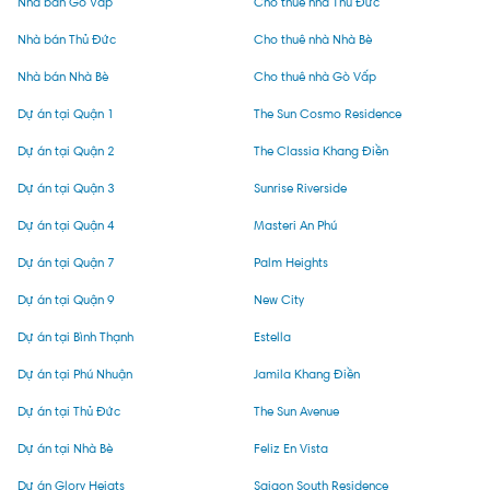
Nhà bán Gò Vấp
Cho thuê nhà Thủ Đức
Nhà bán Thủ Đức
Cho thuê nhà Nhà Bè
Nhà bán Nhà Bè
Cho thuê nhà Gò Vấp
Dự án tại Quận 1
The Sun Cosmo Residence
Dự án tại Quận 2
The Classia Khang Điền
Dự án tại Quận 3
Sunrise Riverside
Dự án tại Quận 4
Masteri An Phú
Dự án tại Quận 7
Palm Heights
Dự án tại Quận 9
New City
Dự án tại Bình Thạnh
Estella
Dự án tại Phú Nhuận
Jamila Khang Điền
Dự án tại Thủ Đức
The Sun Avenue
Dự án tại Nhà Bè
Feliz En Vista
Dự án Glory Heigts
Saigon South Residence