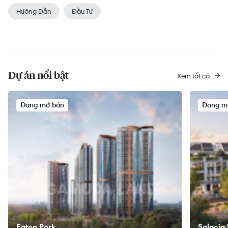
Hướng Dẫn
Đầu Tư
Dự án nổi bật
Xem tất cả
Đang mở bán
Đang m
Eaton Park
Salacia 