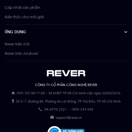
Cập nhật sản phẩm
Kiến thức cho môi giới
ỨNG DỤNG
Rever trên iOS
Rever trên Android
CÔNG TY CỔ PHẦN CÔNG NGHỆ REVER
MST: 0313817128 - Sở KHĐT TP Hồ Chí Minh cấp ngày 20/05/2016
Số 5-7, Đường B4, Phường An Lợi Đông, TP. Thủ Đức, TP. Hồ Chí Minh
08 6970 2321
-
1800 234 546
support@rever.vn