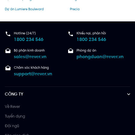
Dự án Lumiere Boulevard
Precia
Hotline (24/7)
Khiếu nại, phản hồi
1800 234 546
1800 234 546
Bộ phận kinh doanh
Phòng dự án
sales@rever.vn
phongduan@rever.vn
Chăm sóc khách hàng
support@rever.vn
CÔNG TY
Về Rever
Tuyển dụng
Đội ngũ