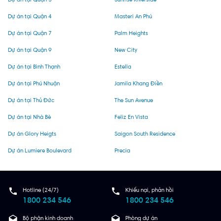
Dự án tại Quận 4
Masteri An Phú
Dự án tại Quận 7
Palm Heights
Dự án tại Quận 9
New City
Dự án tại Bình Thạnh
Estella
Dự án tại Phú Nhuận
Jamila Khang Điền
Dự án tại Thủ Đức
The Sun Avenue
Dự án tại Nhà Bè
Feliz En Vista
Dự án Glory Heigts
Saigon South Residence
Dự án Lumiere Boulevard
Precia
Hotline (24/7)
Khiếu nại, phản hồi
1800 234 546
1800 234 546
Bộ phận kinh doanh
Phòng dự án