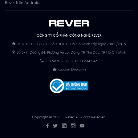
Rever trên Android
CÔNG TY CỔ PHẦN CÔNG NGHỆ REVER
MST: 0313817128 - Sở KHĐT TP Hồ Chí Minh cấp ngày 20/05/2016
Số 5-7, Đường B4, Phường An Lợi Đông, TP. Thủ Đức, TP. Hồ Chí Minh
08 6970 2321
-
1800 234 546
support@rever.vn
Copyright © 2023 - Rever. All Rights Reserved.