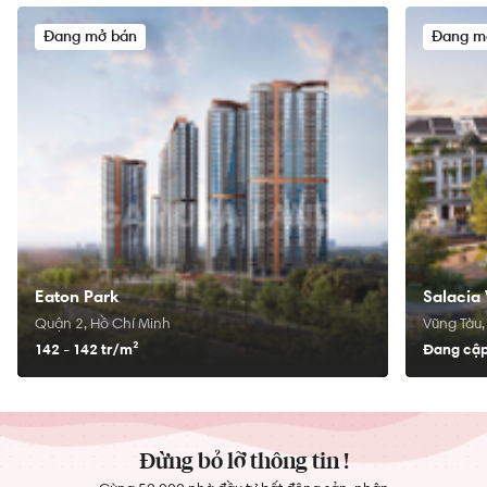
Đang mở bán
Đang m
Eaton Park
Salacia 
Quận 2, Hồ Chí Minh
Vũng Tàu,
142 - 142 tr/
m²
Đang cập
Đừng bỏ lỡ thông tin !