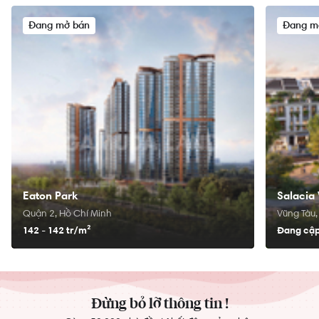
Đang mở bán
Đang m
Eaton Park
Salacia 
Quận 2, Hồ Chí Minh
Vũng Tàu,
142 - 142 tr/
m²
Đang cập
Đừng bỏ lỡ thông tin !