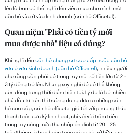
cùng mức thu nhập hàng tháng từ 20 triệu đồng trở
Kế hoạch mua căn hộ vừa ở vừa kinh doanh nhẹ
lên là bạn có thể nghĩ đến việc mua cho mình một
nhàng nhất
căn hộ vừa ở vừa kinh doanh (căn hộ Officetel).
Phương thức thanh toán chính thức khi mua căn
Quan niệm "Phải có tiền tỷ mới
hộ thương mại dự án Đảo Kim Cương
mua được nhà" liệu có đúng?
Khi nghĩ đến
căn hộ chung cư cao cấp hoặc căn hộ
vừa ở vừa kinh doanh (căn hộ Officetel)
, nhiều người
cho rằng cần phải có trong tay một số tiền lớn từ 2 -
3 tỷ đồng trở lên. Nhưng suy nghĩ đó có thể không
còn đúng trong thời điểm hiện tại. Lý do là bởi nhiều
chủ đầu tư trên thị trường đang đưa ra những căn
hộ cao cấp, căn hộ officetel giá tốt với phương thức
thanh toán cực kỳ linh hoạt, chỉ với vài trăm triệu
trong tay cùng mức thu nhập ổn định từ 20 - 25
triệu/tháng là bạn hoàn toàn có cơ hội sở hữu cho