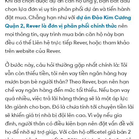
Khi đã chọn được dự án căn hộ ưng ý, bạn bắt đầu
chọn lựa đơn vị uy tín phân phối dự án và tiến hành
đặt mua. Chẳng hạn như với
dự án Đảo Kim Cương
Quận 2, Rever là đơn vị phân phối chính thức
nên
mọi thông tin, quy trình mua bán căn hộ này bạn
đều có thể Liên hệ trực tiếp Rever, hoặc tham khảo
trên website của Rever.
Ở bước này, câu hỏi thường gặp nhất chính là: Tôi
vẫn còn thiếu tiền, tôi nên vay tiền ngân hàng hay
mượn bạn bè người thân? Theo Rever, bạn nên hạn
chế vay ngân hàng đến mức tối thiểu. Nếu bạn vay
quá nhiều, việc trả lãi hàng tháng sẽ là một áp lực
lớn giành cho bạn. Đó là chưa tính tới chuyện tiền lãi
sẽ khiến giá trị nhà bị đội lên cao. Vì vậy nếu gia
đình, người thân có điều kiện bạn nên đặt vấn đề với
họ để nhờ sự trợ giúp. Với căn hộ officetel giá bán 2