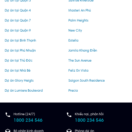
Dự án tại Quận 3
Sunrise Riverside
Dự án tại Quận 4
Masteri An Phú
Dự án tại Quận 7
Palm Heights
Dự án tại Quận 9
New City
Dự án tại Bình Thạnh
Estella
Dự án tại Phú Nhuận
Jamila Khang Điền
Dự án tại Thủ Đức
The Sun Avenue
Dự án tại Nhà Bè
Feliz En Vista
Dự án Glory Heigts
Saigon South Residence
Dự án Lumiere Boulevard
Precia
Hotline (24/7)
Khiếu nại, phản hồi
1800 234 546
1800 234 546
Bộ phận kinh doanh
Phòng dự án