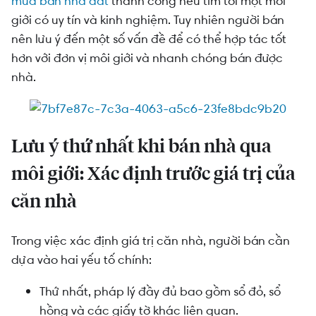
mua bán nhà đất
thành công nếu tìm tới một môi
Lưu ý thứ hai khi bán nhà qua môi giới: Chọn mặt
giới có uy tín và kinh nghiệm. Tuy nhiên người bán
gửi vàng
nên lưu ý đến một số vấn đề để có thể hợp tác tốt
hơn với đơn vị môi giới và nhanh chóng bán được
Lưu ý thứ ba khi bán nhà qua môi giới: Cẩn trọng
nhà.
trước môi giới tự do
Lưu ý thứ tư khi bán nhà qua môi giới: Kiểm
chứng thông tin môi giới đưa ra
Lưu ý thứ nhất khi bán nhà qua
Lưu ý thứ năm khi bán nhà qua môi giới: Làm rõ
các thủ tục liên quan đến giao dịch
môi giới: Xác định trước giá trị của
căn nhà
Trong việc xác định giá trị căn nhà, người bán cần
dựa vào hai yếu tố chính:
Thứ nhất, pháp lý đầy đủ bao gồm sổ đỏ, sổ
hồng và các giấy tờ khác liên quan.