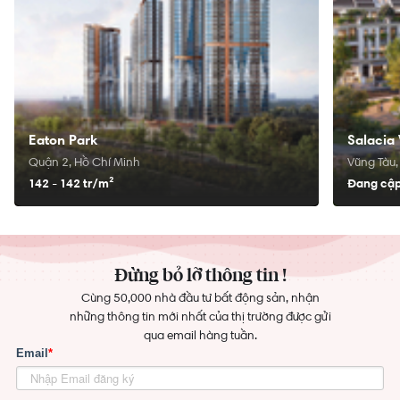
Eaton Park
Salacia 
Quận 2, Hồ Chí Minh
Vũng Tàu,
142 - 142 tr/
m²
Đang cập
Đừng bỏ lỡ thông tin !
Cùng 50,000 nhà đầu tư bất động sản, nhận
những thông tin mới nhất của thị trường được gửi
qua email hàng tuần.