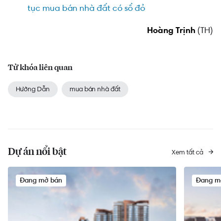
tục mua bán nhà đất có sổ đỏ
Hoàng Trịnh
(TH)
Từ khóa liên quan
Hướng Dẫn
mua bán nhà đất
Dự án nổi bật
Xem tất cả
Đang mở bán
Đang m