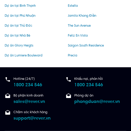
Dự án tại Bình Thạnh
Estella
Dự án tại Phú Nhuận
Jamila Khang Điền
Dự án tại Thủ Đức
The Sun Avenue
Dự án tại Nhà Bè
Feliz En Vista
Dự án Glory Heigts
Saigon South Residence
Dự án Lumiere Boulevard
Precia
Hotline (24/7)
Khiếu nại, phản hồi
1800 234 546
1800 234 546
Bộ phận kinh doanh
Phòng dự án
sales@rever.vn
phongduan@rever.vn
Chăm sóc khách hàng
support@rever.vn