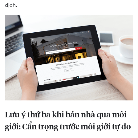
dịch.
Lưu ý thứ ba khi bán nhà qua môi
giới: Cẩn trọng trước môi giới tự do