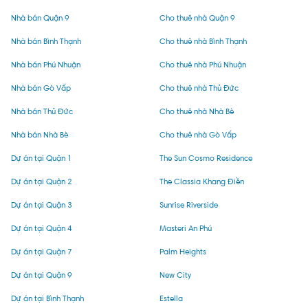
Nhà bán Quận 9
Cho thuê nhà Quận 9
Nhà bán Bình Thạnh
Cho thuê nhà Bình Thạnh
Nhà bán Phú Nhuận
Cho thuê nhà Phú Nhuận
Nhà bán Gò Vấp
Cho thuê nhà Thủ Đức
Nhà bán Thủ Đức
Cho thuê nhà Nhà Bè
Nhà bán Nhà Bè
Cho thuê nhà Gò Vấp
Dự án tại Quận 1
The Sun Cosmo Residence
Dự án tại Quận 2
The Classia Khang Điền
Dự án tại Quận 3
Sunrise Riverside
Dự án tại Quận 4
Masteri An Phú
Dự án tại Quận 7
Palm Heights
Dự án tại Quận 9
New City
Dự án tại Bình Thạnh
Estella