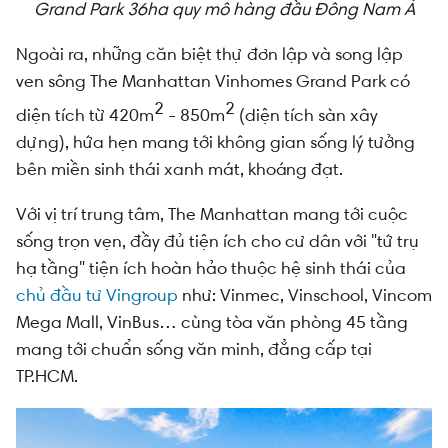
Grand Park 36ha quy mô hàng đầu Đông Nam Á
Ngoài ra, những căn biệt thự đơn lập và song lập
ven sông The Manhattan Vinhomes Grand Park có
2
2
diện tích từ 420m
- 850m
(diện tích sàn xây
dựng), hứa hẹn mang tới không gian sống lý tưởng
bên miền sinh thái xanh mát, khoáng đạt.
Với vị trí trung tâm, The Manhattan mang tới cuộc
sống trọn vẹn, đầy đủ tiện ích cho cư dân với "tứ trụ
hạ tầng" tiện ích hoàn hảo thuộc hệ sinh thái của
chủ đầu tư Vingroup
như: Vinmec, Vinschool, Vincom
Mega Mall, VinBus… cùng tòa văn phòng 45 tầng
mang tới chuẩn sống văn minh, đẳng cấp tại
TP.HCM.