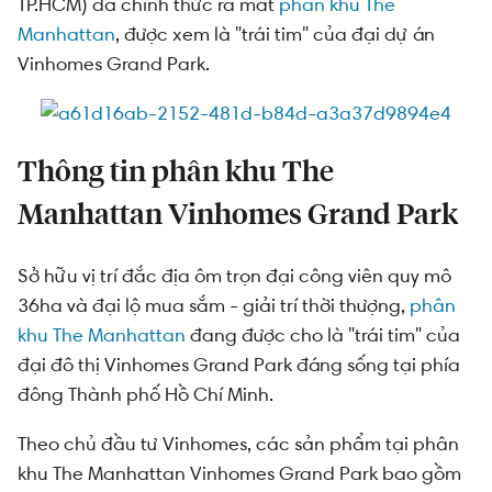
Điểm mạnh của phân khu nhà phố The
TP.HCM) đã chính thức ra mắt
phân khu The
Manhattan Vinhomes Grand Park
Manhattan
, được xem là "trái tim" của đại dự án
Vinhomes Grand Park.
Thông tin phân khu The
Manhattan Vinhomes Grand Park
Sở hữu vị trí đắc địa ôm trọn đại công viên quy mô
36ha và đại lộ mua sắm - giải trí thời thượng,
phân
khu The Manhattan
đang được cho là "trái tim" của
đại đô thị Vinhomes Grand Park đáng sống tại phía
đông Thành phố Hồ Chí Minh.
Theo chủ đầu tư Vinhomes, các sản phẩm tại phân
khu The Manhattan Vinhomes Grand Park bao gồm