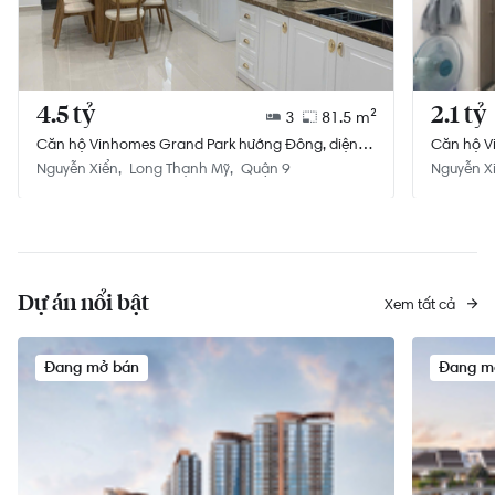
4.5 tỷ
2.1 tỷ
3
81.5 m²
Căn hộ Vinhomes Grand Park hướng Đông, diện
Căn hộ Vi
tích 81,5 m²
tích 47.1
Nguyễn Xiển
Long Thạnh Mỹ
Quận 9
Nguyễn X
Dự án nổi bật
Xem tất cả
Đang mở bán
Đang m