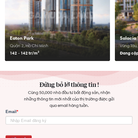
Eaton Park
Salacia 
Quận 2, Hồ Chí Minh
Vũng Tàu,
142 - 142 tr/
m²
Đang cập
Đừng bỏ lỡ thông tin !
Cùng 50,000 nhà đầu tư bất động sản, nhận
những thông tin mới nhất của thị trường được gửi
qua email hàng tuần.