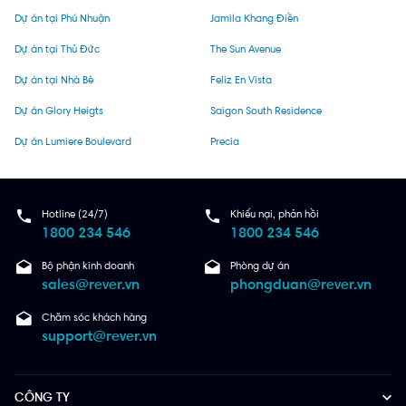
Dự án tại Phú Nhuận
Jamila Khang Điền
Dự án tại Thủ Đức
The Sun Avenue
Dự án tại Nhà Bè
Feliz En Vista
Dự án Glory Heigts
Saigon South Residence
Dự án Lumiere Boulevard
Precia
Hotline (24/7)
Khiếu nại, phản hồi
1800 234 546
1800 234 546
Bộ phận kinh doanh
Phòng dự án
sales@rever.vn
phongduan@rever.vn
Chăm sóc khách hàng
support@rever.vn
CÔNG TY